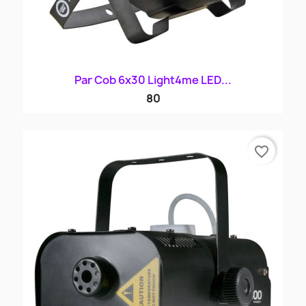
Par Cob 6x30 Light4me LED...
80
favorite_border