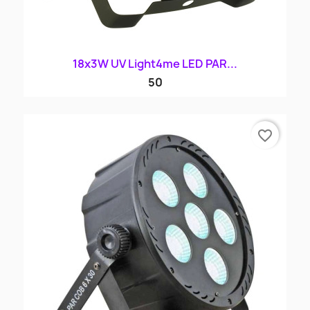
18x3W UV Light4me LED PAR...
50
favorite_border