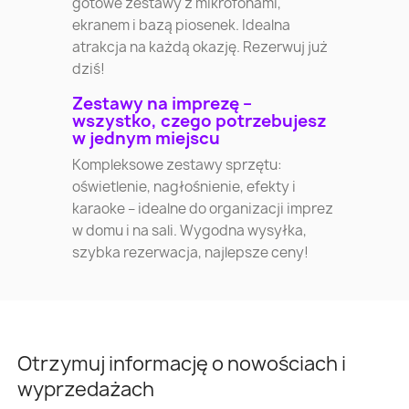
gotowe zestawy z mikrofonami,
ekranem i bazą piosenek. Idealna
atrakcja na każdą okazję. Rezerwuj już
dziś!
Zestawy na imprezę –
wszystko, czego potrzebujesz
w jednym miejscu
Kompleksowe zestawy sprzętu:
oświetlenie, nagłośnienie, efekty i
karaoke – idealne do organizacji imprez
w domu i na sali. Wygodna wysyłka,
szybka rezerwacja, najlepsze ceny!
Otrzymuj informację o nowościach i
wyprzedażach
Warszawa
Kraków
Łódź
Wroc