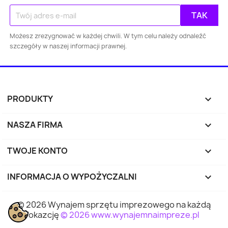
Gdańsk
Szczecin
Bydgoszcz
Lubl
Możesz zrezygnować w każdej chwili. W tym celu należy odnaleźć
Katowice
Gdynia
Częstochowa
szczegóły w naszej informacji prawnej.
Sosnowiec
Toruń
Kielce
Rzes
Bielsko-
PRODUKTY

Zabrze
Olsztyn
Byt
Biała
NASZA FIRMA

Rybnik
Ruda Śląska
Opole
Tyc
TWOJE KONTO

Dąbrowa
INFORMACJA O WYPOŻYCZALNI
keyboard_arrow_down
Elbląg
Płock
Wałbr
Górnicza
© 2026 Wynajem sprzętu imprezowego na każdą
Tarnów
Chorzów
Koszalin
Kali
okazcję
© 2026 www.wynajemnaimpreze.pl