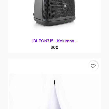
JBL EON715 – Kolumna...
300
favorite_border