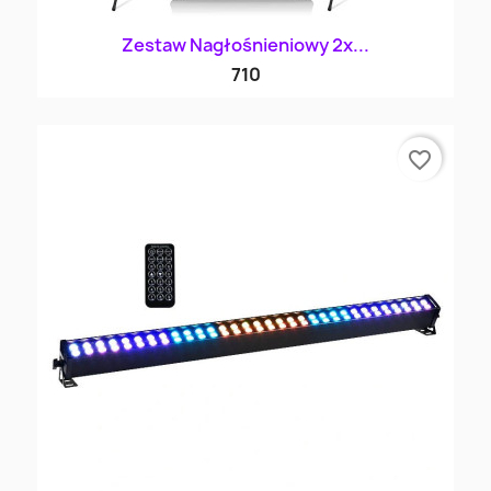
Zestaw Nagłośnieniowy 2x...
710
favorite_border