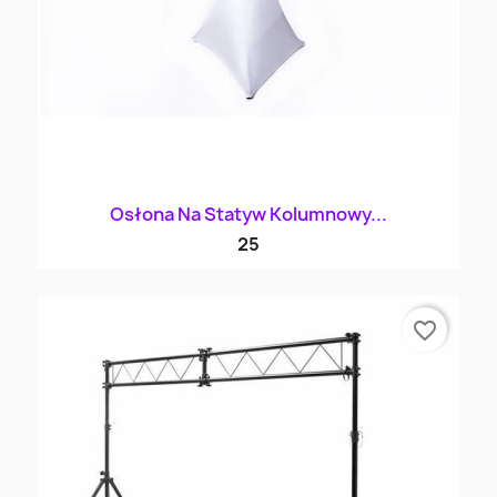
Osłona Na Statyw Kolumnowy...
25
favorite_border