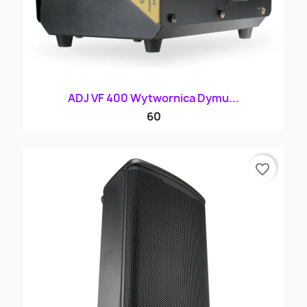
ADJ VF 400 Wytwornica Dymu...
60
favorite_border