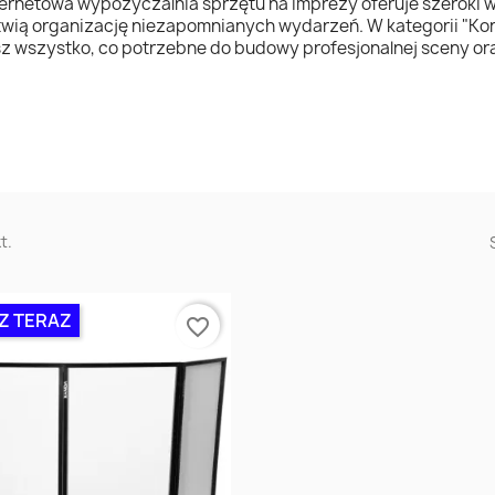
ernetowa wypożyczalnia sprzętu na imprezy oferuje szeroki w
twią organizację niezapomnianych wydarzeń. W kategorii "Kon
z wszystko, co potrzebne do budowy profesjonalnej sceny or
t.
Z TERAZ
favorite_border