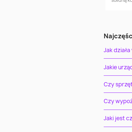
solidną k
Najczęśc
Jak działa
Jakie urz
Czy sprzę
Czy wypoż
Jaki jest 