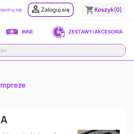

shopping_cart
Zaloguj się
Koszyk
(0)
jestruj się
INNE
ZESTAWY I AKCESORIA
 impreze
KA