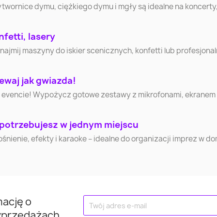
ytwornice dymu, ciężkiego dymu i mgły są idealne na koncerty
fetti, lasery
mij maszyny do iskier scenicznych, konfetti lub profesjonaln
ewaj jak gwiazda!
 evencie! Wypożycz gotowe zestawy z mikrofonami, ekranem i 
 potrzebujesz w jednym miejscu
nienie, efekty i karaoke – idealne do organizacji imprez w d
mację o
yprzedażach