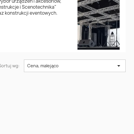
ybór urządzeń i akcesoriów,
strukcje i Scenotechnika"
az konstrukcji eventowych.

Sortuj wg:
Cena, malejąco