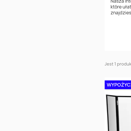
Nasza int
które uła
znajdzies
Jest 1 produk
WYPOŻYC