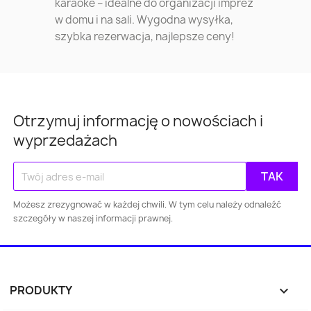
karaoke – idealne do organizacji imprez
w domu i na sali. Wygodna wysyłka,
szybka rezerwacja, najlepsze ceny!
Warszawa
Kraków
Łódź
Wroc
Otrzymuj informację o nowościach i
Gdańsk
Szczecin
Bydgoszcz
Lubl
wyprzedażach
Katowice
Gdynia
Częstochowa
Sosnowiec
Toruń
Kielce
Rzes
Możesz zrezygnować w każdej chwili. W tym celu należy odnaleźć
Bielsko-
szczegóły w naszej informacji prawnej.
Zabrze
Olsztyn
Byt
Biała
Rybnik
Ruda Śląska
Opole
Tyc
PRODUKTY
