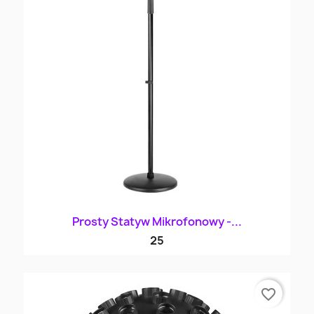
Prosty Statyw Mikrofonowy -...
25
favorite_border