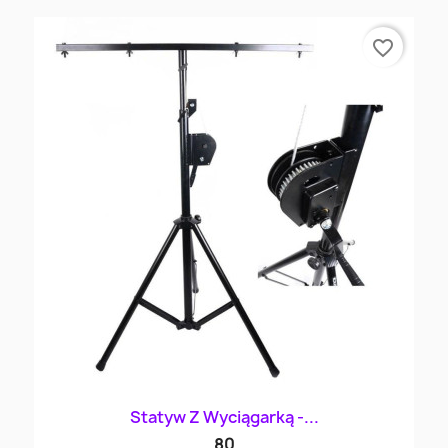
favorite_border
Statyw Z Wyciągarką -...
80