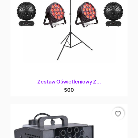
Zestaw Oświetleniowy Z...
500
favorite_border