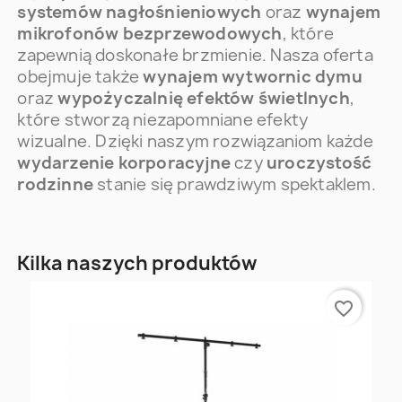
systemów nagłośnieniowych
oraz
wynajem
mikrofonów bezprzewodowych
, które
zapewnią doskonałe brzmienie. Nasza oferta
obejmuje także
wynajem wytwornic dymu
oraz
wypożyczalnię efektów świetlnych
,
które stworzą niezapomniane efekty
wizualne. Dzięki naszym rozwiązaniom każde
wydarzenie korporacyjne
czy
uroczystość
rodzinne
stanie się prawdziwym spektaklem.
Kilka naszych produktów
favorite_border