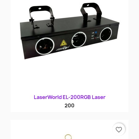
LaserWorld EL-200RGB Laser
200
favorite_border