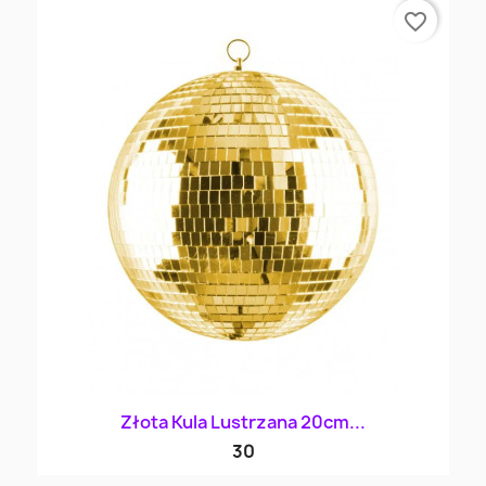
favorite_border
Złota Kula Lustrzana 20cm...
30