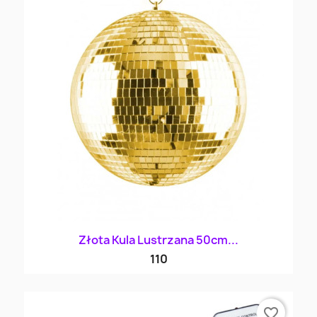
Złota Kula Lustrzana 50cm...
110
favorite_border