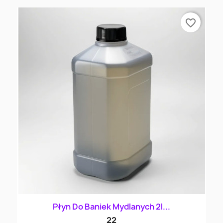
favorite_border
Płyn Do Baniek Mydlanych 2l...
22