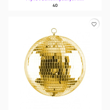
40
favorite_border