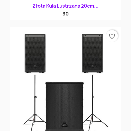
Złota Kula Lustrzana 20cm...
30
favorite_border