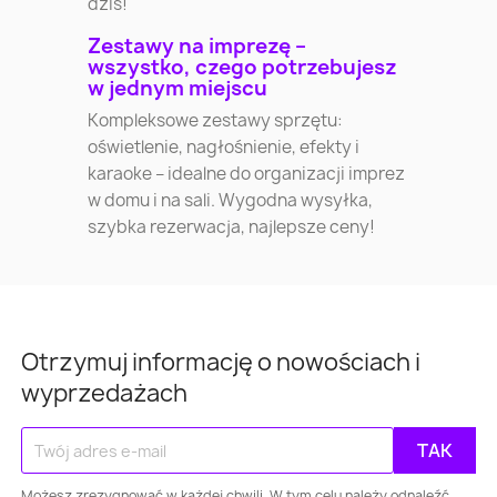
dziś!
Zestawy na imprezę –
wszystko, czego potrzebujesz
w jednym miejscu
Kompleksowe zestawy sprzętu:
oświetlenie, nagłośnienie, efekty i
karaoke – idealne do organizacji imprez
w domu i na sali. Wygodna wysyłka,
szybka rezerwacja, najlepsze ceny!
Otrzymuj informację o nowościach i
Warszawa
Kraków
Łódź
Wroc
wyprzedażach
Gdańsk
Szczecin
Bydgoszcz
Lubl
Katowice
Gdynia
Częstochowa
Możesz zrezygnować w każdej chwili. W tym celu należy odnaleźć