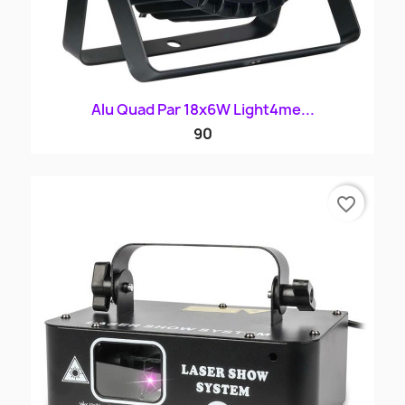
Alu Quad Par 18x6W Light4me...
90
favorite_border