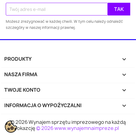
Gdańsk
Szczecin
Bydgoszcz
Lubl
Możesz zrezygnować w każdej chwili. W tym celu należy odnaleźć
Katowice
Gdynia
Częstochowa
szczegóły w naszej informacji prawnej.
Sosnowiec
Toruń
Kielce
Rzes
Bielsko-
PRODUKTY

Zabrze
Olsztyn
Byt
Biała
NASZA FIRMA

Rybnik
Ruda Śląska
Opole
Tyc
TWOJE KONTO

Dąbrowa
INFORMACJA O WYPOŻYCZALNI
keyboard_arrow_down
Elbląg
Płock
Wałbr
Górnicza
© 2026 Wynajem sprzętu imprezowego na każdą
Tarnów
Chorzów
Koszalin
Kali
okazcję
© 2026 www.wynajemnaimpreze.pl