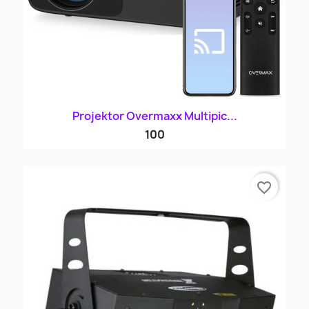
Projektor Overmaxx Multipic...
100
favorite_border