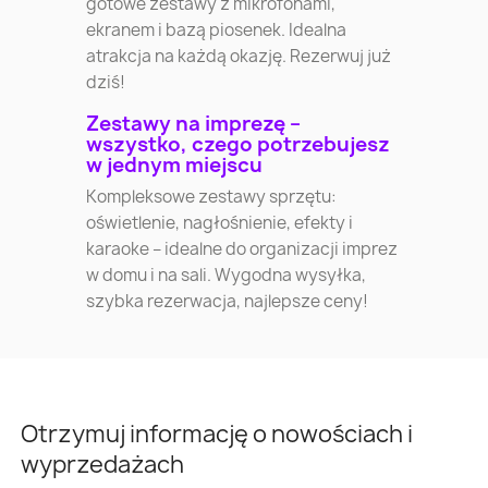
gotowe zestawy z mikrofonami,
ekranem i bazą piosenek. Idealna
atrakcja na każdą okazję. Rezerwuj już
dziś!
Zestawy na imprezę –
wszystko, czego potrzebujesz
w jednym miejscu
Kompleksowe zestawy sprzętu:
oświetlenie, nagłośnienie, efekty i
karaoke – idealne do organizacji imprez
w domu i na sali. Wygodna wysyłka,
szybka rezerwacja, najlepsze ceny!
Otrzymuj informację o nowościach i
wyprzedażach
Warszawa
Kraków
Łódź
Wroc