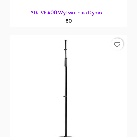
ADJ VF 400 Wytwornica Dymu...
60
favorite_border