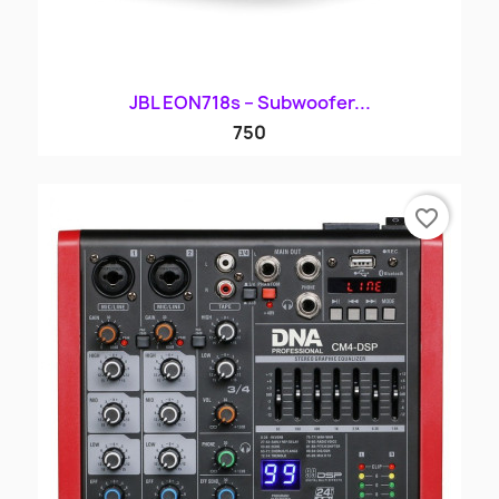
JBL EON718s – Subwoofer...
750
favorite_border