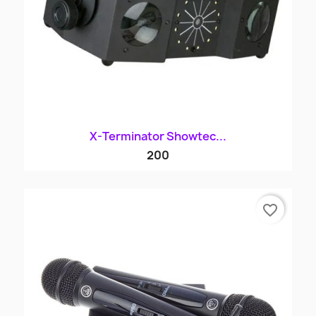
X-Terminator Showtec...
200
favorite_border