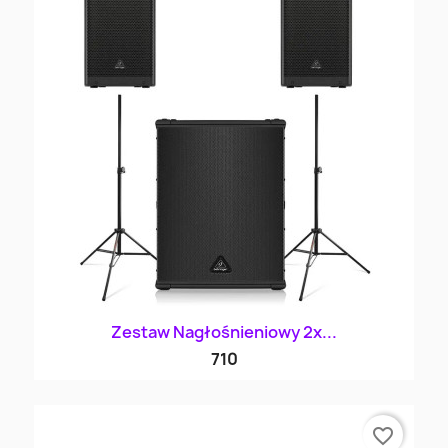
Zestaw Nagłośnieniowy 2x...
710
favorite_border