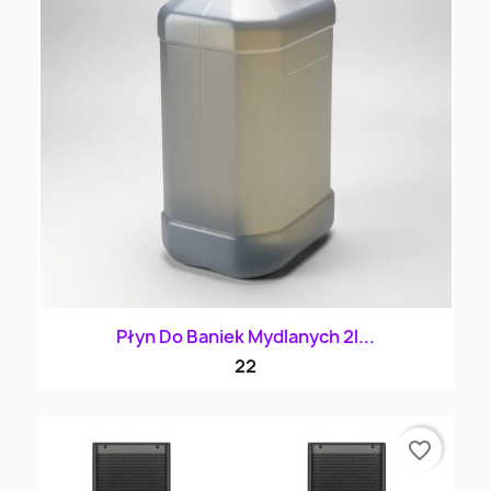
Płyn Do Baniek Mydlanych 2l...
22
favorite_border