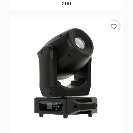
200
favorite_border