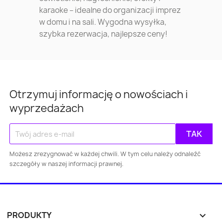
karaoke – idealne do organizacji imprez
w domu i na sali. Wygodna wysyłka,
szybka rezerwacja, najlepsze ceny!
Otrzymuj informację o nowościach i
wyprzedażach
Możesz zrezygnować w każdej chwili. W tym celu należy odnaleźć
szczegóły w naszej informacji prawnej.
Warszawa
Kraków
Łódź
Wroc
Gdańsk
Szczecin
Bydgoszcz
Lubl
PRODUKTY

Katowice
Gdynia
Częstochowa