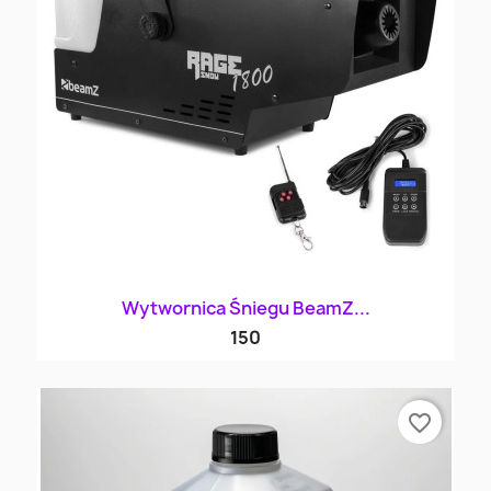
Wytwornica Śniegu BeamZ...
150
favorite_border