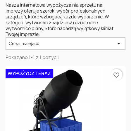
Nasza internetowa wypożyczalnia sprzętu na
imprezy oferuje szeroki wybór profesjonalnych
urządzeń, które wzbogacą każde wydarzenie. W
kategorii wytwornic znajdziesz różnorodne
wytwornice piany, które nadadzą wyjątkowy klimat
Twojej imprezie.

Cena, malejąco
Pokazano 1-1 z 1 pozycji
WYPOŻYCZ TERAZ
favorite_border