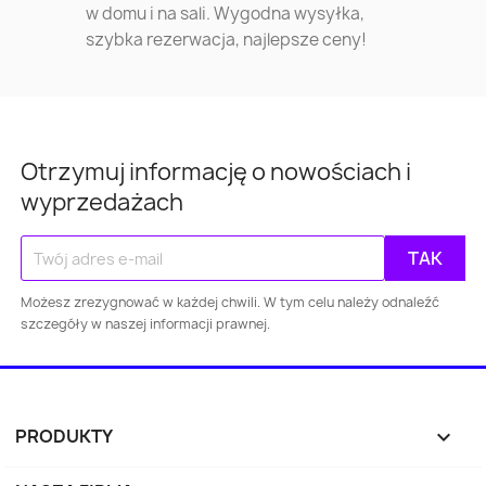
w domu i na sali. Wygodna wysyłka,
szybka rezerwacja, najlepsze ceny!
Otrzymuj informację o nowościach i
wyprzedażach
Możesz zrezygnować w każdej chwili. W tym celu należy odnaleźć
Warszawa
Kraków
Łódź
Wroc
szczegóły w naszej informacji prawnej.
Gdańsk
Szczecin
Bydgoszcz
Lubl
Katowice
Gdynia
Częstochowa
PRODUKTY

Sosnowiec
Toruń
Kielce
Rzes