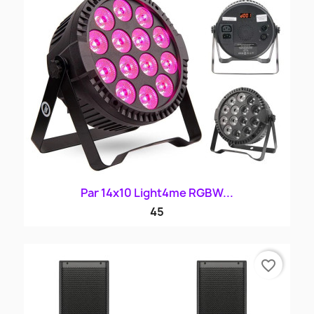
Par 14x10 Light4me RGBW...
45
favorite_border