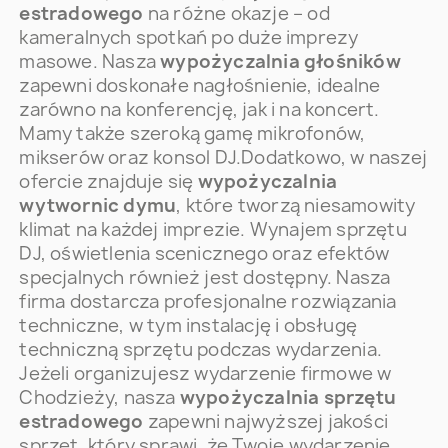
estradowego
na różne okazje – od
kameralnych spotkań po duże imprezy
masowe. Nasza
wypożyczalnia głośników
zapewni doskonałe nagłośnienie, idealne
zarówno na konferencję, jak i na koncert.
Mamy także szeroką gamę mikrofonów,
mikserów oraz konsol DJ.Dodatkowo, w naszej
ofercie znajduje się
wypożyczalnia
wytwornic dymu
, które tworzą niesamowity
klimat na każdej imprezie. Wynajem sprzętu
DJ, oświetlenia scenicznego oraz efektów
specjalnych również jest dostępny. Nasza
firma dostarcza profesjonalne rozwiązania
techniczne, w tym instalację i obsługę
techniczną sprzętu podczas wydarzenia.
Jeżeli organizujesz wydarzenie firmowe w
Chodzieży, nasza
wypożyczalnia sprzętu
estradowego
zapewni najwyższej jakości
sprzęt, który sprawi, że Twoje wydarzenie