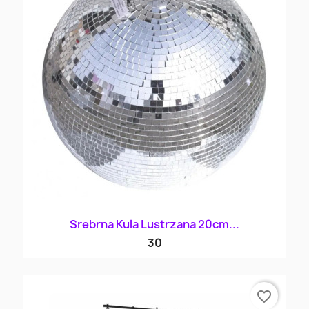
Srebrna Kula Lustrzana 20cm...
30
favorite_border