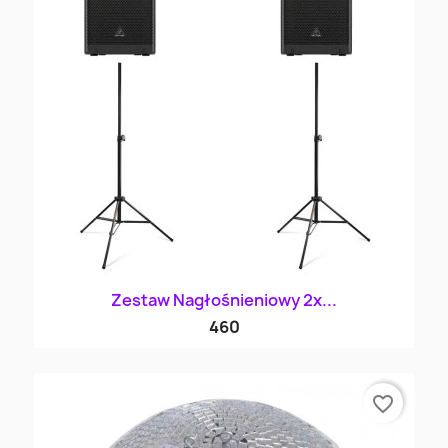
Zestaw Nagłośnieniowy 2x...
460
favorite_border