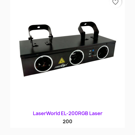
favorite_border
LaserWorld EL-200RGB Laser
200