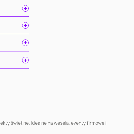
ń
Gdańsk
Szczecin
ec
Toruń
Kielce
k
Ruda Śląska
Opole
kty świetlne. Idealne na wesela, eventy firmowe i