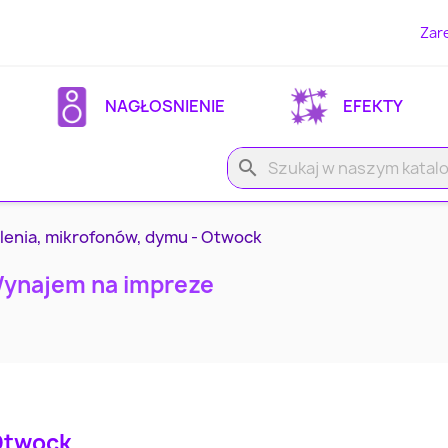
Zare
NAGŁOSNIENIE
EFEKTY
search
lenia, mikrofonów, dymu - Otwock
Wynajem na impreze
Otwock