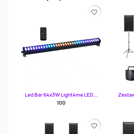
favorite_border
Szybki podgląd

Led Bar 64x3W Light4me LED...
Zestaw
100
favorite_border