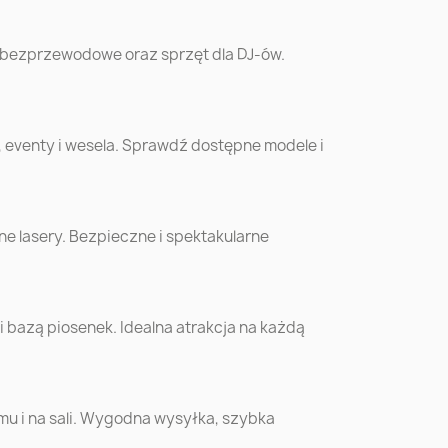
w
Chorzów
Koszalin
 bezprzewodowe oraz sprzęt dla DJ-ów.
óra
Siedlce
Mysłowice
, eventy i wesela. Sprawdź dostępne modele i
o
Zamość
Żory
ów
Krosno
Sanok
cki
e lasery. Bezpieczne i spektakularne
o
Bełchatów
Biała Podlaska
bazą piosenek. Idealna atrakcja na każdą
ów
Krotoszyn
Bochnia
n
Sochaczew
Września
omu i na sali. Wygodna wysyłka, szybka
ór
Wysokie