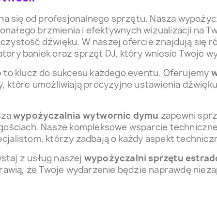
a się od profesjonalnego sprzętu. Nasza wypożyc
onałego brzmienia i efektywnych wizualizacji na 
czystość dźwięku. W naszej ofercie znajdują się 
tory baniek oraz sprzęt DJ, który wniesie Twoje 
o
to klucz do sukcesu każdego eventu. Oferujemy
w
, które umożliwiają precyzyjne ustawienia dźwięku
sza
wypożyczalnia wytwornic dymu
zapewni sprz
h gościach. Nasze kompleksowe wsparcie techniczne
cjalistom, którzy zadbają o każdy aspekt technicz
staj z usług naszej
wypożyczalni sprzętu estra
sprawią, że Twoje wydarzenie będzie naprawdę niez