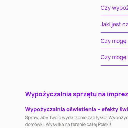
Czy wypoż
Jaki jest 
Czy mogę w
Czy mogę w
Warszawa
Kraków
Wypożyczalnia sprzętu na imprezy
Katowice
Gdynia
Wypożyczalnia oświetlenia – efekty świ
Olsztyn
Bielsko-Biała
Spraw, aby Twoje wydarzenie zabłysło! Wypożycz pr
domówki. Wysyłka na terenie całej Polski!