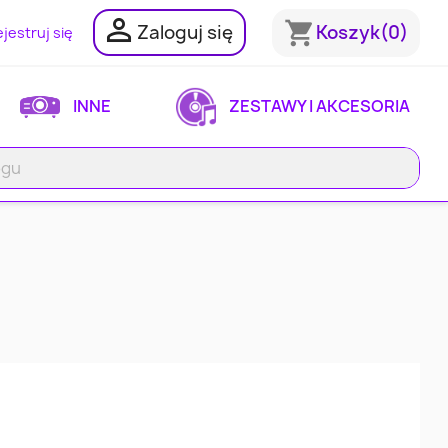

shopping_cart
Zaloguj się
Koszyk
(0)
jestruj się
INNE
ZESTAWY I AKCESORIA