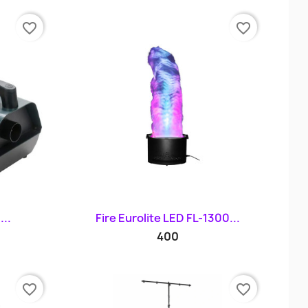
favorite_border
favorite_border
d
Szybki podgląd

...
Fire Eurolite LED FL-1300...
400
favorite_border
favorite_border