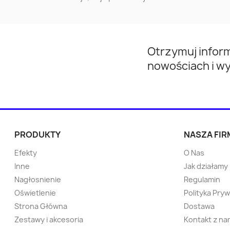
Turek
Przeworsk
Opoczno
Mińsk Mazowiecki
Otrzymuj infor
Nowa Huta
Kwidzyn
nowościach i w
Kętrzyn
Wieliczka
Tychowo
Pabianice
PRODUKTY
NASZA FIR
Sokółka
Strzelce Opolskie
Efekty
O Nas
Inne
Jak działamy
Namysłów
Ostrzeszów
Nagłosnienie
Regulamin
Oświetlenie
Polityka Pry
Strona Główna
Dostawa
Bytów
Pisz
Zestawy i akcesoria
Kontakt z na