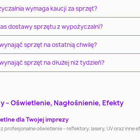
yczalnia wymaga kaucji za sprzęt?
czas dostawy sprzętu z wypożyczalni?
ynająć sprzęt na ostatnią chwilę?
ynająć sprzęt na dłużej niż tydzień?
Łódź
Wrocław
Pozna
 – Oświetlenie, Nagłośnienie, Efekty
Częstochowa
Radom
Sosnowi
etlne dla Twojej imprezy
Bytom
Zielona Góra
Rybni
ofesjonalne oświetlenie – reflektory, lasery, UV oraz inne efe