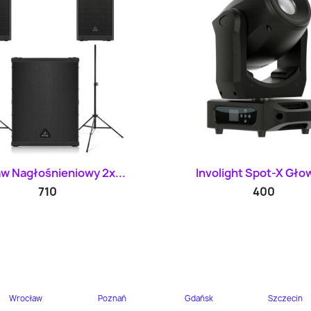
Szybki podgląd
Szybki podglą


w Nagłośnieniowy 2x...
Involight Spot-X Głow
710
400