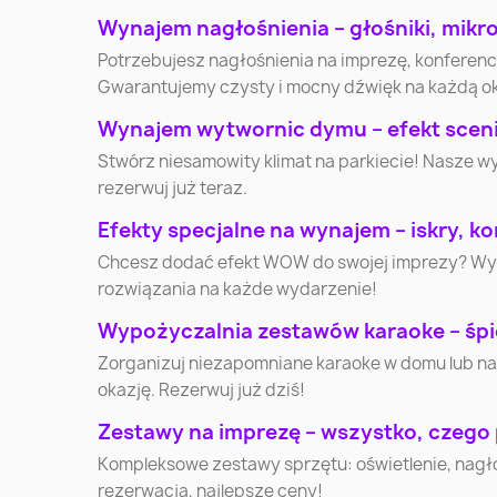
Elbląg
Płock
Wynajem nagłośnienia – głośniki, mikr
Potrzebujesz nagłośnienia na imprezę, konferen
Gwarantujemy czysty i mocny dźwięk na każdą o
Słupsk
Jaworzno
Wynajem wytwornic dymu – efekt scenic
Stwórz niesamowity klimat na parkiecie! Nasze w
Lubin
Ostrołęka
rezerwuj już teraz.
Efekty specjalne na wynajem – iskry, kon
Stalowa Wola
Kędzierzyn-Koźle
Chcesz dodać efekt WOW do swojej imprezy? Wynaj
rozwiązania na każde wydarzenie!
Mikołów
Nysa
Wypożyczalnia zestawów karaoke – śpi
Zorganizuj niezapomniane karaoke w domu lub na
Żyrardów
Nowa Sól
okazję. Rezerwuj już dziś!
Zestawy na imprezę – wszystko, czego
Lubań
Wałcz
Kompleksowe zestawy sprzętu: oświetlenie, nagłoś
rezerwacja, najlepsze ceny!