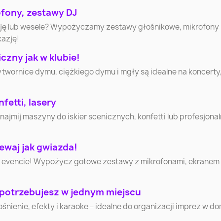
Wałbrzych
Włocławek
Tarnó
ofony, zestawy DJ
cję lub wesele? Wypożyczamy zestawy głośnikowe, mikrofony
kazję!
Jastrzębie-Zdrój
Nowy Sącz
Jelenia G
zny jak w klubie!
ytwornice dymu, ciężkiego dymu i mgły są idealne na koncerty
Suwałki
Łomża
Leszn
Tomasz
fetti, lasery
Starachowice
Piła
Mazowie
mij maszyny do iskier scenicznych, konfetti lub profesjonaln
Ełk
Chełm
Gniezn
ewaj jak gwiazda!
 evencie! Wypożycz gotowe zestawy z mikrofonami, ekranem i 
Skierniewice
Mława
Ciechan
 potrzebujesz w jednym miejscu
Nowy Targ
Lubliniec
Cieszy
nienie, efekty i karaoke – idealne do organizacji imprez w d
Nowy Dw