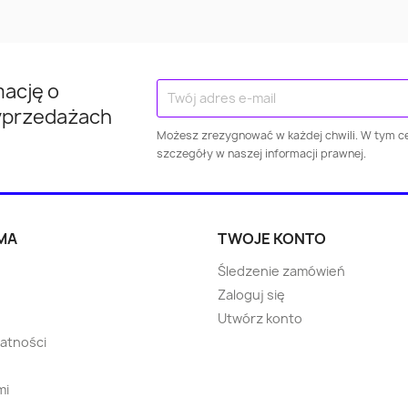
Gorlice
Ostróda
Mazowie
Kraśnik
Kłodzko
Brodni
mację o
Jarosław
Puławy
Wejhero
yprzedażach
Możesz zrezygnować w każdej chwili. W tym ce
szczegóły w naszej informacji prawnej.
Dzierżoniów
Świebodzice
Żagań
Żary
Ropczyce
Wołomi
MA
TWOJE KONTO
Choszczno
Błonie
Bartosz
Śledzenie zamówień
Zaloguj się
Strzegom
Skarszewy
Rawic
Utwórz konto
watności
Oborniki
Warka
Nowa Ru
mi