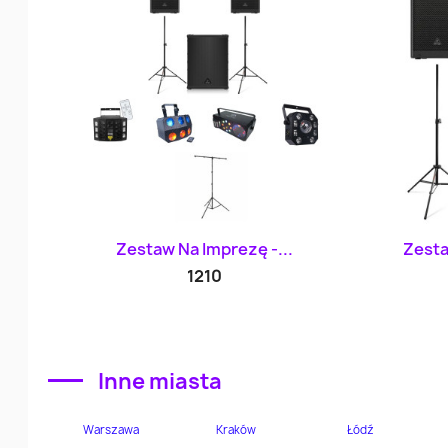
Szybki podgląd

Zestaw Na Imprezę -...
Zesta
1210
Inne miasta