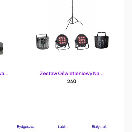
d
Szybki podgląd

a...
Zestaw Oświetleniowy Na...
240