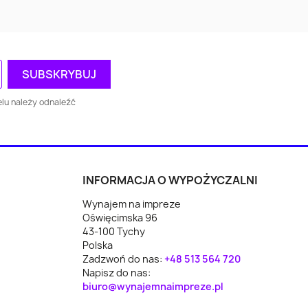
Augustów
cki
Mazowieckie
ca
Oświęcim
Piekary Śląskie
wo
Racibórz
Chrzanów
lu należy odnaleźć
Wodzisław Śląski
Rawa Mazowiecka
n
Reda
Lubartów
INFORMACJA O WYPOŻYCZALNI
Wynajem na impreze
yce
Koło
Świecie
Oświęcimska 96
43-100 Tychy
z
Polkowice
Mońki
Polska
Zadzwoń do nas:
+48 513 564 720
Nowe Miasto
Napisz do nas:
da
Ryglice
biuro@wynajemnaimpreze.pl
Lubawskie