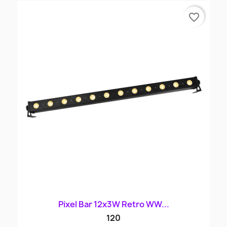
favorite_border
Pixel Bar 12x3W Retro WW...
120