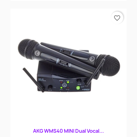
favorite_border
AKG WMS40 MINI Dual Vocal...