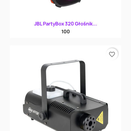
JBL PartyBox 320 Głośnik...
100
favorite_border