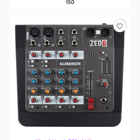
150
favorite_border