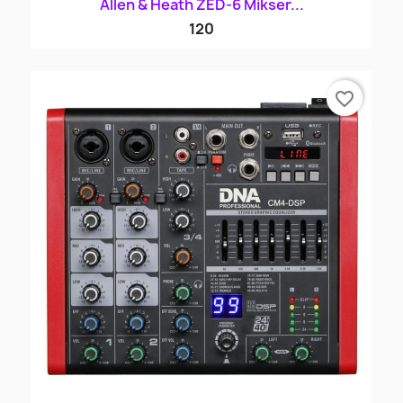
Allen & Heath ZED-6 Mikser...
120
favorite_border