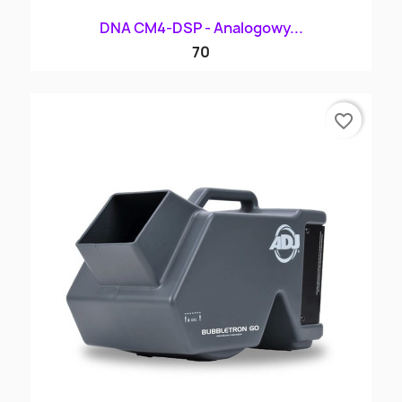
DNA CM4-DSP - Analogowy...
70
favorite_border