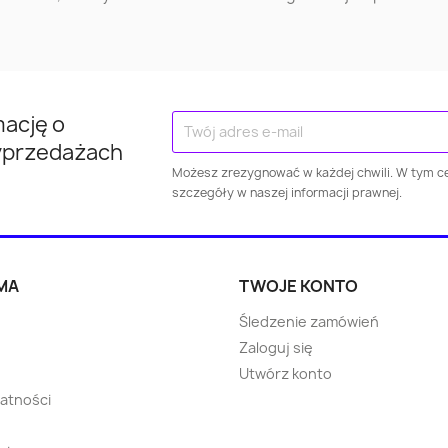
Nowy Dw
Gorlice
Ostróda
Mazowie
Mińsk Mazowiecki
Kraśnik
Kłodzk
mację o
yprzedażach
Kwidzyn
Jarosław
Puław
Możesz zrezygnować w każdej chwili. W tym ce
szczegóły w naszej informacji prawnej.
Wieliczka
Dzierżoniów
Świebodz
Pabianice
Żary
Ropczy
MA
TWOJE KONTO
Śledzenie zamówień
Strzelce Opolskie
Choszczno
Błonie
Zaloguj się
Utwórz konto
Ostrzeszów
Strzegom
Skarsze
watności
Pisz
Oborniki
Warka