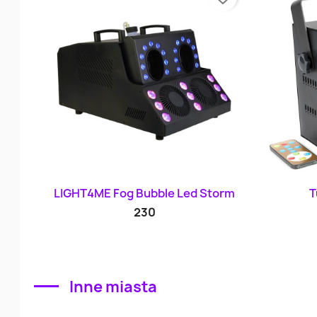
Szybki podgląd

LIGHT4ME Fog Bubble Led Storm
T
230
Inne miasta