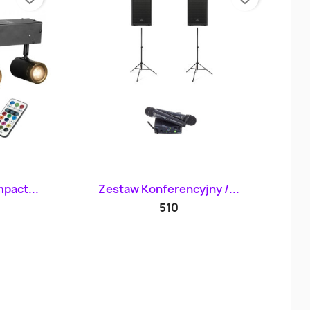
d
Szybki podgląd

pact...
Zestaw Konferencyjny /...
510