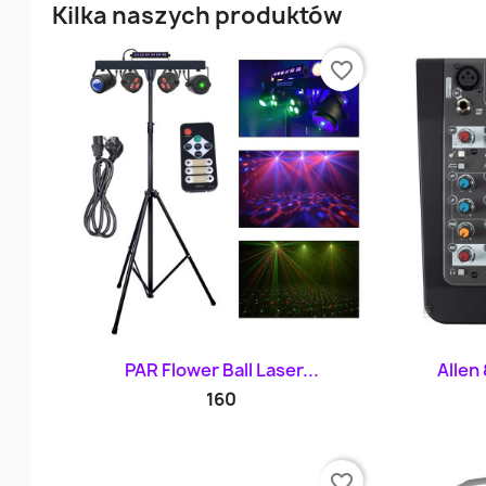
Kilka naszych produktów
favorite_border
Szybki podgląd

PAR Flower Ball Laser...
Allen
160
favorite_border