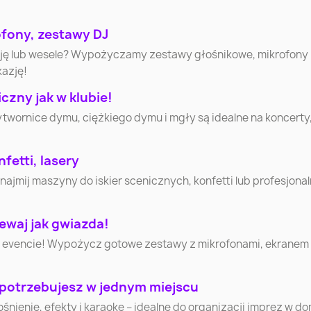
ofony, zestawy DJ
Wałbrzych
Włocławek
Tarnó
cję lub wesele? Wypożyczamy zestawy głośnikowe, mikrofony
kazję!
Jastrzębie-Zdrój
Nowy Sącz
Jelenia G
zny jak w klubie!
ytwornice dymu, ciężkiego dymu i mgły są idealne na koncerty
Suwałki
Łomża
Leszn
Tomasz
fetti, lasery
Starachowice
Piła
Mazowie
mij maszyny do iskier scenicznych, konfetti lub profesjonaln
Ełk
Chełm
Gniezn
ewaj jak gwiazda!
 evencie! Wypożycz gotowe zestawy z mikrofonami, ekranem i 
Skierniewice
Mława
Ciechan
 potrzebujesz w jednym miejscu
Nowy Targ
Lubliniec
Cieszy
nienie, efekty i karaoke – idealne do organizacji imprez w d