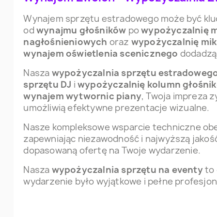
Wynajem sprzętu estradowego może być kluc
od
wynajmu głośników
po
wypożyczalnię 
nagłośnieniowych
oraz
wypożyczalnię mi
wynajem oświetlenia scenicznego
dodadzą 
Nasza
wypożyczalnia sprzętu estradoweg
sprzętu DJ
i
wypożyczalnię kolumn głośni
wynajem wytwornic piany
, Twoja impreza z
umożliwią efektywne prezentacje wizualne.
Nasze kompleksowe wsparcie techniczne ob
zapewniając niezawodność i najwyższą jakość.
dopasowaną ofertę na Twoje wydarzenie.
Nasza
wypożyczalnia sprzętu na eventy
to 
wydarzenie było wyjątkowe i pełne profesjon