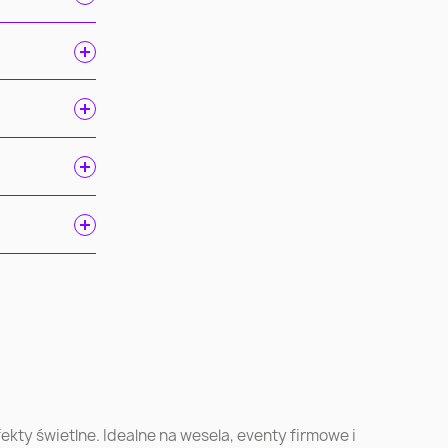
ń
Gdańsk
Szczecin
ec
Toruń
Kielce
kty świetlne. Idealne na wesela, eventy firmowe i
k
Ruda Śląska
Opole