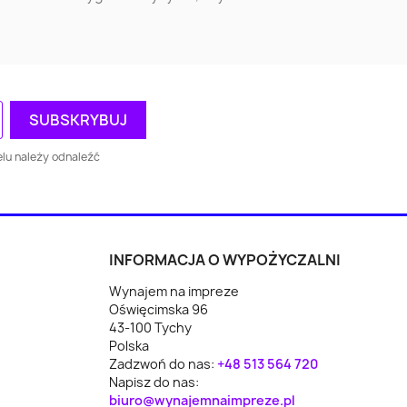
ór
Wysokie
Augustów
cki
Mazowieckie
o
Brodnica
Oświęcim
y
Wejherowo
Racibórz
lu należy odnaleźć
ice
Żagań
Wodzisław Śląski
ce
Wołomin
Reda
INFORMACJA O WYPOŻYCZALNI
Wynajem na impreze
Bartoszyce
Koło
Oświęcimska 96
43-100 Tychy
wy
Rawicz
Polkowice
Polska
Zadzwoń do nas:
+48 513 564 720
Napisz do nas:
biuro@wynajemnaimpreze.pl
Nowa Ruda
Ryglice