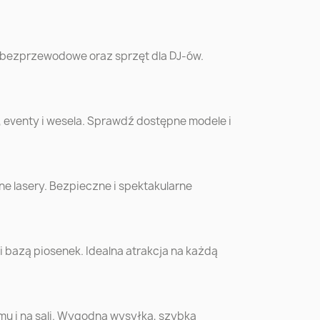
w
Chorzów
Koszalin
 bezprzewodowe oraz sprzęt dla DJ-ów.
óra
Siedlce
Mysłowice
, eventy i wesela. Sprawdź dostępne modele i
o
Zamość
Żory
ów
Krosno
Sanok
cki
e lasery. Bezpieczne i spektakularne
o
Bełchatów
Biała Podlaska
bazą piosenek. Idealna atrakcja na każdą
ów
Krotoszyn
Bochnia
n
Sochaczew
Września
omu i na sali. Wygodna wysyłka, szybka