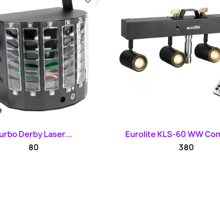
Szybki podgląd
Szybki podglą


urbo Derby Laser...
Eurolite KLS-60 WW Com
80
380