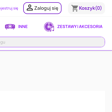

shopping_cart
Zaloguj się
Koszyk
(0)
jestruj się
INNE
ZESTAWY I AKCESORIA