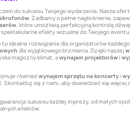
zem do sukcesu Twojego wydarzenia. Nasza ofert
mikrofonów
. Zadbamy o pełne nagłośnienie, zapew
kserów
, które umożliwią perfekcyjną kontrolę dźwi
spektakularne efekty wizualne do Twojego eventu
o
to idealne rozwiązanie dla organizatorów każdeg
kowych
dla wyjątkowego brzmienia. Dzięki naszej
w
yska magiczny klimat, a
wynajem projektorów
i
wy
ejmuje również
wynajem sprzętu na koncerty
i
wy
 Skontaktuj się z nami, aby dowiedzieć się więcej 
gwarancja sukcesu każdej imprezy, od małych spot
alnych efektów.