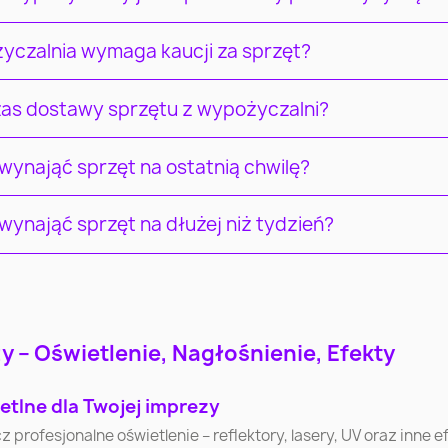
yczalnia wymaga kaucji za sprzęt?
czas dostawy sprzętu z wypożyczalni?
ynająć sprzęt na ostatnią chwilę?
ynająć sprzęt na dłużej niż tydzień?
Łódź
Wrocław
Pozna
 – Oświetlenie, Nagłośnienie, Efekty
Częstochowa
Radom
Sosnowi
etlne dla Twojej imprezy
ofesjonalne oświetlenie – reflektory, lasery, UV oraz inne efe
Bytom
Zielona Góra
Rybni