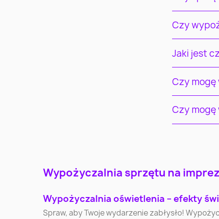
Czy wypoż
Jaki jest 
Czy mogę w
Czy mogę w
Warszawa
Kraków
Wypożyczalnia sprzętu na imprezy
Katowice
Gdynia
Wypożyczalnia oświetlenia – efekty świ
Spraw, aby Twoje wydarzenie zabłysło! Wypożycz pr
Olsztyn
Bielsko-Biała