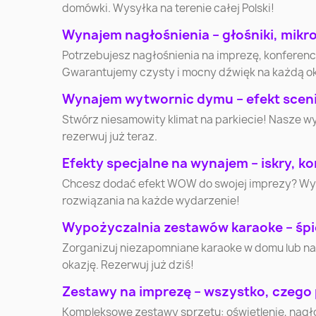
domówki. Wysyłka na terenie całej Polski!
Wynajem nagłośnienia – głośniki, mikr
Elbląg
Płock
Potrzebujesz nagłośnienia na imprezę, konferen
Gwarantujemy czysty i mocny dźwięk na każdą o
Słupsk
Jaworzno
Wynajem wytwornic dymu – efekt scenic
Stwórz niesamowity klimat na parkiecie! Nasze w
Lubin
Ostrołęka
rezerwuj już teraz.
Efekty specjalne na wynajem – iskry, kon
Stalowa Wola
Kędzierzyn-Koźle
Chcesz dodać efekt WOW do swojej imprezy? Wynaj
rozwiązania na każde wydarzenie!
Mikołów
Nysa
Wypożyczalnia zestawów karaoke – śpi
Zorganizuj niezapomniane karaoke w domu lub na
okazję. Rezerwuj już dziś!
Żyrardów
Nowa Sól
Zestawy na imprezę – wszystko, czego
Lubań
Wałcz
Kompleksowe zestawy sprzętu: oświetlenie, nagłoś