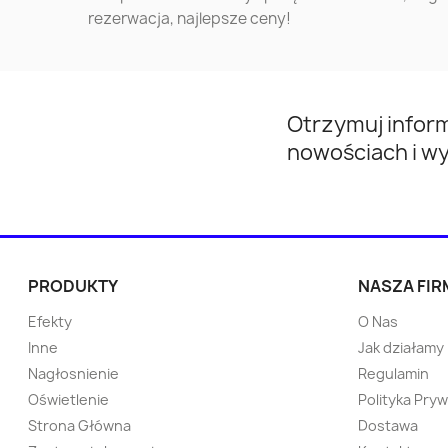
rezerwacja, najlepsze ceny!
Turek
Przeworsk
Opoczno
Otwock
Otrzymuj infor
nowościach i w
Knurów
Nowa Huta
Lębork
Kętrzyn
Ostrów Mazowiecka
Tychowo
PRODUKTY
NASZA FIR
Efekty
O Nas
Police
Sokółka
Inne
Jak działamy
Nagłosnienie
Regulamin
Łuków
Namysłów
Oświetlenie
Polityka Pry
Strona Główna
Dostawa
Sucha Beskidzka
Bytów