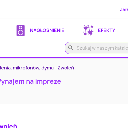
Zare
NAGŁOSNIENIE
EFEKTY
search
lenia, mikrofonów, dymu - Zwoleń
Wynajem na impreze
woleń