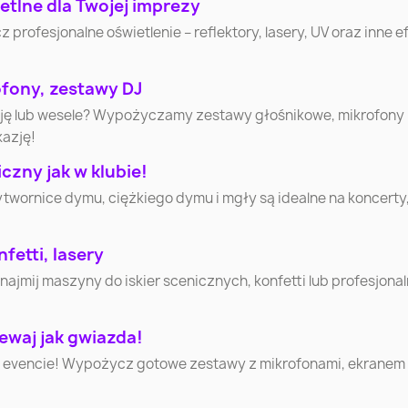
etlne dla Twojej imprezy
ofesjonalne oświetlenie – reflektory, lasery, UV oraz inne efe
Bytom
Zielona Góra
Rybni
ofony, zestawy DJ
Wałbrzych
Włocławek
Tarnó
cję lub wesele? Wypożyczamy zestawy głośnikowe, mikrofony
kazję!
Jastrzębie-Zdrój
Nowy Sącz
Jelenia G
zny jak w klubie!
ytwornice dymu, ciężkiego dymu i mgły są idealne na koncerty
Suwałki
Łomża
Leszn
fetti, lasery
Tomasz
mij maszyny do iskier scenicznych, konfetti lub profesjonaln
Starachowice
Piła
Mazowie
ewaj jak gwiazda!
Ełk
Chełm
Gniezn
 evencie! Wypożycz gotowe zestawy z mikrofonami, ekranem i 