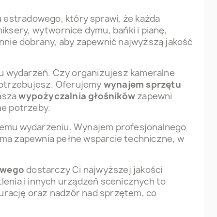
 estradowego, który sprawi, że każda
iksery, wytwornice dymu, bańki i pianę,
annie dobrany, aby zapewnić najwyższą jakość
u wydarzeń. Czy organizujesz kameralne
otrzebujesz. Oferujemy
wynajem sprzętu
Nasza
wypożyczalnia głośników
zapewni
ne potrzeby.
żdemu wydarzeniu. Wynajem profesjonalnego
rma zapewnia pełne wsparcie techniczne, w
owego
dostarczy Ci najwyższej jakości
lenia i innych urządzeń scenicznych to
urację oraz nadzór nad sprzętem, co