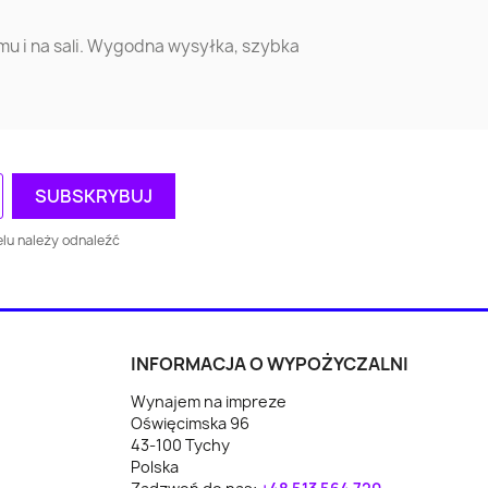
ów
Krotoszyn
Bochnia
omu i na sali. Wygodna wysyłka, szybka
n
Sochaczew
Września
ór
Wysokie
Augustów
cki
Mazowieckie
o
Brodnica
Oświęcim
lu należy odnaleźć
y
Wejherowo
Racibórz
ice
Żagań
Wodzisław Śląski
INFORMACJA O WYPOŻYCZALNI
ce
Wołomin
Reda
Wynajem na impreze
Oświęcimska 96
Bartoszyce
Koło
43-100 Tychy
Polska