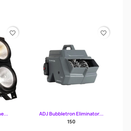
favorite_border
favorite_border
d
Szybki podgląd

e...
ADJ Bubbletron Eliminator...
150