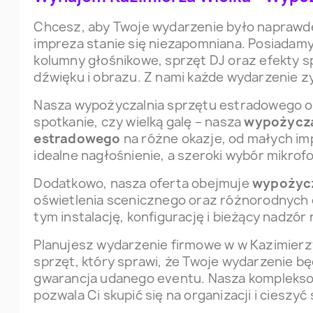
Chcesz, aby Twoje wydarzenie było naprawdę
impreza stanie się niezapomniana. Posiadamy 
kolumny głośnikowe, sprzęt DJ oraz efekty s
dźwięku i obrazu. Z nami każde wydarzenie z
Nasza wypożyczalnia sprzętu estradowego o
spotkanie, czy wielką galę – nasza
wypożycza
estradowego
na różne okazje, od małych im
idealne nagłośnienie, a szeroki wybór mikro
Dodatkowo, nasza oferta obejmuje
wypożycz
oświetlenia scenicznego oraz różnorodnych 
tym instalację, konfigurację i bieżący nadzór
Planujesz wydarzenie firmowe w w Kazimierz
sprzęt, który sprawi, że Twoje wydarzenie b
gwarancja udanego eventu. Nasza kompleksow
pozwala Ci skupić się na organizacji i cieszyć