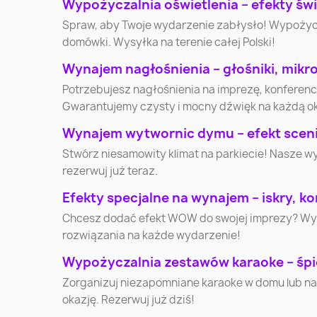
Wypożyczalnia oświetlenia – efekty świ
Spraw, aby Twoje wydarzenie zabłysło! Wypożycz pr
domówki. Wysyłka na terenie całej Polski!
Olsztyn
Bielsko-Biała
Wynajem nagłośnienia – głośniki, mikr
Elbląg
Płock
Potrzebujesz nagłośnienia na imprezę, konferen
Gwarantujemy czysty i mocny dźwięk na każdą o
Słupsk
Jaworzno
Wynajem wytwornic dymu – efekt scenic
Stwórz niesamowity klimat na parkiecie! Nasze w
rezerwuj już teraz.
Lubin
Ostrołęka
Efekty specjalne na wynajem – iskry, kon
Chcesz dodać efekt WOW do swojej imprezy? Wynaj
Stalowa Wola
Kędzierzyn-Koźle
rozwiązania na każde wydarzenie!
Wypożyczalnia zestawów karaoke – śpi
Mikołów
Nysa
Zorganizuj niezapomniane karaoke w domu lub na
okazję. Rezerwuj już dziś!