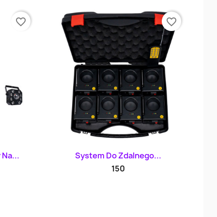
favorite_border
favorite_border
d
Szybki podgląd

Na...
System Do Zdalnego...
150