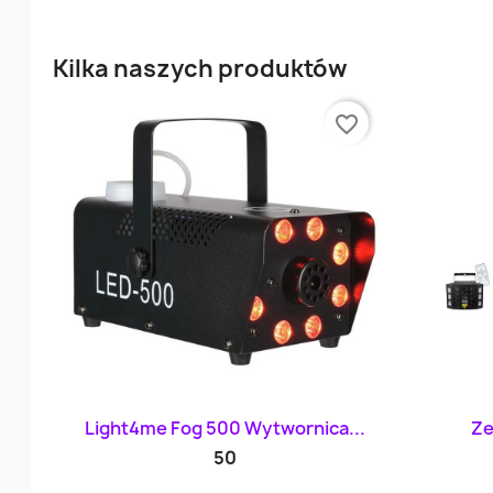
Kilka naszych produktów
favorite_border
Szybki podgląd

Light4me Fog 500 Wytwornica...
Ze
50