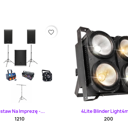
favorite_border
Szybki podgląd
Szybki podglą


staw Na Imprezę -...
4Lite Blinder Light4m
1210
200