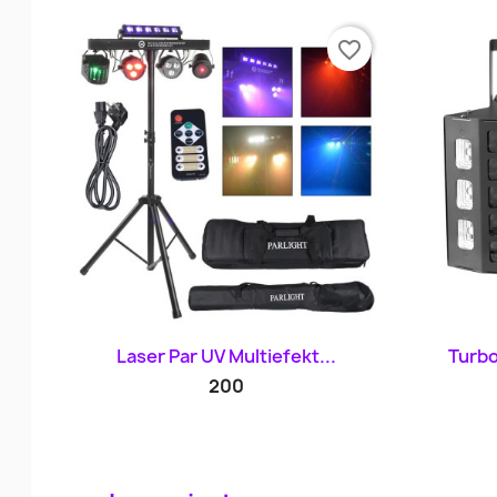
favorite_border
Szybki podgląd

Laser Par UV Multiefekt...
Turbo
200