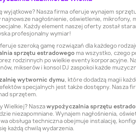
 wyjątkowe? Nasza firma oferuje wynajem sprzętu
najnowsze nagłośnienie, oświetlenie, mikrofony, m
pecjalne. Każdy element naszej oferty został star
yska profesjonalny wymiar!
feruje szeroką gamę rozwiązań dla każdego rodzaj
lnia sprzętu estradowego
ma wszystko, czego p
prez rodzinnych po wielkie eventy korporacyjne. 
fonów, mikserów i konsol DJ zaspokoi każde muzycz
alnię wytwornic dymu
, które dodadzą magii ka
efektów specjalnych jest także dostępny. Nasza fi
 nad sprzętem.
y Wielkiej? Nasza
wypożyczalnia sprzętu estrad
ędzie niezapomniane. Wynajem nagłośnienia, oświet
a obsługa techniczna obejmuje instalację, konfig
 się każdą chwilą wydarzenia.