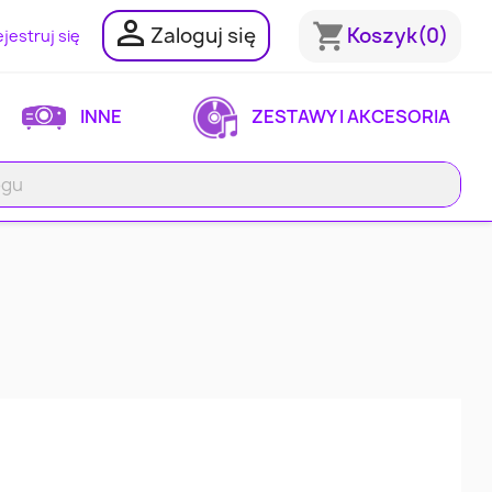

shopping_cart
Zaloguj się
Koszyk
(0)
jestruj się
INNE
ZESTAWY I AKCESORIA