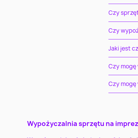
Czy sprzę
Czy wypoż
Jaki jest 
Czy mogę w
Czy mogę w
Warszawa
Kraków
Wypożyczalnia sprzętu na imprezy
Katowice
Gdynia