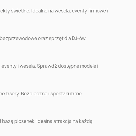
kty świetlne. Idealne na wesela, eventy firmowe i
k
Ruda Śląska
Opole
w
Chorzów
Koszalin
 bezprzewodowe oraz sprzęt dla DJ-ów.
óra
Siedlce
Mysłowice
, eventy i wesela. Sprawdź dostępne modele i
o
Zamość
Żory
ów
e lasery. Bezpieczne i spektakularne
Krosno
Sanok
cki
o
Bełchatów
Biała Podlaska
bazą piosenek. Idealna atrakcja na każdą