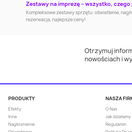
Żyrardów
Nowa Sól
Zestawy na imprezę – wszystko, czego
Kompleksowe zestawy sprzętu: oświetlenie, nagłoś
Lubań
Wałcz
rezerwacja, najlepsze ceny!
Turek
Przeworsk
Otrzymuj infor
Opoczno
Otwock
nowościach i w
Knurów
Nowa Huta
Lębork
Kętrzyn
PRODUKTY
NASZA FIR
Ostrów Mazowiecka
Tychowo
Efekty
O Nas
Inne
Jak działamy
Police
Sokółka
Nagłosnienie
Regulamin
Oświetlenie
Polityka Pry