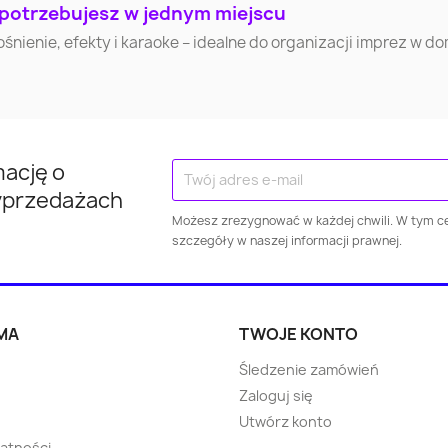
Skierniewice
Mława
Ciechan
 potrzebujesz w jednym miejscu
nienie, efekty i karaoke – idealne do organizacji imprez w d
Nowy Targ
Lubliniec
Cieszy
Nowy Dw
Gorlice
Ostróda
Mazowie
mację o
Mińsk Mazowiecki
Kraśnik
Kłodzk
yprzedażach
Możesz zrezygnować w każdej chwili. W tym ce
Kwidzyn
Jarosław
Puław
szczegóły w naszej informacji prawnej.
Wieliczka
Dzierżoniów
Świebodz
MA
TWOJE KONTO
Pabianice
Żary
Ropczy
Śledzenie zamówień
Zaloguj się
Strzelce Opolskie
Choszczno
Błonie
Utwórz konto
watności