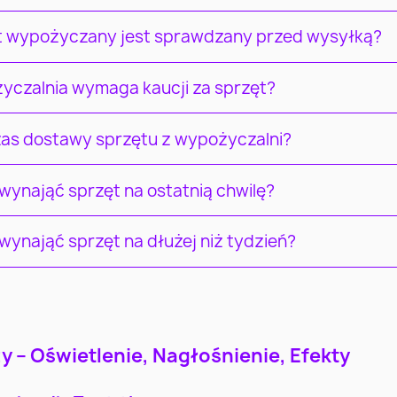
t wypożyczany jest sprawdzany przed wysyłką?
yczalnia wymaga kaucji za sprzęt?
czas dostawy sprzętu z wypożyczalni?
ynająć sprzęt na ostatnią chwilę?
ynająć sprzęt na dłużej niż tydzień?
Łódź
Wrocław
Pozna
 – Oświetlenie, Nagłośnienie, Efekty
Częstochowa
Radom
Sosnowi