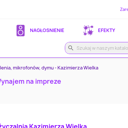
Zare
NAGŁOSNIENIE
EFEKTY
search
lenia, mikrofonów, dymu - Kazimierza Wielka
Wynajem na impreze
yczalnia Kazimierza Wielka