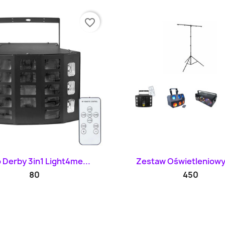
favorite_border
Szybki podgląd
Szybki podglą


 Derby 3in1 Light4me...
Zestaw Oświetleniowy 
80
450