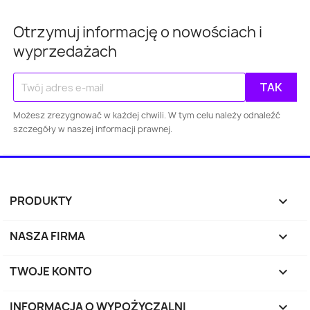
Otrzymuj informację o nowościach i
wyprzedażach
Warszawa
Kraków
Łódź
Wroc
Możesz zrezygnować w każdej chwili. W tym celu należy odnaleźć
Gdańsk
Szczecin
Bydgoszcz
Lubl
szczegóły w naszej informacji prawnej.
Katowice
Gdynia
Częstochowa
Sosnowiec
Toruń
Kielce
Rzes
PRODUKTY

Bielsko-
Zabrze
Olsztyn
Byt
NASZA FIRMA

Biała
TWOJE KONTO

Rybnik
Ruda Śląska
Opole
Tyc
INFORMACJA O WYPOŻYCZALNI
keyboard_arrow_down