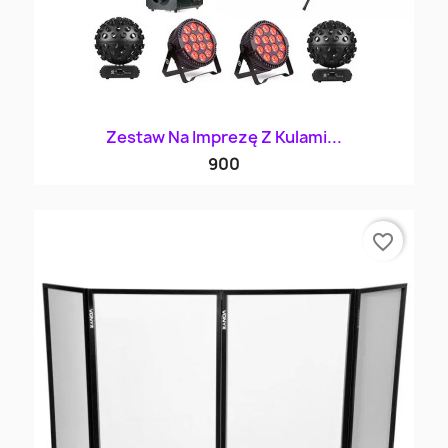
Zestaw Na Imprezę Z Kulami...
900
favorite_border