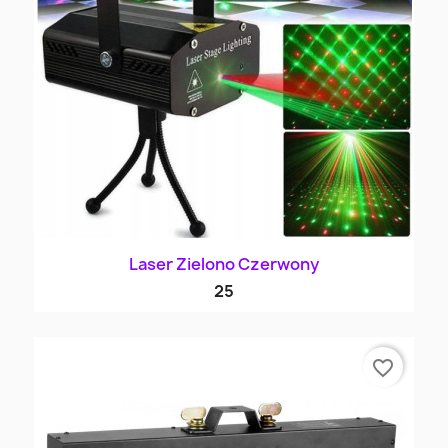
Laser Zielono Czerwony
25
favorite_border