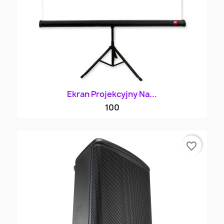
Ekran Projekcyjny Na...
100
favorite_border