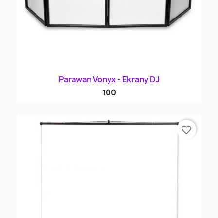
Parawan Vonyx - Ekrany DJ
100
favorite_border