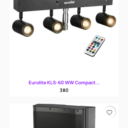
Eurolite KLS-60 WW Compact...
380
favorite_border