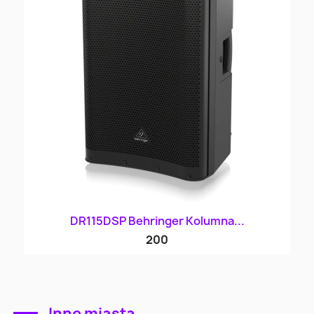
DR115DSP Behringer Kolumna...
200
Inne miasta