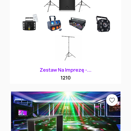
Zestaw Na Imprezę -...
1210
favorite_border