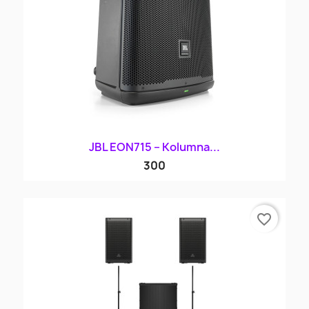
JBL EON715 – Kolumna...
300
favorite_border