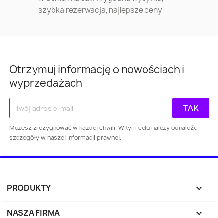
szybka rezerwacja, najlepsze ceny!
Otrzymuj informację o nowościach i
wyprzedażach
Możesz zrezygnować w każdej chwili. W tym celu należy odnaleźć
Warszawa
Kraków
Łódź
Wroc
szczegóły w naszej informacji prawnej.
Gdańsk
Szczecin
Bydgoszcz
Lubl
Katowice
Gdynia
Częstochowa
PRODUKTY

Sosnowiec
Toruń
Kielce
Rzes
NASZA FIRMA
