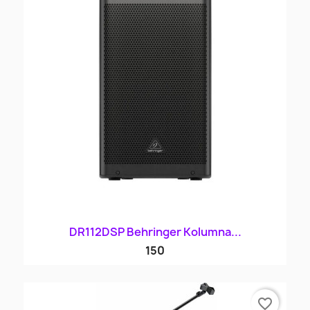
DR112DSP Behringer Kolumna...
150
favorite_border