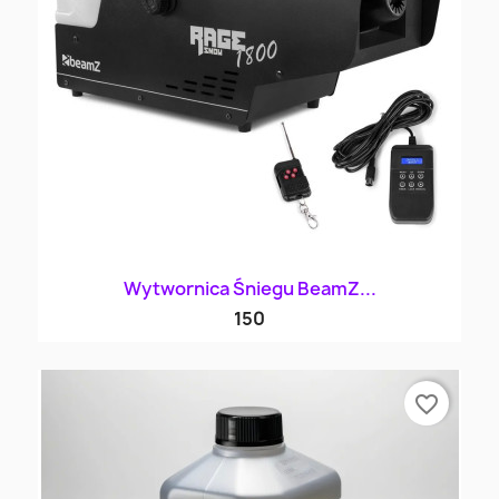
Wytwornica Śniegu BeamZ...
150
favorite_border