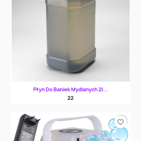
Płyn Do Baniek Mydlanych 2l...
22
favorite_border