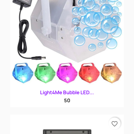
Light4Me Bubble LED...
50
favorite_border