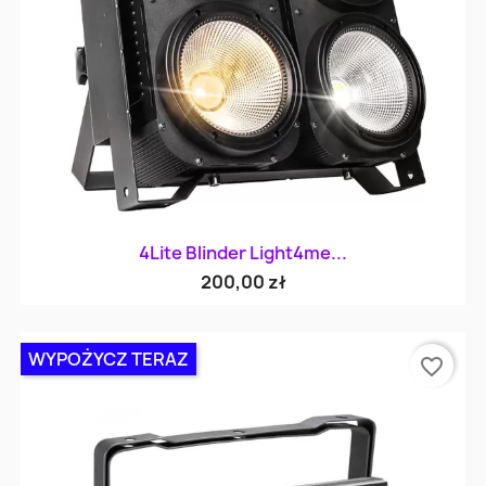
4Lite Blinder Light4me...
200,00 zł
WYPOŻYCZ TERAZ
favorite_border