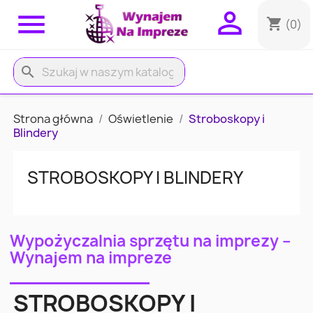


shopping_cart
(0)
search
Strona główna
Oświetlenie
Stroboskopy i
Blindery
STROBOSKOPY I BLINDERY
Wypożyczalnia sprzętu na imprezy –
Wynajem na impreze
STROBOSKOPY I