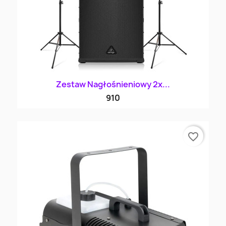
Zestaw Nagłośnieniowy 2x...
910
favorite_border