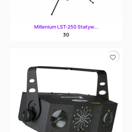
Millenium LST-250 Statyw...
30
favorite_border