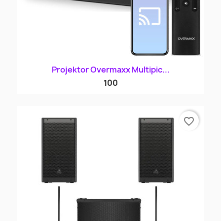
Projektor Overmaxx Multipic...
100
favorite_border