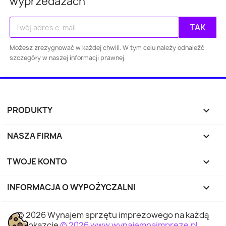
wyprzedażach
Warszawa
Kraków
Łódź
Wroc
Gdańsk
Szczecin
Bydgoszcz
Lubl
Możesz zrezygnować w każdej chwili. W tym celu należy odnaleźć
szczegóły w naszej informacji prawnej.
Katowice
Gdynia
Częstochowa
Sosnowiec
Toruń
Kielce
Rzes
PRODUKTY

Bielsko-
Zabrze
Olsztyn
Byt
Biała
NASZA FIRMA

Rybnik
Ruda Śląska
Opole
Tyc
TWOJE KONTO

INFORMACJA O WYPOŻYCZALNI
keyboard_arrow_down
Dąbrowa
Elbląg
Płock
Wałbr
Górnicza
© 2026 Wynajem sprzętu imprezowego na każdą
okazcję
© 2026 www.wynajemnaimpreze.pl