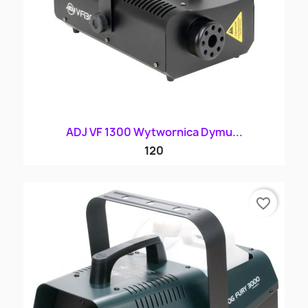
ADJ VF 1300 Wytwornica Dymu...
120
favorite_border