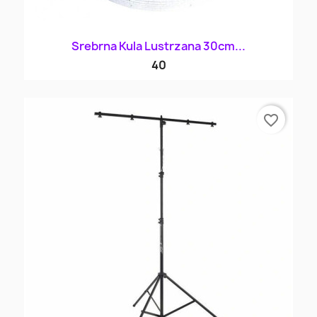
Srebrna Kula Lustrzana 30cm...
40
favorite_border