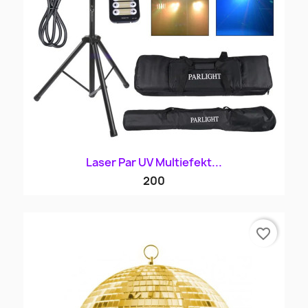
Laser Par UV Multiefekt...
200
favorite_border