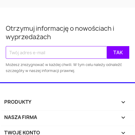
Otrzymuj informację o nowościach i
wyprzedażach
Warszawa
Kraków
Łódź
Wroc
Możesz zrezygnować w każdej chwili. W tym celu należy odnaleźć
szczegóły w naszej informacji prawnej.
Gdańsk
Szczecin
Bydgoszcz
Lubl
Katowice
Gdynia
Częstochowa
PRODUKTY

Sosnowiec
Toruń
Kielce
Rzes
NASZA FIRMA

Bielsko-
Zabrze
Olsztyn
Byt
Biała
TWOJE KONTO
