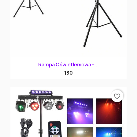
Rampa Oświetleniowa -...
130
favorite_border