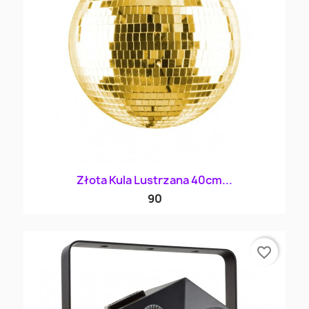
Złota Kula Lustrzana 40cm...
90
favorite_border