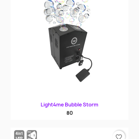
Light4me Bubble Storm
80
favorite_border