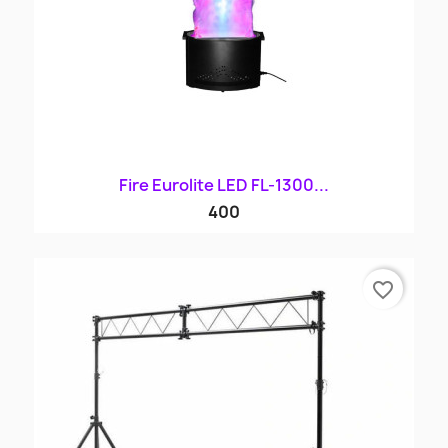
Fire Eurolite LED FL-1300...
400
favorite_border