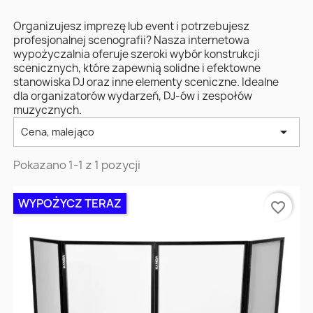
Organizujesz imprezę lub event i potrzebujesz
profesjonalnej scenografii? Nasza internetowa
wypożyczalnia oferuje szeroki wybór konstrukcji
scenicznych, które zapewnią solidne i efektowne
stanowiska DJ oraz inne elementy sceniczne. Idealne
dla organizatorów wydarzeń, DJ-ów i zespołów
muzycznych.

Cena, malejąco
Pokazano 1-1 z 1 pozycji
WYPOŻYCZ TERAZ
favorite_border