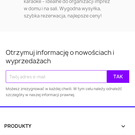
karaoke – idealne do organizacji imprez
w domu i na sali. Wygodna wysyłka,
szybka rezerwacja, najlepsze ceny!
Warszawa
Kraków
Łódź
Wroc
Otrzymuj informację o nowościach i
Gdańsk
Szczecin
Bydgoszcz
Lubl
wyprzedażach
Katowice
Gdynia
Częstochowa
Toruń
Kielce
Rzeszów
Gliw
Możesz zrezygnować w każdej chwili. W tym celu należy odnaleźć
Bielsko-
Ziel
szczegóły w naszej informacji prawnej.
Olsztyn
Bytom
Biała
Gór
Gorz
Ruda Śląska
Opole
Tychy
PRODUKTY

Wielkop