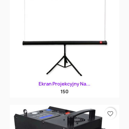
Ekran Projekcyjny Na...
150
favorite_border