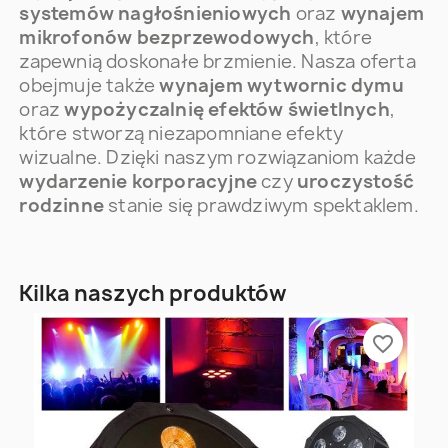
systemów nagłośnieniowych
oraz
wynajem
mikrofonów bezprzewodowych
, które
zapewnią doskonałe brzmienie. Nasza oferta
obejmuje także
wynajem wytwornic dymu
oraz
wypożyczalnię efektów świetlnych
,
które stworzą niezapomniane efekty
wizualne. Dzięki naszym rozwiązaniom każde
wydarzenie korporacyjne
czy
uroczystość
rodzinne
stanie się prawdziwym spektaklem.
Kilka naszych produktów
favorite_border