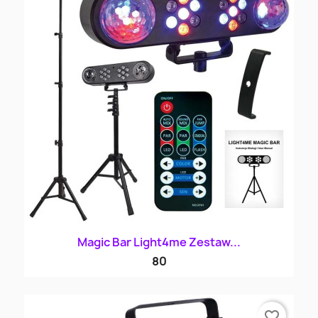
Magic Bar Light4me Zestaw...
80
favorite_border