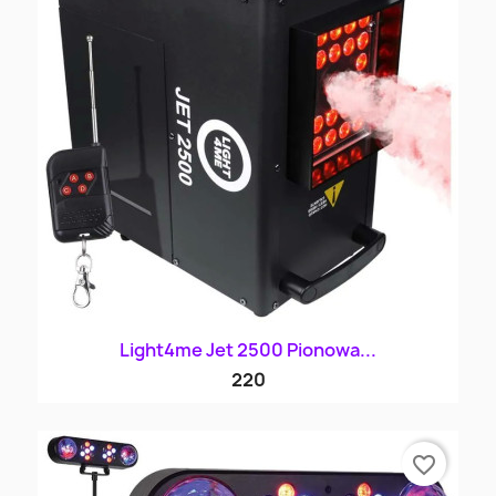
Light4me Jet 2500 Pionowa...
220
favorite_border