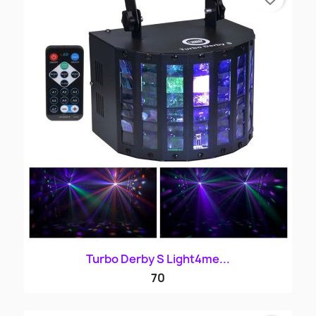
Turbo Derby S Light4me...
70