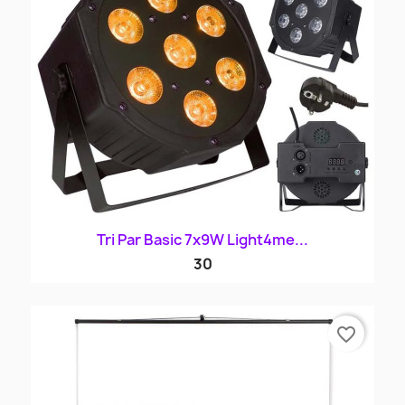
Tri Par Basic 7x9W Light4me...
30
favorite_border