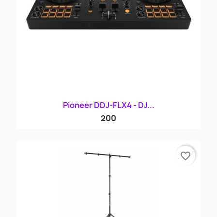
Pioneer DDJ-FLX4 - DJ...
200
favorite_border