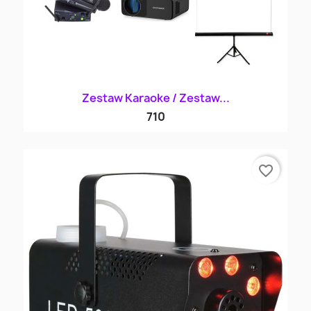
Zestaw Karaoke / Zestaw...
710
favorite_border