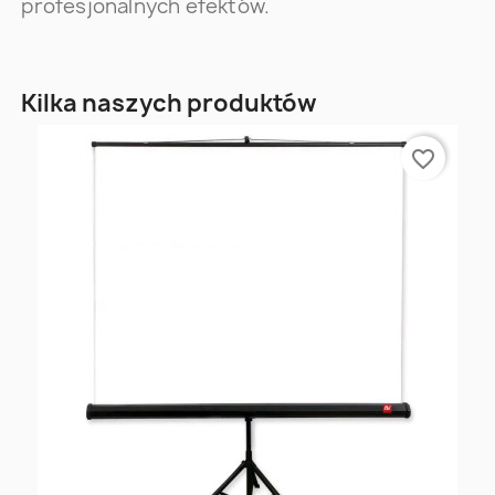
profesjonalnych efektów.
Kilka naszych produktów
favorite_border