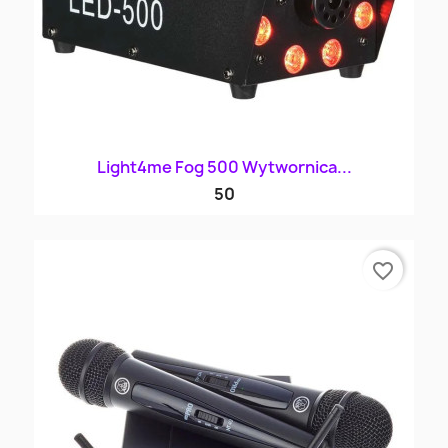
Light4me Fog 500 Wytwornica...
50
favorite_border