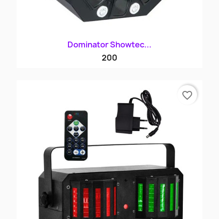
Dominator Showtec...
200
favorite_border