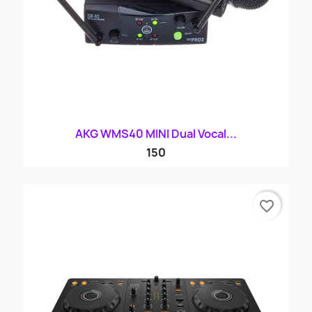
AKG WMS40 MINI Dual Vocal...
150
favorite_border