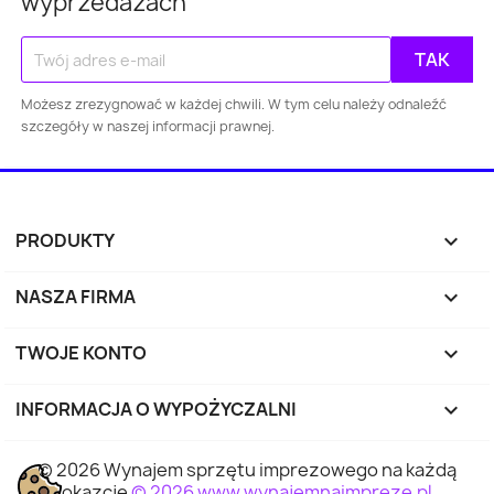
wyprzedażach
Warszawa
Kraków
Łódź
Wroc
Gdańsk
Szczecin
Bydgoszcz
Lubl
Możesz zrezygnować w każdej chwili. W tym celu należy odnaleźć
szczegóły w naszej informacji prawnej.
Katowice
Gdynia
Częstochowa
Sosnowiec
Toruń
Kielce
Rzes
PRODUKTY

Bielsko-
Zabrze
Olsztyn
Byt
Biała
NASZA FIRMA

Rybnik
Ruda Śląska
Opole
Tyc
TWOJE KONTO

INFORMACJA O WYPOŻYCZALNI
keyboard_arrow_down
Dąbrowa
Elbląg
Płock
Wałbr
Górnicza
© 2026 Wynajem sprzętu imprezowego na każdą
okazcję
© 2026 www.wynajemnaimpreze.pl