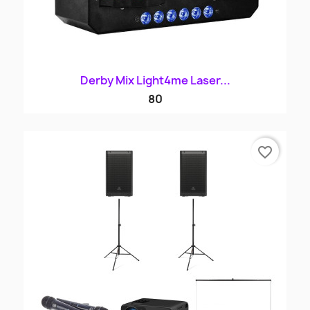
Derby Mix Light4me Laser...
80
favorite_border