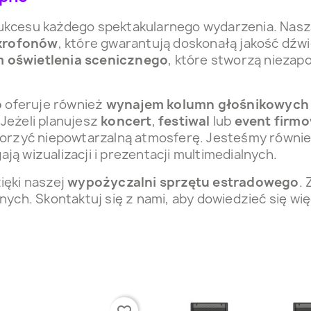
ukcesu każdego spektakularnego wydarzenia. Nasz
krofonów
, które gwarantują doskonałą jakość dźwi
 oświetlenia scenicznego
, które stworzą niezap
o
oferuje również
wynajem kolumn głośnikowych
Jeżeli planujesz
koncert
,
festiwal
lub
event firm
rzyć niepowtarzalną atmosferę. Jesteśmy również
ą wizualizacji i prezentacji multimedialnych.
ięki naszej
wypożyczalni sprzętu estradowego
.
ych. Skontaktuj się z nami, aby dowiedzieć się wi