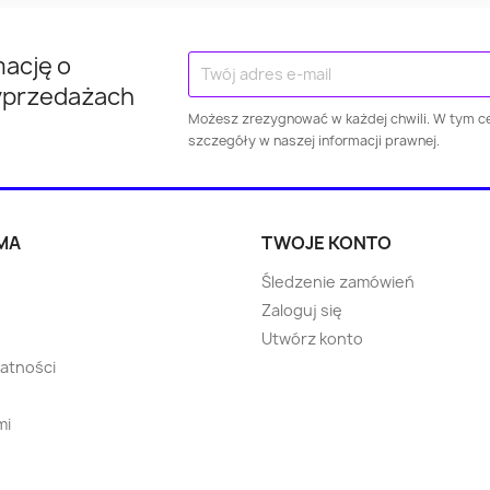
Mińsk Mazowiecki
Kraśnik
Kłodzk
mację o
Kwidzyn
Jarosław
Puław
yprzedażach
Możesz zrezygnować w każdej chwili. W tym ce
Wieliczka
Dzierżoniów
Świebodz
szczegóły w naszej informacji prawnej.
Pabianice
Żary
Ropczy
MA
TWOJE KONTO
Strzelce Opolskie
Choszczno
Błonie
Śledzenie zamówień
Zaloguj się
Ostrzeszów
Strzegom
Skarsze
Utwórz konto
watności
Pisz
Oborniki
Warka
mi
Wolbrom
Lidzbark
Rydzyn