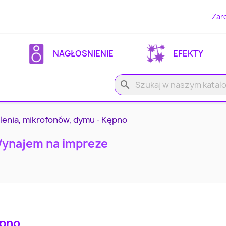
Zare
NAGŁOSNIENIE
EFEKTY
search
lenia, mikrofonów, dymu - Kępno
Wynajem na impreze
ępno