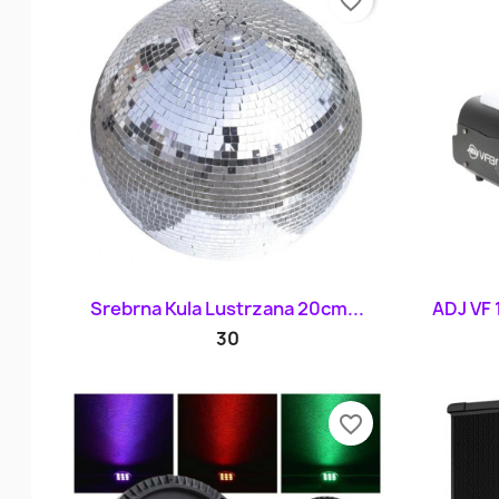
favorite_border
Szybki podgląd

Srebrna Kula Lustrzana 20cm...
ADJ VF 
30
favorite_border