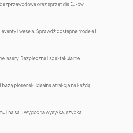
 bezprzewodowe oraz sprzęt dla DJ-ów.
óra
Siedlce
Mysłowice
o
Zamość
Żory
, eventy i wesela. Sprawdź dostępne modele i
ów
Krosno
Sanok
cki
e lasery. Bezpieczne i spektakularne
o
Bełchatów
Biała Podlaska
bazą piosenek. Idealna atrakcja na każdą
ów
Krotoszyn
Bochnia
n
Sochaczew
Września
omu i na sali. Wygodna wysyłka, szybka
ór
Wysokie
Augustów
cki
Mazowieckie