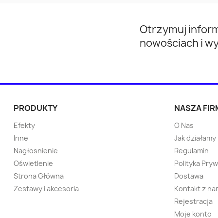
Opoczno
Otwock
Otrzymuj infor
Knurów
Nowa Huta
nowościach i w
Lębork
Kętrzyn
Ostrów Mazowiecka
Tychowo
PRODUKTY
NASZA FIR
Police
Sokółka
Efekty
O Nas
Inne
Jak działamy
Łuków
Namysłów
Nagłosnienie
Regulamin
Oświetlenie
Polityka Pry
Sucha Beskidzka
Bytów
Strona Główna
Dostawa
Zestawy i akcesoria
Kontakt z na
Rejestracja
Sławno
Sępólno Krajeńskie
Moje konto