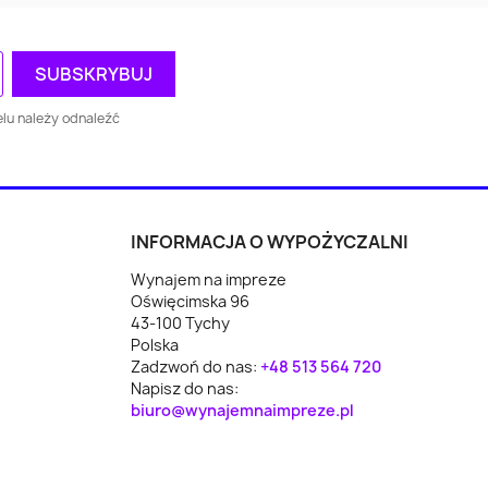
o
Brodnica
Oświęcim
y
Wejherowo
Racibórz
lu należy odnaleźć
ice
Żagań
Wodzisław Śląski
ce
Wołomin
Reda
INFORMACJA O WYPOŻYCZALNI
Bartoszyce
Koło
Wynajem na impreze
Oświęcimska 96
wy
Rawicz
Polkowice
43-100 Tychy
Polska
Zadzwoń do nas:
+48 513 564 720
Nowa Ruda
Ryglice
Napisz do nas:
biuro@wynajemnaimpreze.pl
a
Syców
Węgorzewo