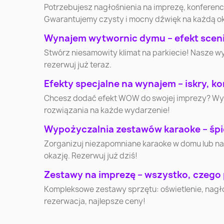
Potrzebujesz nagłośnienia na imprezę, konferen
Słupsk
Jaworzno
Gwarantujemy czysty i mocny dźwięk na każdą o
Wynajem wytwornic dymu – efekt scenic
Lubin
Ostrołęka
Stwórz niesamowity klimat na parkiecie! Nasze w
rezerwuj już teraz.
Stalowa Wola
Kędzierzyn-Koźle
Efekty specjalne na wynajem – iskry, kon
Chcesz dodać efekt WOW do swojej imprezy? Wynaj
rozwiązania na każde wydarzenie!
Mikołów
Nysa
Wypożyczalnia zestawów karaoke – śpi
Zorganizuj niezapomniane karaoke w domu lub na
Żyrardów
Nowa Sól
okazję. Rezerwuj już dziś!
Lubań
Wałcz
Zestawy na imprezę – wszystko, czego
Kompleksowe zestawy sprzętu: oświetlenie, nagłoś
rezerwacja, najlepsze ceny!
Turek
Przeworsk