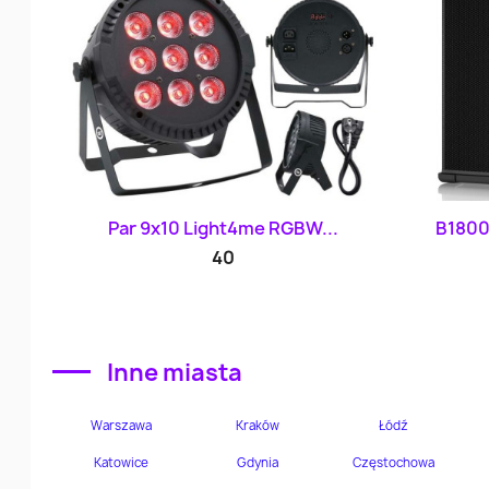
Szybki podgląd

Par 9x10 Light4me RGBW...
B1800X
40
Inne miasta