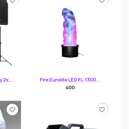
favorite_border
favorite_border
d
Szybki podgląd

 2x...
Fire Eurolite LED FL-1300...
400
favorite_border
favorite_border