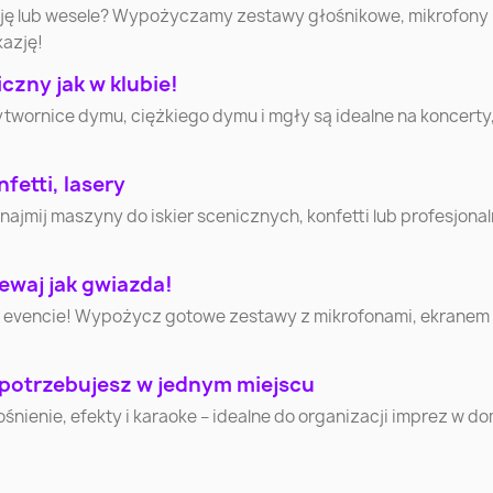
cję lub wesele? Wypożyczamy zestawy głośnikowe, mikrofony
Jastrzębie-Zdrój
Nowy Sącz
Jelenia G
kazję!
zny jak w klubie!
Suwałki
Łomża
Leszn
ytwornice dymu, ciężkiego dymu i mgły są idealne na koncerty
Tomasz
Starachowice
Piła
fetti, lasery
Mazowie
mij maszyny do iskier scenicznych, konfetti lub profesjonaln
Ełk
Chełm
Gniezn
ewaj jak gwiazda!
 evencie! Wypożycz gotowe zestawy z mikrofonami, ekranem i 
Skierniewice
Mława
Ciechan
Nowy Targ
Lubliniec
Cieszy
 potrzebujesz w jednym miejscu
nienie, efekty i karaoke – idealne do organizacji imprez w d
Nowy Dw
Gorlice
Ostróda
Mazowie