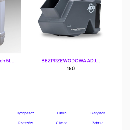
d
Szybki podgląd

h 5l...
BEZPRZEWODOWA ADJ...
150