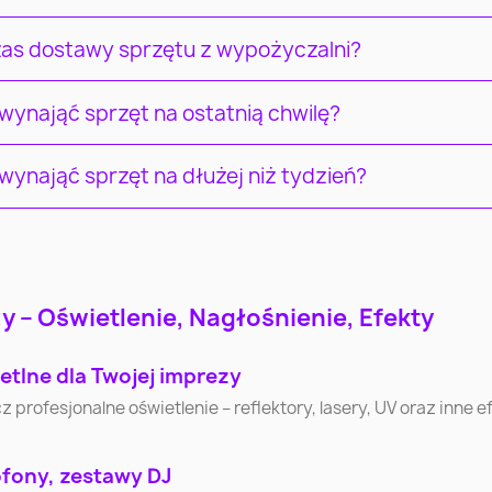
czas dostawy sprzętu z wypożyczalni?
ynająć sprzęt na ostatnią chwilę?
ynająć sprzęt na dłużej niż tydzień?
Łódź
Wrocław
Pozna
Częstochowa
Radom
Sosnowi
 – Oświetlenie, Nagłośnienie, Efekty
etlne dla Twojej imprezy
Bytom
Zielona Góra
Rybni
ofesjonalne oświetlenie – reflektory, lasery, UV oraz inne efe
Wałbrzych
Włocławek
Tarnó
ofony, zestawy DJ