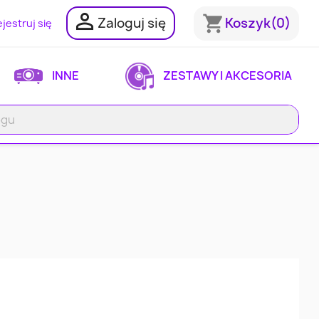

shopping_cart
Zaloguj się
Koszyk
(0)
jestruj się
INNE
ZESTAWY I AKCESORIA