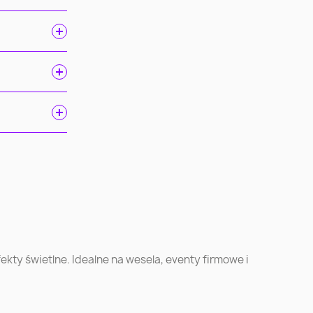
ń
Gdańsk
Szczecin
ec
Toruń
Kielce
k
Ruda Śląska
Opole
kty świetlne. Idealne na wesela, eventy firmowe i
w
Chorzów
Koszalin