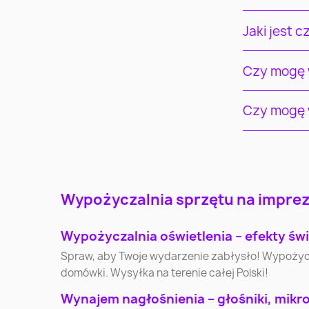
Jaki jest 
Czy mogę w
Czy mogę w
Warszawa
Kraków
Katowice
Gdynia
Wypożyczalnia sprzętu na imprezy
Wypożyczalnia oświetlenia – efekty świ
Olsztyn
Bielsko-Biała
Spraw, aby Twoje wydarzenie zabłysło! Wypożycz pr
domówki. Wysyłka na terenie całej Polski!
Elbląg
Płock
Wynajem nagłośnienia – głośniki, mikr