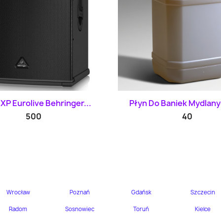
Szybki podgląd
Szybki podglą


P Eurolive Behringer...
Płyn Do Baniek Mydlanyc
500
40