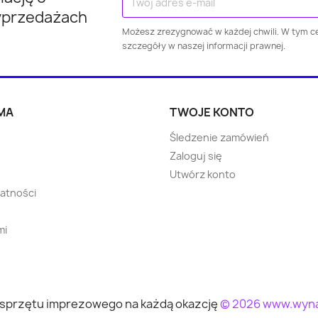
yprzedażach
Dzierżoniów
Świebodzice
Żagań
Możesz zrezygnować w każdej chwili. W tym ce
szczegóły w naszej informacji prawnej.
Żary
Ropczyce
Wołomi
Choszczno
Błonie
Bartosz
MA
TWOJE KONTO
Śledzenie zamówień
Strzegom
Skarszewy
Rawic
Zaloguj się
Utwórz konto
Oborniki
Warka
Nowa Ru
watności
Lidzbark
Rydzyna
Syców
mi
Wolin
Praszka
Szydłow
Międzyrzec
sprzętu imprezowego na każdą okazcję
© 2026 www.wyna
Żukowo
Ożarów Mazo