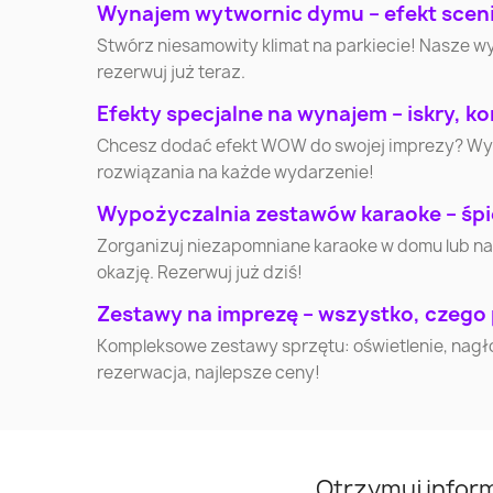
Wynajem wytwornic dymu – efekt scenic
Stwórz niesamowity klimat na parkiecie! Nasze w
Kędzierzyn-Koźle
Starachowice
rezerwuj już teraz.
Efekty specjalne na wynajem – iskry, kon
Chcesz dodać efekt WOW do swojej imprezy? Wynaj
Nysa
Ełk
rozwiązania na każde wydarzenie!
Wypożyczalnia zestawów karaoke – śpi
Nowa Sól
Skierniewice
Zorganizuj niezapomniane karaoke w domu lub na
okazję. Rezerwuj już dziś!
Wałcz
Nowy Targ
Zestawy na imprezę – wszystko, czego
Przeworsk
Gorlice
Kompleksowe zestawy sprzętu: oświetlenie, nagłoś
rezerwacja, najlepsze ceny!
Otwock
Mińsk Mazowiecki
Nowa Huta
Kwidzyn
Otrzymuj infor