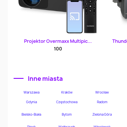
Szybki podgląd

Projektor Overmaxx Multipic...
Thunde
100
Inne miasta