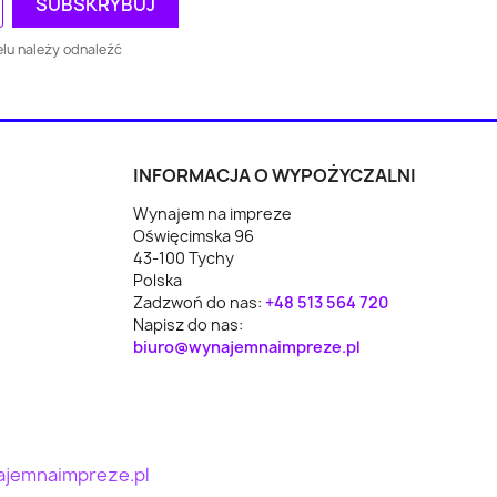
Wodzisław Śląski
Rawa Mazowiecka
lu należy odnaleźć
n
Reda
Lubartów
yce
Koło
Świecie
INFORMACJA O WYPOŻYCZALNI
Wynajem na impreze
z
Polkowice
Mońki
Oświęcimska 96
43-100 Tychy
Nowe Miasto
Polska
da
Ryglice
Zadzwoń do nas:
+48 513 564 720
Lubawskie
Napisz do nas:
biuro@wynajemnaimpreze.pl
Węgorzewo
Włoszczowa
iec
Pieńsk
Zbąszynek
Skarżysko-
jemnaimpreze.pl
wiecki
Barcin