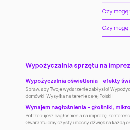
Czy mogę w
Czy mogę w
Warszawa
Kraków
Gdynia
Częstochowa
Wypożyczalnia sprzętu na imprezy
Bielsko-Biała
Bytom
Wypożyczalnia oświetlenia – efekty świ
Spraw, aby Twoje wydarzenie zabłysło! Wypożycz pr
Płock
Wałbrzych
domówki. Wysyłka na terenie całej Polski!
Wynajem nagłośnienia – głośniki, mikr
Jaworzno
Jastrzębie-Zdrój
Potrzebujesz nagłośnienia na imprezę, konferen
Gwarantujemy czysty i mocny dźwięk na każdą o
Ostrołęka
Suwałki