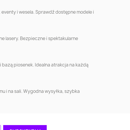
, eventy i wesela. Sprawdź dostępne modele i
o
Sanok
Kutno
Ostrowiec
e lasery. Bezpieczne i spektakularne
ów
Biała Podlaska
Świętokrzyski
yn
Bochnia
Kościan
bazą piosenek. Idealna atrakcja na każdą
ew
Września
Wyszków
e
Augustów
Busko-Zdrój
omu i na sali. Wygodna wysyłka, szybka
kie
ca
Oświęcim
Piekary Śląskie
wo
Racibórz
Chrzanów