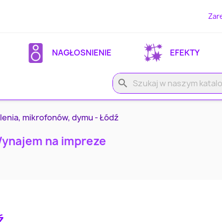
Zare
NAGŁOSNIENIE
EFEKTY
search
lenia, mikrofonów, dymu - Łódź
Wynajem na impreze
ź