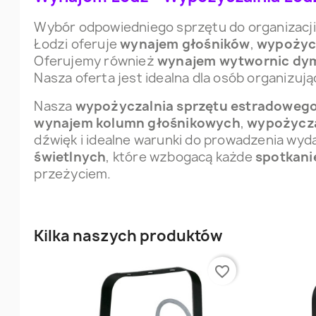
Wybór odpowiedniego sprzętu do organizacji
Łodzi oferuje
wynajem głośników
,
wypożyc
Oferujemy również
wynajem wytwornic dy
Nasza oferta jest idealna dla osób organizuj
Nasza
wypożyczalnia sprzętu estradoweg
wynajem kolumn głośnikowych
,
wypożycza
dźwięk i idealne warunki do prowadzenia wy
świetlnych
, które wzbogacą każde
spotkani
przeżyciem.
Kilka naszych produktów
favorite_border