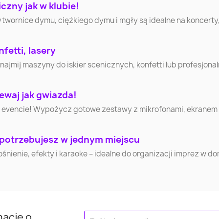
zny jak w klubie!
ytwornice dymu, ciężkiego dymu i mgły są idealne na koncerty
Tomaszów
Piła
Krosn
Mazowiecki
fetti, lasery
mij maszyny do iskier scenicznych, konfetti lub profesjonaln
Chełm
Gniezno
Bełchat
ewaj jak gwiazda!
Mława
Ciechanów
Krotosz
 evencie! Wypożycz gotowe zestawy z mikrofonami, ekranem i 
Lubliniec
Cieszyn
Sochacz
 potrzebujesz w jednym miejscu
Nowy Dwór
Wysoki
Ostróda
nienie, efekty i karaoke – idealne do organizacji imprez w d
Mazowiecki
Mazowiec
Kraśnik
Kłodzko
Brodni
Jarosław
Puławy
Wejhero
mację o