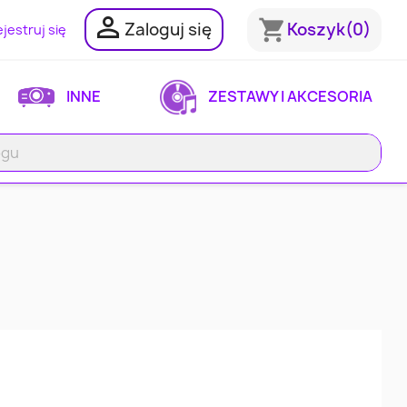

shopping_cart
Zaloguj się
Koszyk
(0)
jestruj się
INNE
ZESTAWY I AKCESORIA