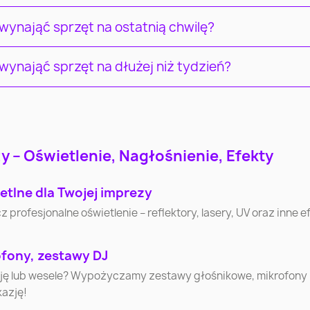
ynająć sprzęt na ostatnią chwilę?
ynająć sprzęt na dłużej niż tydzień?
Wrocław
Poznań
Gdańs
Radom
Sosnowiec
Toruń
 – Oświetlenie, Nagłośnienie, Efekty
Zielona Góra
Rybnik
Ruda Ślą
etlne dla Twojej imprezy
ofesjonalne oświetlenie – reflektory, lasery, UV oraz inne efe
Włocławek
Tarnów
Chorz
ofony, zestawy DJ
Nowy Sącz
Jelenia Góra
Siedlc
cję lub wesele? Wypożyczamy zestawy głośnikowe, mikrofony
kazję!
Łomża
Leszno
Zamoś