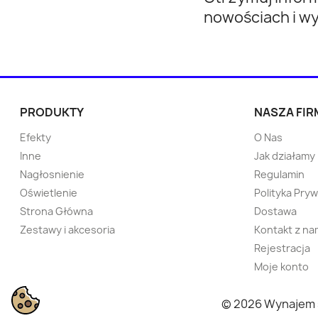
nowościach i w
Kętrzyn
Wieliczka
Tychowo
Pabianice
Sokółka
Strzelce Opolskie
PRODUKTY
NASZA FIR
Efekty
O Nas
Namysłów
Ostrzeszów
Inne
Jak działamy
Nagłosnienie
Regulamin
Bytów
Pisz
Oświetlenie
Polityka Pry
Strona Główna
Dostawa
Sępólno Krajeńskie
Wolbrom
Zestawy i akcesoria
Kontakt z na
Rejestracja
Ryn
Ustroń
Moje konto
© 2026 Wynajem 
Wadowice
Nowa Dęba