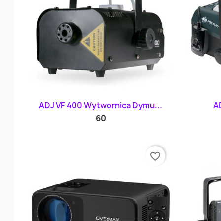
Szybki podgląd

ADJ VF 400 Wytwornica Dymu...
AD
60
favorite_border