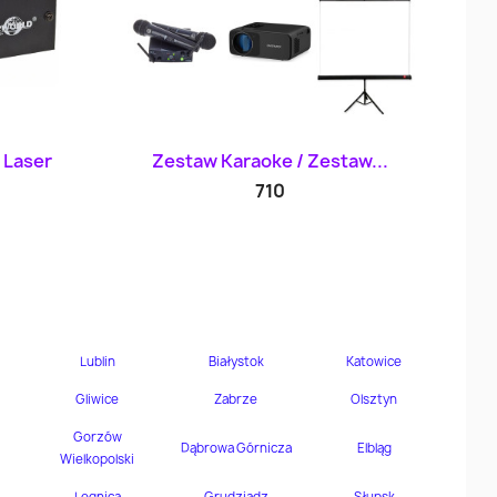
d
Szybki podgląd

 Laser
Zestaw Karaoke / Zestaw...
710