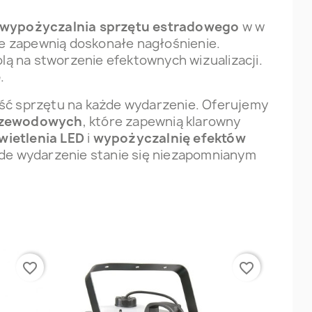
wypożyczalnia sprzętu estradowego
w w
re zapewnią doskonałe nagłośnienie.
olą na stworzenie efektownych wizualizacji.
e
.
ść sprzętu na każde wydarzenie. Oferujemy
rzewodowych
, które zapewnią klarowny
ietlenia LED
i
wypożyczalnię efektów
żde wydarzenie stanie się niezapomnianym
favorite_border
favorite_border