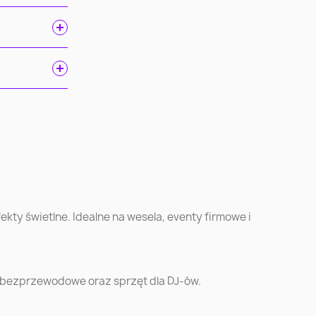
k
Szczecin
Bydgoszcz
Kielce
Rzeszów
ska
Opole
Tychy
kty świetlne. Idealne na wesela, eventy firmowe i
ów
Koszalin
Kalisz
e
Mysłowice
Konin
 bezprzewodowe oraz sprzęt dla DJ-ów.
ć
Żory
Zawiercie