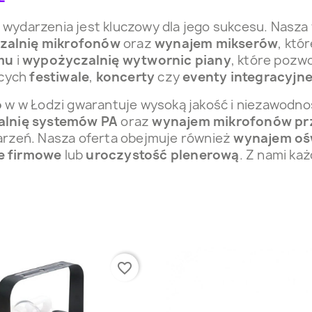
 wydarzenia jest kluczowy dla jego sukcesu. Nasza
zalnię mikrofonów
oraz
wynajem mikserów
, któ
mu
i
wypożyczalnię wytwornic piany
, które pozw
ących
festiwale
,
koncerty
czy
eventy integracyjn
o
w w Łodzi gwarantuje wysoką jakość i niezawodno
lnię systemów PA
oraz
wynajem mikrofonów p
darzeń. Nasza oferta obejmuje również
wynajem ośw
e firmowe
lub
uroczystość plenerową
. Z nami ka
favorite_border