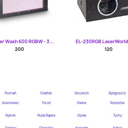
Szybki podgląd
Szybki podglą


r Wash 600 RGBW - 3...
EL-230RGB LaserWorld
200
120