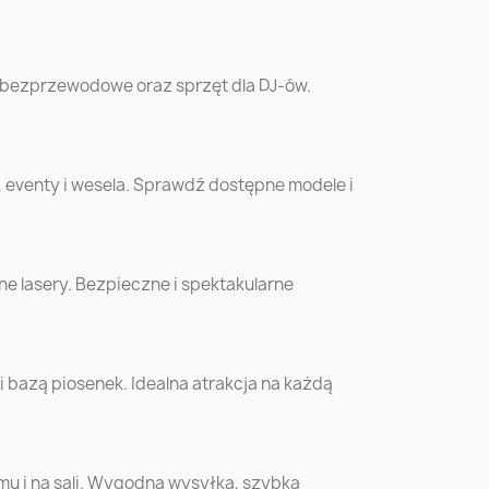
w
Chorzów
Koszalin
 bezprzewodowe oraz sprzęt dla DJ-ów.
óra
Siedlce
Mysłowice
, eventy i wesela. Sprawdź dostępne modele i
o
Zamość
Żory
ów
Krosno
Sanok
cki
e lasery. Bezpieczne i spektakularne
o
Bełchatów
Biała Podlaska
bazą piosenek. Idealna atrakcja na każdą
yn
Bochnia
Kościan
ew
Września
Wyszków
omu i na sali. Wygodna wysyłka, szybka