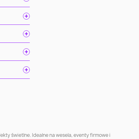
ń
Gdańsk
Szczecin
ec
Toruń
Kielce
kty świetlne. Idealne na wesela, eventy firmowe i
k
Ruda Śląska
Opole