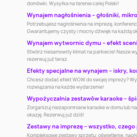
domówki. Wysyłka na terenie całej Polski!
Wynajem nagłośnienia – głośniki, mikr
Elbląg
Płock
Potrzebujesz nagłośnienia na imprezę, konferen
Gwarantujemy czysty i mocny dźwięk na każdą o
Słupsk
Jaworzno
Wynajem wytwornic dymu – efekt scenic
Stwórz niesamowity klimat na parkiecie! Nasze w
Lubin
Ostrołęka
rezerwuj już teraz.
Efekty specjalne na wynajem – iskry, kon
Stalowa Wola
Kędzierzyn-Koźle
Chcesz dodać efekt WOW do swojej imprezy? Wynaj
rozwiązania na każde wydarzenie!
Mikołów
Nysa
Wypożyczalnia zestawów karaoke – śpi
Zorganizuj niezapomniane karaoke w domu lub na
okazję. Rezerwuj już dziś!
Żyrardów
Skierniewice
Zestawy na imprezę – wszystko, czego
Wałcz
Nowy Targ
Kompleksowe zestawy sprzętu: oświetlenie, nagłoś