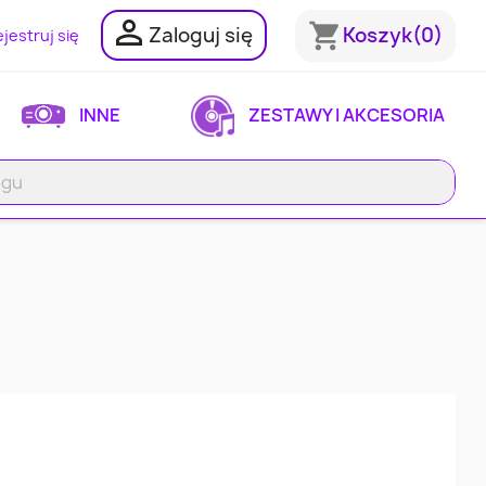

shopping_cart
Zaloguj się
Koszyk
(0)
jestruj się
INNE
ZESTAWY I AKCESORIA