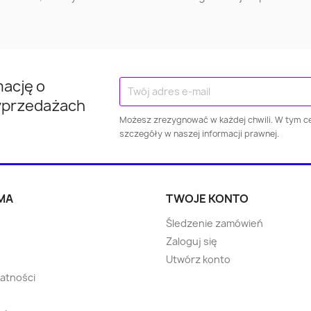
Nowy Dwór
Wysoki
Ostróda
Mazowiecki
Mazowiec
Kraśnik
Kłodzko
Brodni
mację o
yprzedażach
Jarosław
Puławy
Wejhero
Możesz zrezygnować w każdej chwili. W tym ce
szczegóły w naszej informacji prawnej.
Dzierżoniów
Świebodzice
Żagań
Żary
Ropczyce
Wołomi
MA
TWOJE KONTO
Śledzenie zamówień
Choszczno
Błonie
Bartosz
Zaloguj się
Utwórz konto
Strzegom
Skarszewy
Rawic
watności
Oborniki
Warka
Nowa Ru