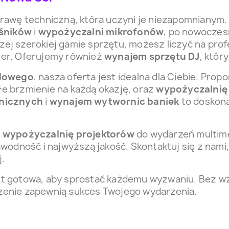
rawę techniczną, która uczyni je niezapomnianym
śników
i
wypożyczalni mikrofonów
, po nowocze
szej szerokiej gamie sprzętu, możesz liczyć na prof
er. Oferujemy również
wynajem sprzętu DJ
, któr
adowego
, nasza oferta jest idealna dla Ciebie. Pro
łe brzmienie na każdą okazję, oraz
wypożyczalnię
enicznych
i
wynajem wytwornic baniek
to doskona
i
wypożyczalnię projektorów
do wydarzeń multimed
wodność i najwyższą jakość. Skontaktuj się z nami
.
t gotowa, aby sprostać każdemu wyzwaniu. Bez wzg
dczenie zapewnią sukces Twojego wydarzenia.