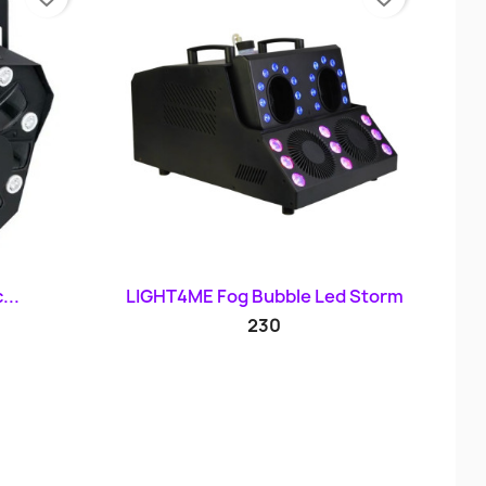
d
Szybki podgląd

...
LIGHT4ME Fog Bubble Led Storm
230