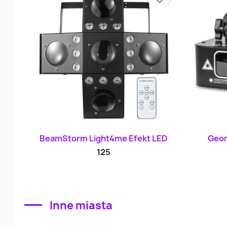
Szybki podgląd

BeamStorm Light4me Efekt LED
Geom
125
Inne miasta