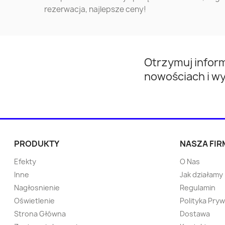
rezerwacja, najlepsze ceny!
Przeworsk
Gorlice
Otwock
Mińsk Mazowiecki
Otrzymuj infor
nowościach i w
Nowa Huta
Kwidzyn
Kętrzyn
Wieliczka
Tychowo
Pabianice
PRODUKTY
NASZA FIR
Efekty
O Nas
Sokółka
Strzelce Opolskie
Inne
Jak działamy
Nagłosnienie
Regulamin
Namysłów
Ostrzeszów
Oświetlenie
Polityka Pry
Strona Główna
Dostawa
Bytów
Pisz