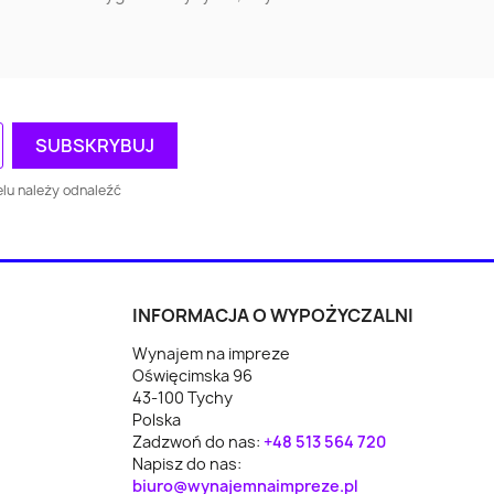
e
Augustów
Busko-Zdrój
kie
ca
Oświęcim
Piekary Śląskie
wo
Racibórz
Chrzanów
lu należy odnaleźć
Wodzisław Śląski
Rawa Mazowiecka
n
Reda
Lubartów
INFORMACJA O WYPOŻYCZALNI
Wynajem na impreze
yce
Koło
Świecie
Oświęcimska 96
43-100 Tychy
z
Polkowice
Mońki
Polska
Zadzwoń do nas:
+48 513 564 720
Napisz do nas:
Nowe Miasto
biuro@wynajemnaimpreze.pl
da
Ryglice