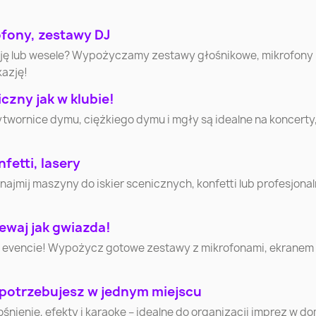
ofony, zestawy DJ
Wałbrzych
Włocławek
Tarnó
cję lub wesele? Wypożyczamy zestawy głośnikowe, mikrofony
kazję!
Jastrzębie-Zdrój
Nowy Sącz
Jelenia G
zny jak w klubie!
ytwornice dymu, ciężkiego dymu i mgły są idealne na koncerty
Suwałki
Łomża
Leszn
Tomasz
fetti, lasery
Starachowice
Piła
Mazowie
mij maszyny do iskier scenicznych, konfetti lub profesjonaln
Ełk
Chełm
Gniezn
ewaj jak gwiazda!
 evencie! Wypożycz gotowe zestawy z mikrofonami, ekranem i 
Mława
Ciechanów
Krotosz
 potrzebujesz w jednym miejscu
Lubliniec
Cieszyn
Sochacz
nienie, efekty i karaoke – idealne do organizacji imprez w d