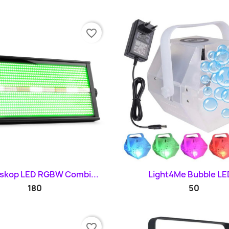
favorite_border
Szybki podgląd
Szybki podglą


skop LED RGBW Combi...
Light4Me Bubble LED
180
50
favorite_border