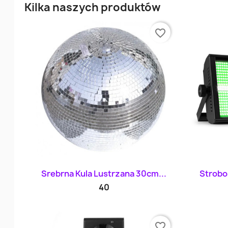
Kilka naszych produktów
favorite_border
Szybki podgląd

Srebrna Kula Lustrzana 30cm...
Strobo
40
favorite_border