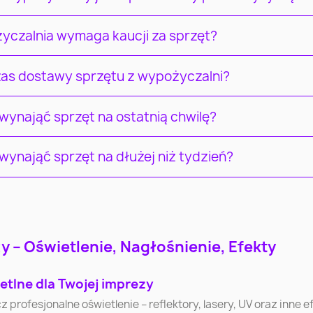
yczalnia wymaga kaucji za sprzęt?
czas dostawy sprzętu z wypożyczalni?
ynająć sprzęt na ostatnią chwilę?
ynająć sprzęt na dłużej niż tydzień?
Łódź
Wrocław
Pozna
 – Oświetlenie, Nagłośnienie, Efekty
Częstochowa
Radom
Sosnowi
etlne dla Twojej imprezy
ofesjonalne oświetlenie – reflektory, lasery, UV oraz inne efe
Bytom
Zielona Góra
Rybni