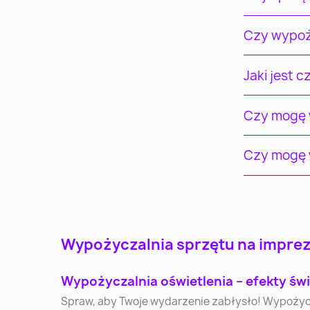
Czy wypoż
Jaki jest 
Czy mogę w
Czy mogę w
Warszawa
Kraków
Wypożyczalnia sprzętu na imprezy
Katowice
Gdynia
Wypożyczalnia oświetlenia – efekty świ
Spraw, aby Twoje wydarzenie zabłysło! Wypożycz pr
Olsztyn
Bielsko-Biała