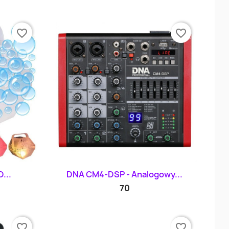
favorite_border
favorite_border
d
Szybki podgląd

...
DNA CM4-DSP - Analogowy...
70
favorite_border
favorite_border