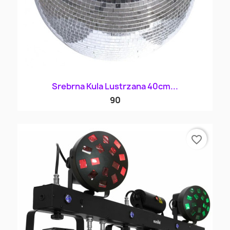
Srebrna Kula Lustrzana 40cm...
90
favorite_border