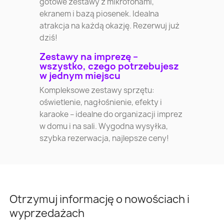
gotowe zestawy z mikrofonami,
ekranem i bazą piosenek. Idealna
atrakcja na każdą okazję. Rezerwuj już
dziś!
Zestawy na imprezę –
wszystko, czego potrzebujesz
w jednym miejscu
Kompleksowe zestawy sprzętu:
oświetlenie, nagłośnienie, efekty i
karaoke – idealne do organizacji imprez
w domu i na sali. Wygodna wysyłka,
szybka rezerwacja, najlepsze ceny!
Otrzymuj informację o nowościach i
wyprzedażach
Warszawa
Kraków
Łódź
Wroc