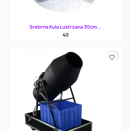
Srebrna Kula Lustrzana 30cm...
40
favorite_border