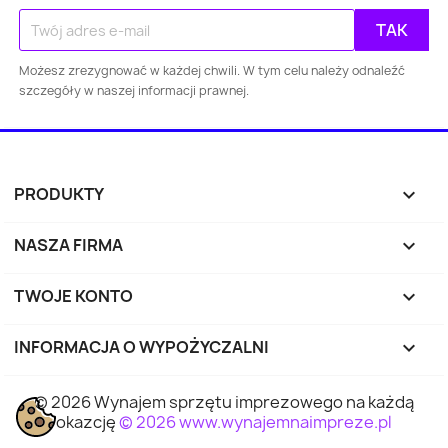
Gdańsk
Szczecin
Bydgoszcz
Lubl
Możesz zrezygnować w każdej chwili. W tym celu należy odnaleźć
Katowice
Gdynia
Częstochowa
szczegóły w naszej informacji prawnej.
Sosnowiec
Toruń
Kielce
Rzes
Bielsko-
PRODUKTY

Zabrze
Olsztyn
Byt
Biała
NASZA FIRMA

Rybnik
Ruda Śląska
Opole
Tyc
TWOJE KONTO

Dąbrowa
INFORMACJA O WYPOŻYCZALNI
keyboard_arrow_down
Elbląg
Płock
Wałbr
Górnicza
© 2026 Wynajem sprzętu imprezowego na każdą
Tarnów
Chorzów
Koszalin
Kali
okazcję
© 2026 www.wynajemnaimpreze.pl