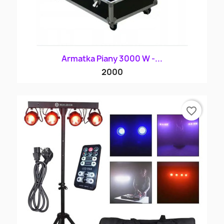
Armatka Piany 3000 W -...
2000
favorite_border