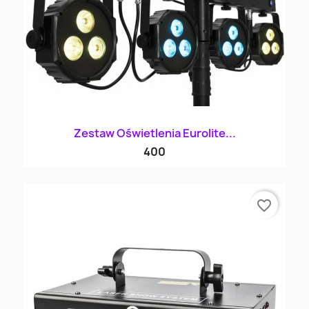
Zestaw Oświetlenia Eurolite...
400
favorite_border