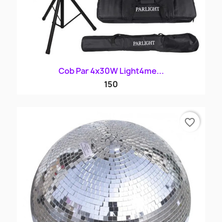
Cob Par 4x30W Light4me...
150
favorite_border