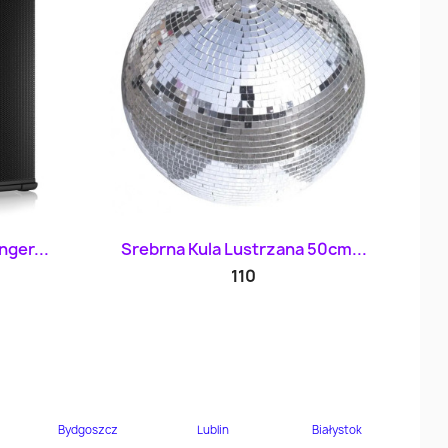
d
Szybki podgląd

nger...
Srebrna Kula Lustrzana 50cm...
110