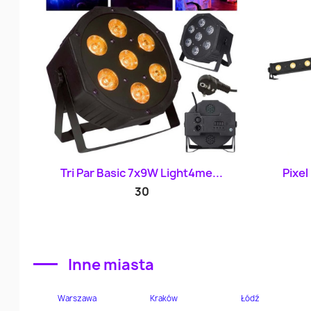
Szybki podgląd

Tri Par Basic 7x9W Light4me...
Pixel
30
Inne miasta