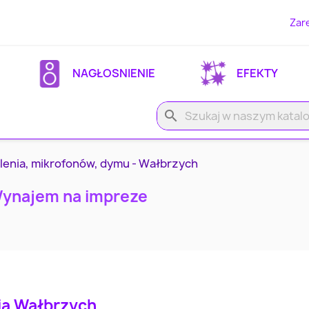
Zare
NAGŁOSNIENIE
EFEKTY
search
lenia, mikrofonów, dymu - Wałbrzych
Wynajem na impreze
ia Wałbrzych