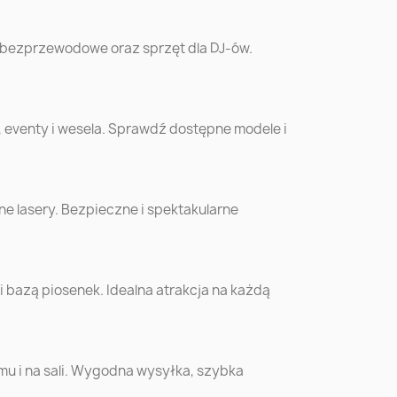
ów
Koszalin
Kalisz
 bezprzewodowe oraz sprzęt dla DJ-ów.
e
Mysłowice
Konin
, eventy i wesela. Sprawdź dostępne modele i
ć
Żory
Zawiercie
o
Sanok
Kutno
e lasery. Bezpieczne i spektakularne
Ostrowiec
ów
Biała Podlaska
Świętokrzyski
bazą piosenek. Idealna atrakcja na każdą
yn
Bochnia
Kościan
ew
Września
Wyszków
omu i na sali. Wygodna wysyłka, szybka
e