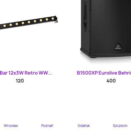
Szybki podgląd
Szybki podglą


 Bar 12x3W Retro WW...
B1500XP Eurolive Behri
120
400