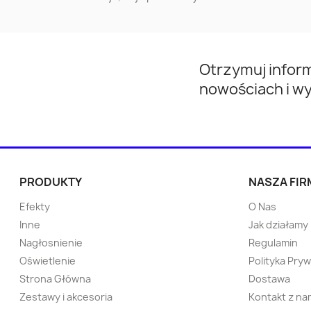
Przeworsk
Gorlice
Otwock
Mińsk Mazowiecki
Otrzymuj infor
Nowa Huta
Kwidzyn
nowościach i w
Kętrzyn
Wieliczka
Tychowo
Pabianice
PRODUKTY
NASZA FIR
Sokółka
Strzelce Opolskie
Efekty
O Nas
Inne
Jak działamy
Namysłów
Ostrzeszów
Nagłosnienie
Regulamin
Oświetlenie
Polityka Pry
Strona Główna
Dostawa
Bytów
Pisz
Zestawy i akcesoria
Kontakt z na