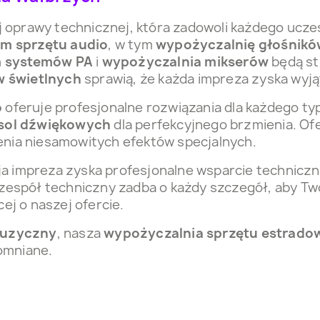
 oprawy technicznej, która zadowoli każdego ucze
m sprzętu audio
, w tym
wypożyczalnię głośnik
 systemów PA
i
wypożyczalnia mikserów
będą st
 świetlnych
sprawią, że każda impreza zyska wyją
o
oferuje profesjonalne rozwiązania dla każdego t
sol dźwiękowych
dla perfekcyjnego brzmienia. O
nia niesamowitych efektów specjalnych.
ja impreza zyska profesjonalne wsparcie techniczn
z zespół techniczny zadba o każdy szczegół, aby T
ej o naszej ofercie.
muzyczny
, nasza
wypożyczalnia sprzętu estrad
omniane.