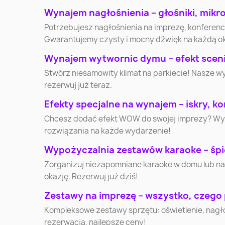
Elbląg
Płock
Wynajem nagłośnienia – głośniki, mikr
Potrzebujesz nagłośnienia na imprezę, konferen
Gwarantujemy czysty i mocny dźwięk na każdą o
Jaworzno
Jastrzębie-Zdrój
Wynajem wytwornic dymu – efekt scenic
Stwórz niesamowity klimat na parkiecie! Nasze w
Ostrołęka
Suwałki
rezerwuj już teraz.
Efekty specjalne na wynajem – iskry, kon
Kędzierzyn-Koźle
Starachowice
Chcesz dodać efekt WOW do swojej imprezy? Wynaj
rozwiązania na każde wydarzenie!
Nysa
Ełk
Wypożyczalnia zestawów karaoke – śpi
Zorganizuj niezapomniane karaoke w domu lub na
Nowa Sól
Skierniewice
okazję. Rezerwuj już dziś!
Zestawy na imprezę – wszystko, czego
Wałcz
Nowy Targ
Kompleksowe zestawy sprzętu: oświetlenie, nagłoś
rezerwacja, najlepsze ceny!