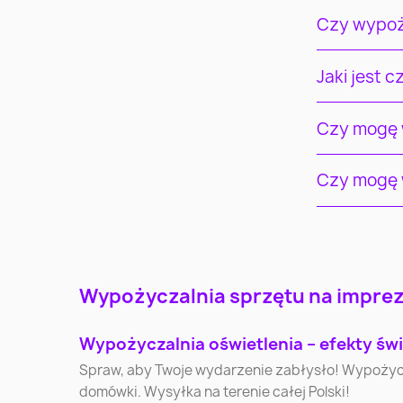
Czy wypoż
Jaki jest 
Czy mogę w
Czy mogę w
Warszawa
Kraków
Wypożyczalnia sprzętu na imprezy
Katowice
Gdynia
Wypożyczalnia oświetlenia – efekty świ
Olsztyn
Bielsko-Biała
Spraw, aby Twoje wydarzenie zabłysło! Wypożycz pr
domówki. Wysyłka na terenie całej Polski!