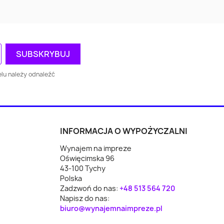
Augustów
Busko-Zdrój
kie
ca
Oświęcim
Piekary Śląskie
wo
Racibórz
Chrzanów
lu należy odnaleźć
Wodzisław Śląski
Rawa Mazowiecka
n
Reda
Lubartów
INFORMACJA O WYPOŻYCZALNI
Wynajem na impreze
yce
Koło
Świecie
Oświęcimska 96
43-100 Tychy
z
Polkowice
Mońki
Polska
Zadzwoń do nas:
+48 513 564 720
Nowe Miasto
Napisz do nas:
da
Ryglice
biuro@wynajemnaimpreze.pl
Lubawskie