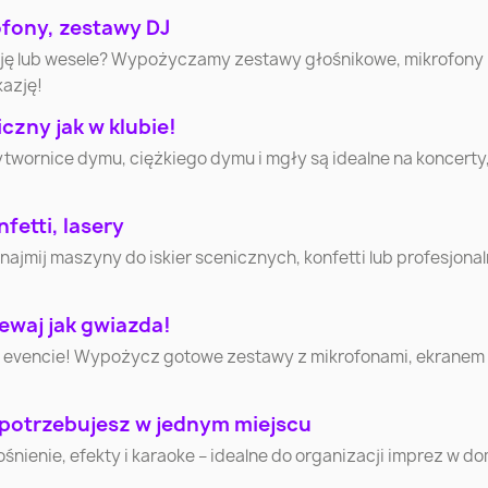
Włocławek
Tarnów
Chorz
ofony, zestawy DJ
cję lub wesele? Wypożyczamy zestawy głośnikowe, mikrofony
kazję!
Nowy Sącz
Jelenia Góra
Siedlc
zny jak w klubie!
ytwornice dymu, ciężkiego dymu i mgły są idealne na koncerty
Łomża
Leszno
Zamoś
Tomaszów
fetti, lasery
Piła
Krosn
Mazowiecki
mij maszyny do iskier scenicznych, konfetti lub profesjonaln
Chełm
Gniezno
Bełchat
ewaj jak gwiazda!
 evencie! Wypożycz gotowe zestawy z mikrofonami, ekranem i 
Mława
Ciechanów
Krotosz
 potrzebujesz w jednym miejscu
Lubliniec
Cieszyn
Sochacz
nienie, efekty i karaoke – idealne do organizacji imprez w d
Nowy Dwór
Wysoki