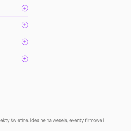
ń
Gdańsk
Szczecin
ec
Toruń
Kielce
k
Ruda Śląska
Opole
kty świetlne. Idealne na wesela, eventy firmowe i