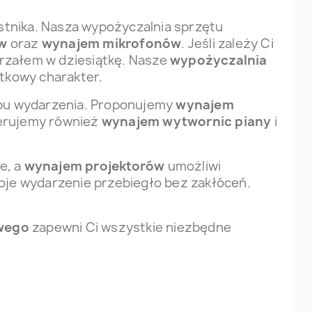
stnika. Nasza wypożyczalnia sprzętu
ów
oraz
wynajem mikrofonów
. Jeśli zależy Ci
rzałem w dziesiątkę. Nasze
wypożyczalnia
tkowy charakter.
ypu wydarzenia. Proponujemy
wynajem
ferujemy również
wynajem wytwornic piany
i
e, a
wynajem projektorów
umożliwi
woje wydarzenie przebiegło bez zakłóceń.
owego
zapewni Ci wszystkie niezbędne