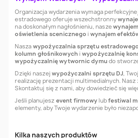
Organizacja wydarzenia wymaga perfekcyjnej
estradowego oferuje wszechstronny
wynaje
na doskonałym nagłośnieniu, nasze
wynajem
oświetlenia scenicznego
i
wynajem efektów
Nasza
wypożyczalnia sprzętu estradoweg
kolumn głośnikowych
i
wypożyczalnię kon
wypożyczalnię wytwornic dymu
do stworze
Dzięki naszej
wypożyczalni sprzętu DJ
, Two
realizację prezentacji multimedialnych. Nas
Skontaktuj się z nami, aby dowiedzieć się więc
Jeśli planujesz
event firmowy
lub
festiwal 
elementy, aby Twoje wydarzenie było niezap
Kilka naszych produktów