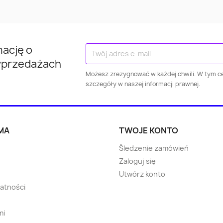
Ostróda
Mazowiecki
Mazowiec
Kraśnik
Kłodzko
Brodni
mację o
Jarosław
Puławy
Wejhero
yprzedażach
Możesz zrezygnować w każdej chwili. W tym ce
szczegóły w naszej informacji prawnej.
Dzierżoniów
Świebodzice
Żagań
Żary
Ropczyce
Wołomi
MA
TWOJE KONTO
Choszczno
Błonie
Bartosz
Śledzenie zamówień
Zaloguj się
Strzegom
Skarszewy
Rawic
Utwórz konto
watności
Oborniki
Warka
Nowa Ru
mi