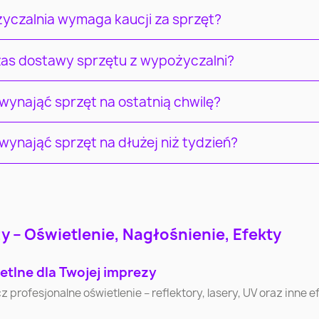
yczalnia wymaga kaucji za sprzęt?
czas dostawy sprzętu z wypożyczalni?
ynająć sprzęt na ostatnią chwilę?
ynająć sprzęt na dłużej niż tydzień?
Łódź
Wrocław
Pozna
 – Oświetlenie, Nagłośnienie, Efekty
Częstochowa
Radom
Sosnowi
etlne dla Twojej imprezy
Bytom
Zielona Góra
Rybni
ofesjonalne oświetlenie – reflektory, lasery, UV oraz inne efe