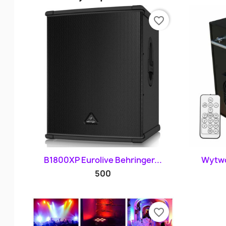
favorite_border
Szybki podgląd

B1800XP Eurolive Behringer...
Wytwor
500
favorite_border