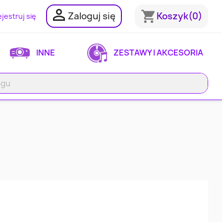

shopping_cart
Zaloguj się
Koszyk
(0)
jestruj się
INNE
ZESTAWY I AKCESORIA