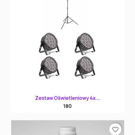
Zestaw Oświetleniowy 4x...
180
favorite_border