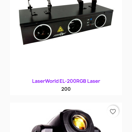
LaserWorld EL-200RGB Laser
200
favorite_border