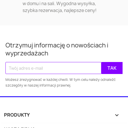
w domu i na sali. Wygodna wysyłka,
szybka rezerwacja, najlepsze ceny!
Otrzymuj informację o nowościach i
wyprzedażach
Możesz zrezygnować w każdej chwili. W tym celu należy odnaleźć
Warszawa
Kraków
Łódź
Wroc
szczegóły w naszej informacji prawnej.
Gdańsk
Szczecin
Bydgoszcz
Lubl
Katowice
Gdynia
Częstochowa
PRODUKTY

Sosnowiec
Toruń
Kielce
Rzes