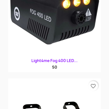
Light4me Fog 400 LED...
50
favorite_border