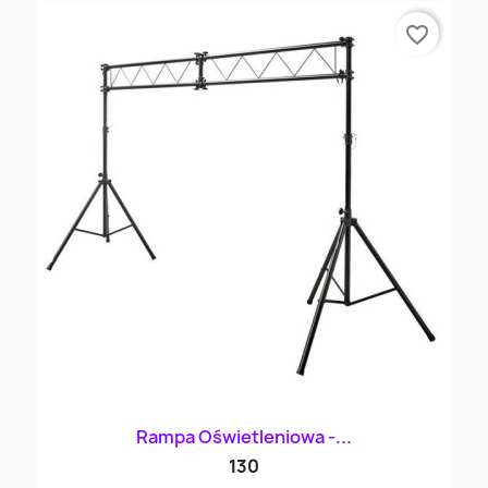
favorite_border
Rampa Oświetleniowa -...
130