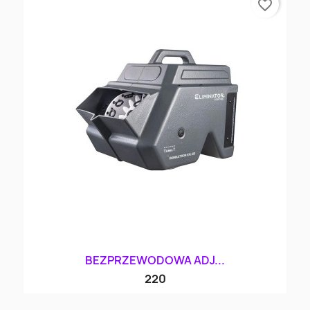
favorite_border
BEZPRZEWODOWA ADJ...
220