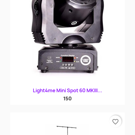
Light4me Mini Spot 60 MKIII...
150
favorite_border