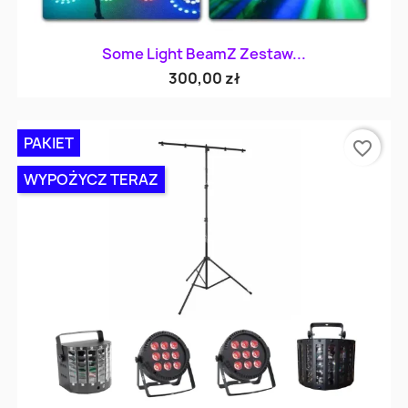
Some Light BeamZ Zestaw...
300,00 zł
PAKIET
favorite_border
WYPOŻYCZ TERAZ