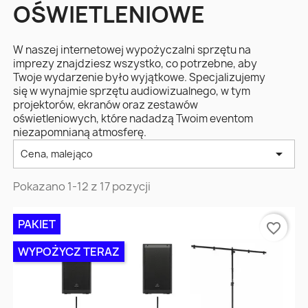
OŚWIETLENIOWE
W naszej internetowej wypożyczalni sprzętu na
imprezy znajdziesz wszystko, co potrzebne, aby
Twoje wydarzenie było wyjątkowe. Specjalizujemy
się w wynajmie sprzętu audiowizualnego, w tym
projektorów, ekranów oraz zestawów
oświetleniowych, które nadadzą Twoim eventom
niezapomnianą atmosferę.

Cena, malejąco
Pokazano 1-12 z 17 pozycji
PAKIET
favorite_border
WYPOŻYCZ TERAZ