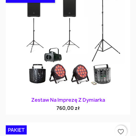
Zestaw Na Imprezę Z Dymiarka
760,00 zł
PAKIET
favorite_border