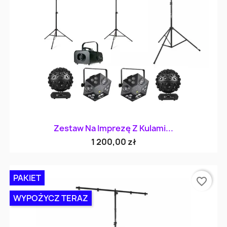
Zestaw Na Imprezę Z Kulami...
1 200,00 zł
PAKIET
favorite_border
WYPOŻYCZ TERAZ