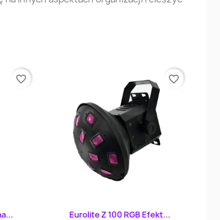
favorite_border
favorite_border
d
Szybki podgląd

a...
Eurolite Z 100 RGB Efekt...