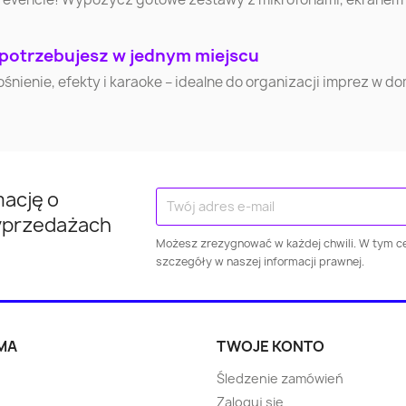
Ełk
Chełm
Gniezn
 potrzebujesz w jednym miejscu
Skierniewice
Mława
Ciechan
nienie, efekty i karaoke – idealne do organizacji imprez w d
Nowy Targ
Lubliniec
Cieszy
Nowy Dw
Gorlice
Ostróda
Mazowie
mację o
yprzedażach
Mińsk Mazowiecki
Kraśnik
Kłodzk
Możesz zrezygnować w każdej chwili. W tym ce
szczegóły w naszej informacji prawnej.
Kwidzyn
Jarosław
Puław
Wieliczka
Dzierżoniów
Świebodz
MA
TWOJE KONTO
Śledzenie zamówień
Pabianice
Żary
Ropczy
Zaloguj się