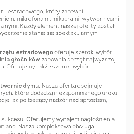
ętu estradowego, który zapewni
iem, mikrofonami, mikserami, wytwornicami
alnymi. Każdy element naszej oferty został
wydarzenie stanie się spektakularnym
przętu estradowego
oferuje szeroki wybór
nia głośników
zapewnia sprzęt najwyższej
ach. Oferujemy także szeroki wybór
ytwornic dymu
. Nasza oferta obejmuje
lnych, które dodadzą niezapomnianego uroku
cję, aż po bieżący nadzór nad sprzętem,
o sukcesu. Oferujemy wynajem nagłośnienia,
omniane. Nasza kompleksowa obsługa
 na innych aspektach organizacji i cieszyć