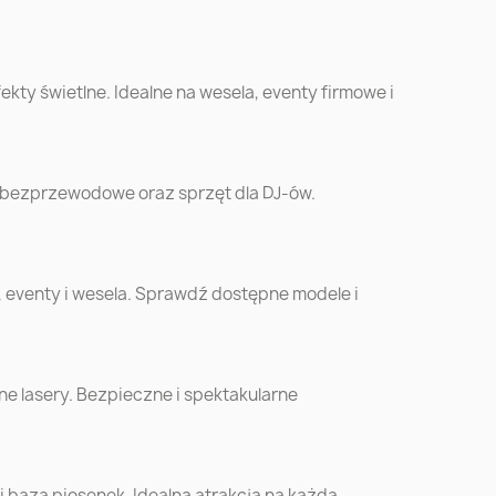
ń
Gdańsk
Szczecin
ec
Toruń
Kielce
kty świetlne. Idealne na wesela, eventy firmowe i
k
Ruda Śląska
Opole
 bezprzewodowe oraz sprzęt dla DJ-ów.
w
Chorzów
Koszalin
óra
Siedlce
Mysłowice
, eventy i wesela. Sprawdź dostępne modele i
o
Zamość
Żory
e lasery. Bezpieczne i spektakularne
ów
Krosno
Sanok
cki
bazą piosenek. Idealna atrakcja na każdą