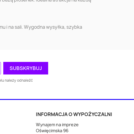
o
Bełchatów
Biała Podlaska
ów
Krotoszyn
Bochnia
omu i na sali. Wygodna wysyłka, szybka
n
Sochaczew
Września
ór
Wysokie
Augustów
cki
Mazowieckie
o
Brodnica
Oświęcim
lu należy odnaleźć
y
Wejherowo
Racibórz
ice
Żagań
Wodzisław Śląski
INFORMACJA O WYPOŻYCZALNI
Wynajem na impreze
ce
Wołomin
Reda
Oświęcimska 96