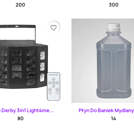
200
300
favorite_border
Szybki podgląd
Szybki podglą


 Derby 3in1 Light4me...
Płyn Do Baniek Mydlanyc
80
14