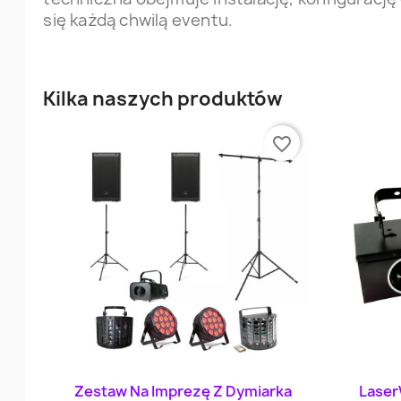
się każdą chwilą eventu.
Kilka naszych produktów
favorite_border
Szybki podgląd

Zestaw Na Imprezę Z Dymiarka
Laser