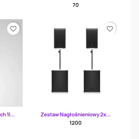
70
favorite_border
favorite_border
d
Szybki podgląd

h 1l...
Zestaw Nagłośnieniowy 2x...
1200