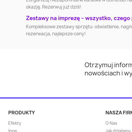
Mikołów
Nysa
okazję. Rezerwuj już dziś!
Zestawy na imprezę – wszystko, czego
Żyrardów
Nowa Sól
Kompleksowe zestawy sprzętu: oświetlenie, nagłoś
rezerwacja, najlepsze ceny!
Lubań
Wałcz
Turek
Przeworsk
Otrzymuj infor
nowościach i w
Opoczno
Otwock
Knurów
Nowa Huta
Lębork
Kętrzyn
PRODUKTY
NASZA FIR
Efekty
O Nas
Ostrów Mazowiecka
Tychowo
Inne
Jak działamy