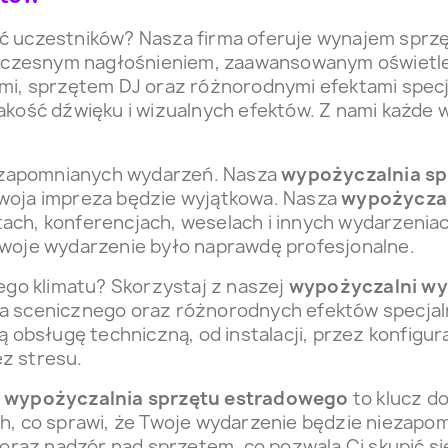
ć uczestników? Nasza firma oferuje wynajem sprz
czesnym nagłośnieniem, zaawansowanym oświetlen
mi, sprzętem DJ oraz różnorodnymi efektami specj
akość dźwięku i wizualnych efektów. Z nami każde 
niezapomnianych wydarzeń. Nasza
wypożyczalnia s
woja impreza będzie wyjątkowa. Nasza
wypożyczal
ertach, konferencjach, weselach i innych wydarzeni
Twoje wydarzenie było naprawdę profesjonalne.
o klimatu? Skorzystaj z naszej
wypożyczalni w
ia scenicznego oraz różnorodnych efektów specja
sługę techniczną, od instalacji, przez konfigura
z stresu.
a
wypożyczalnia sprzętu estradowego
to klucz d
ch, co sprawi, że Twoje wydarzenie będzie niezap
 oraz nadzór nad sprzętem, co pozwala Ci skupić się