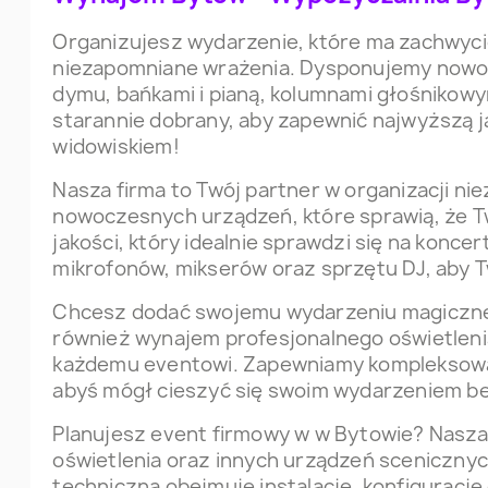
Organizujesz wydarzenie, które ma zachwyci
niezapomniane wrażenia. Dysponujemy nowo
dymu, bańkami i pianą, kolumnami głośnikowy
starannie dobrany, aby zapewnić najwyższą j
widowiskiem!
Nasza firma to Twój partner w organizacji 
nowoczesnych urządzeń, które sprawią, że T
jakości, który idealnie sprawdzi się na konc
mikrofonów, mikserów oraz sprzętu DJ, aby 
Chcesz dodać swojemu wydarzeniu magiczneg
również wynajem profesjonalnego oświetlen
każdemu eventowi. Zapewniamy kompleksową ob
abyś mógł cieszyć się swoim wydarzeniem be
Planujesz event firmowy w w Bytowie? Nasz
oświetlenia oraz innych urządzeń sceniczny
techniczna obejmuje instalację, konfigurację