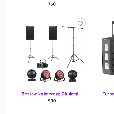
760
favorite_border
Szybki podgląd

Zestaw Na Imprezę Z Kulami...
Turbo
900