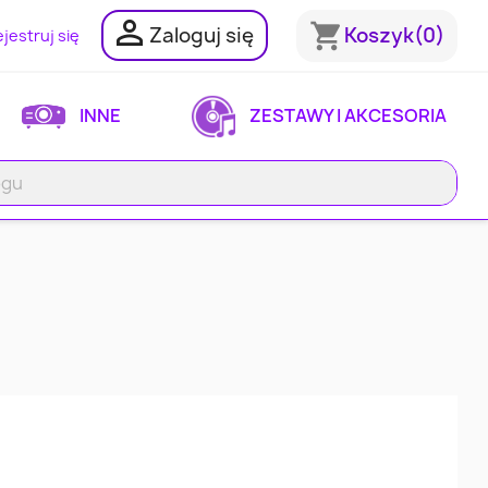

shopping_cart
Zaloguj się
Koszyk
(0)
jestruj się
INNE
ZESTAWY I AKCESORIA