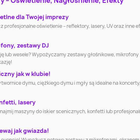
 – Oświetlenie, Nagłośnienie, Efekty
Łódź
Wrocław
Pozna
etlne dla Twojej imprezy
Częstochowa
Radom
Sosnowi
ofesjonalne oświetlenie – reflektory, lasery, UV oraz inne efe
Bytom
Zielona Góra
Rybni
ofony, zestawy DJ
cję lub wesele? Wypożyczamy zestawy głośnikowe, mikrofony
Wałbrzych
Włocławek
Tarnó
kazję!
zny jak w klubie!
Jastrzębie-Zdrój
Nowy Sącz
Jelenia G
ytwornice dymu, ciężkiego dymu i mgły są idealne na koncerty
Suwałki
Łomża
Leszn
fetti, lasery
mij maszyny do iskier scenicznych, konfetti lub profesjonaln
Tomasz
Starachowice
Piła
Mazowie
ewaj jak gwiazda!
 evencie! Wypożycz gotowe zestawy z mikrofonami, ekranem i 