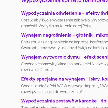
Wypożyczalnia sprzętu na imprezy
Warszawa
Kraków
Wypożyczalnia oświetlenia – efekty świ
Katowice
Gdynia
Spraw, aby Twoje wydarzenie zabłysło! Wypożycz pr
domówki. Wysyłka na terenie całej Polski!
Olsztyn
Bielsko-Biała
Wynajem nagłośnienia – głośniki, mikr
Potrzebujesz nagłośnienia na imprezę, konferen
Elbląg
Płock
Gwarantujemy czysty i mocny dźwięk na każdą o
Wynajem wytwornic dymu – efekt scenic
Słupsk
Jaworzno
Stwórz niesamowity klimat na parkiecie! Nasze w
rezerwuj już teraz.
Lubin
Ostrołęka
Efekty specjalne na wynajem – iskry, kon
Chcesz dodać efekt WOW do swojej imprezy? Wynaj
Stalowa Wola
Kędzierzyn-Koźle
rozwiązania na każde wydarzenie!
Wypożyczalnia zestawów karaoke – śpi
Zorganizuj niezapomniane karaoke w domu lub na