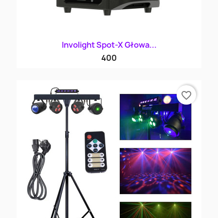
Involight Spot-X Głowa...
400
favorite_border