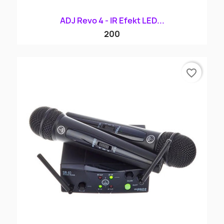
ADJ Revo 4 - IR Efekt LED...
200
favorite_border