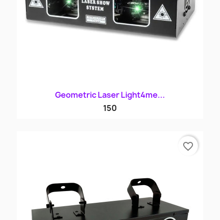
Geometric Laser Light4me...
150
favorite_border