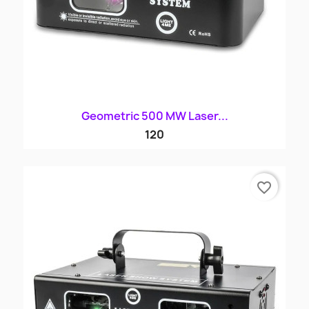
Geometric 500 MW Laser...
120
favorite_border