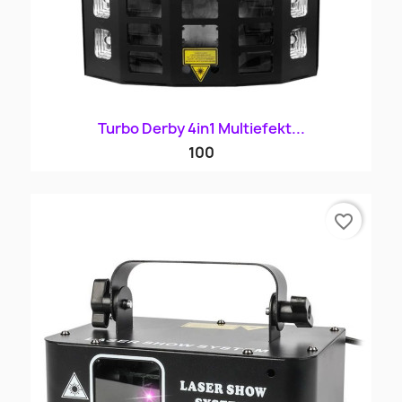
Turbo Derby 4in1 Multiefekt...
100
favorite_border