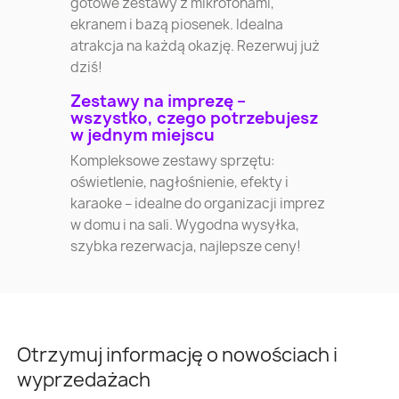
gotowe zestawy z mikrofonami,
ekranem i bazą piosenek. Idealna
atrakcja na każdą okazję. Rezerwuj już
dziś!
Zestawy na imprezę –
wszystko, czego potrzebujesz
w jednym miejscu
Kompleksowe zestawy sprzętu:
oświetlenie, nagłośnienie, efekty i
karaoke – idealne do organizacji imprez
w domu i na sali. Wygodna wysyłka,
szybka rezerwacja, najlepsze ceny!
Otrzymuj informację o nowościach i
wyprzedażach
Warszawa
Kraków
Łódź
Wroc