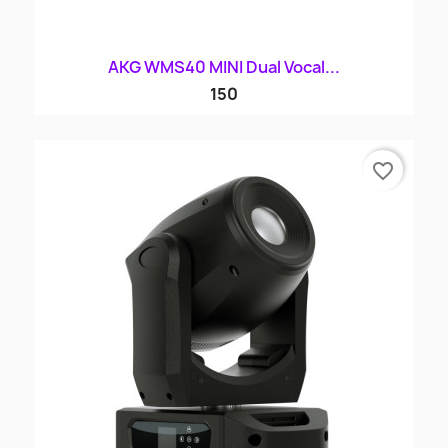
AKG WMS40 MINI Dual Vocal...
150
favorite_border