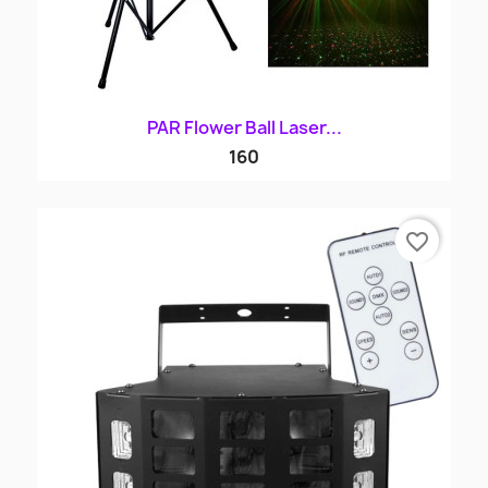
PAR Flower Ball Laser...
160
favorite_border