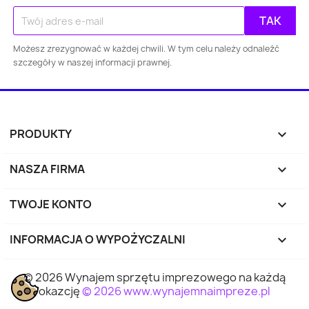
Gdańsk
Szczecin
Bydgoszcz
Lubl
Możesz zrezygnować w każdej chwili. W tym celu należy odnaleźć
Katowice
Gdynia
Częstochowa
szczegóły w naszej informacji prawnej.
Sosnowiec
Toruń
Kielce
Rzes
Bielsko-
PRODUKTY

Zabrze
Olsztyn
Byt
Biała
NASZA FIRMA

Rybnik
Ruda Śląska
Opole
Tyc
TWOJE KONTO

Dąbrowa
INFORMACJA O WYPOŻYCZALNI
keyboard_arrow_down
Elbląg
Płock
Wałbr
Górnicza
© 2026 Wynajem sprzętu imprezowego na każdą
Tarnów
Chorzów
Koszalin
Kali
okazcję
© 2026 www.wynajemnaimpreze.pl