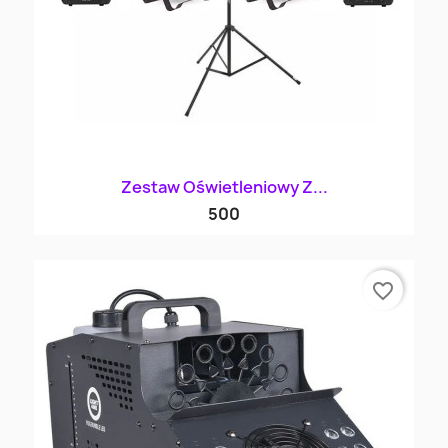
Zestaw Oświetleniowy Z...
500
favorite_border