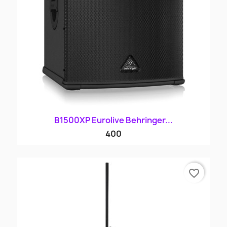
B1500XP Eurolive Behringer...
400
favorite_border