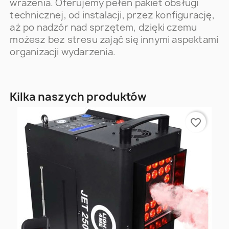
wrażenia. Oferujemy pełen pakiet obsługi
technicznej, od instalacji, przez konfigurację,
aż po nadzór nad sprzętem, dzięki czemu
możesz bez stresu zająć się innymi aspektami
organizacji wydarzenia.
Kilka naszych produktów
favorite_border