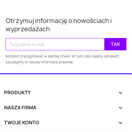
Otrzymuj informację o nowościach i
wyprzedażach
Warszawa
Kraków
Łódź
Wroc
Możesz zrezygnować w każdej chwili. W tym celu należy odnaleźć
szczegóły w naszej informacji prawnej.
Gdańsk
Szczecin
Bydgoszcz
Lubl
Katowice
Gdynia
Częstochowa
Sosnowiec
Toruń
Kielce
Rzes
PRODUKTY

Bielsko-
NASZA FIRMA

Zabrze
Olsztyn
Byt
Biała
TWOJE KONTO
