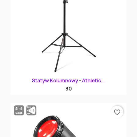
Statyw Kolumnowy - Athletic...
30
favorite_border