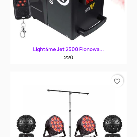
Light4me Jet 2500 Pionowa...
220
favorite_border