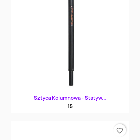
Sztyca Kolumnowa - Statyw...
15
favorite_border