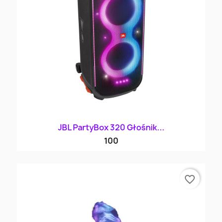
JBL PartyBox 320 Głośnik...
100
favorite_border