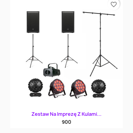
favorite_border
Zestaw Na Imprezę Z Kulami...
900