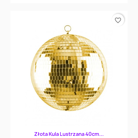
favorite_border
Złota Kula Lustrzana 40cm...