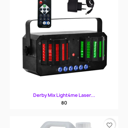
Derby Mix Light4me Laser...
80
favorite_border