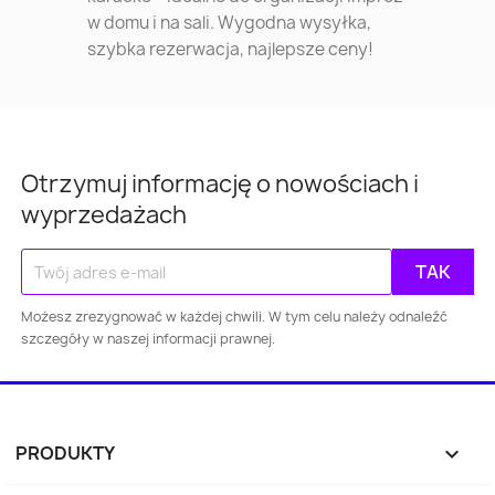
w domu i na sali. Wygodna wysyłka,
szybka rezerwacja, najlepsze ceny!
Otrzymuj informację o nowościach i
wyprzedażach
Możesz zrezygnować w każdej chwili. W tym celu należy odnaleźć
Warszawa
Kraków
Łódź
Wroc
szczegóły w naszej informacji prawnej.
Gdańsk
Szczecin
Bydgoszcz
Lubl
Katowice
Gdynia
Częstochowa
PRODUKTY
