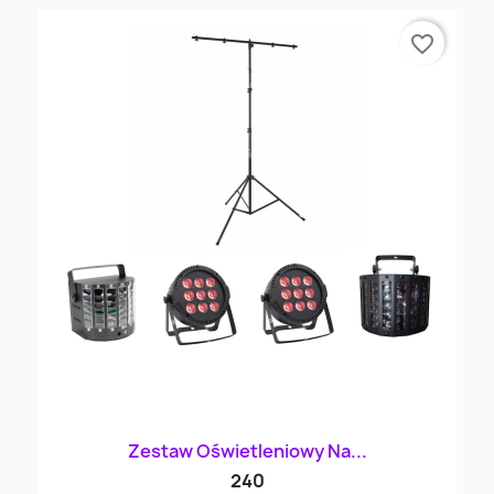
favorite_border
Zestaw Oświetleniowy Na...
240