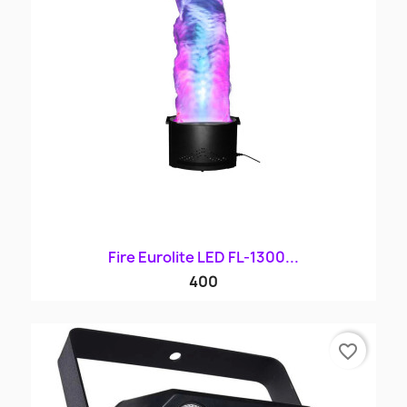
Fire Eurolite LED FL-1300...
400
favorite_border