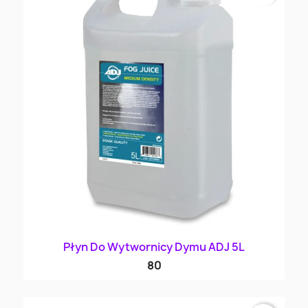
Płyn Do Wytwornicy Dymu ADJ 5L
80