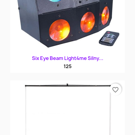
Six Eye Beam Light4me Silny...
125
favorite_border