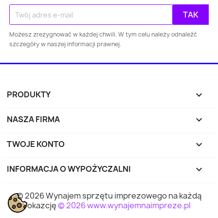
Gdańsk
Szczecin
Bydgoszcz
Lubl
Możesz zrezygnować w każdej chwili. W tym celu należy odnaleźć
Katowice
Gdynia
Częstochowa
szczegóły w naszej informacji prawnej.
Sosnowiec
Toruń
Kielce
Rzes
Bielsko-
PRODUKTY

Zabrze
Olsztyn
Byt
Biała
NASZA FIRMA

Rybnik
Ruda Śląska
Opole
Tyc
TWOJE KONTO

Dąbrowa
INFORMACJA O WYPOŻYCZALNI
keyboard_arrow_down
Elbląg
Płock
Wałbr
Górnicza
© 2026 Wynajem sprzętu imprezowego na każdą
Tarnów
Chorzów
Koszalin
Kali
okazcję
© 2026 www.wynajemnaimpreze.pl