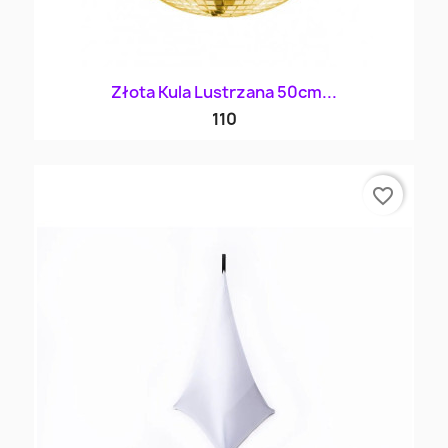
Złota Kula Lustrzana 50cm...
110
favorite_border