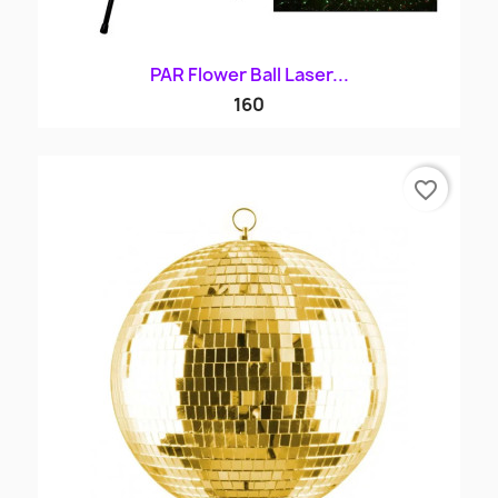
PAR Flower Ball Laser...
160
favorite_border