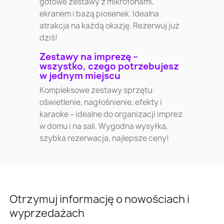
gotowe zestawy z mikrofonami,
ekranem i bazą piosenek. Idealna
atrakcja na każdą okazję. Rezerwuj już
dziś!
Zestawy na imprezę –
wszystko, czego potrzebujesz
w jednym miejscu
Kompleksowe zestawy sprzętu:
oświetlenie, nagłośnienie, efekty i
karaoke – idealne do organizacji imprez
w domu i na sali. Wygodna wysyłka,
szybka rezerwacja, najlepsze ceny!
Otrzymuj informację o nowościach i
wyprzedażach
Warszawa
Kraków
Łódź
Wroc