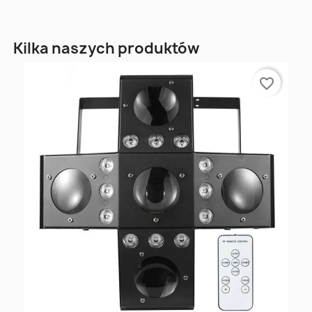
Kilka naszych produktów
favorite_border