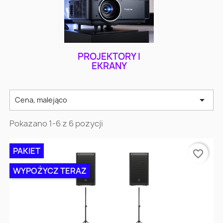
PROJEKTORY I
EKRANY

Cena, malejąco
Pokazano 1-6 z 6 pozycji
PAKIET
favorite_border
WYPOŻYCZ TERAZ