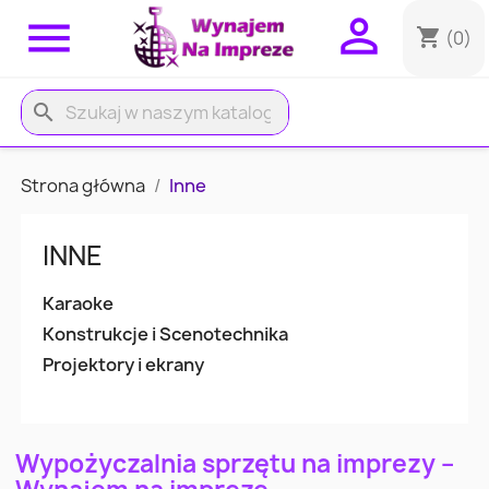


shopping_cart
(0)
search
Strona główna
Inne
INNE
Karaoke
Konstrukcje i Scenotechnika
Projektory i ekrany
Wypożyczalnia sprzętu na imprezy –