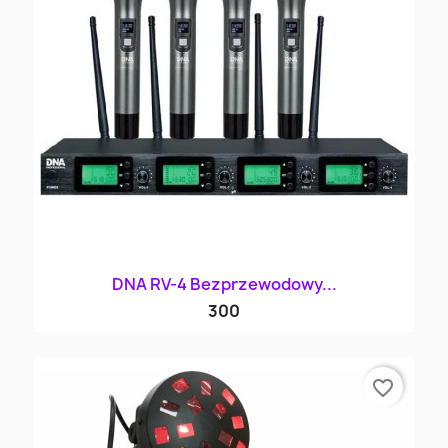
DNA RV-4 Bezprzewodowy...
300
favorite_border