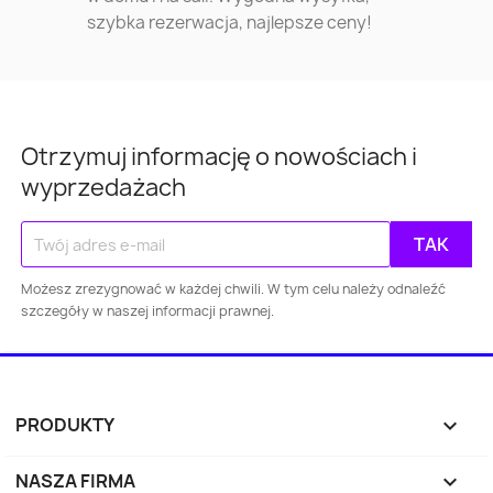
szybka rezerwacja, najlepsze ceny!
Otrzymuj informację o nowościach i
wyprzedażach
Możesz zrezygnować w każdej chwili. W tym celu należy odnaleźć
Warszawa
Kraków
Łódź
Wroc
szczegóły w naszej informacji prawnej.
Gdańsk
Szczecin
Bydgoszcz
Lubl
Katowice
Gdynia
Częstochowa
PRODUKTY

Sosnowiec
Toruń
Kielce
Rzes
NASZA FIRMA
