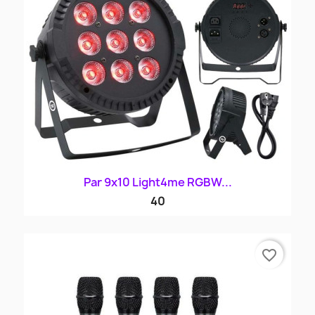
Par 9x10 Light4me RGBW...
40
favorite_border