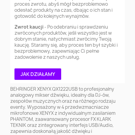
proces zwrotu, abyś mógł bezproblemowo
odesłać produkty na czas, dbając o ich stan i
gotowość do kolejnych wynajmów.
Zwrot kaucji
- Po odebraniu i sprawdzeniu
zwróconych produktów, jeśli wszystko jest w
dobrym stanie, natychmiast zwrócimy Twoją
kaucję. Staramy się, aby proces ten był szybki i
bezproblemowy, zapewniając Ci pełne
zadowolenie z naszych usług.
JAK DZIAŁAMY
BEHRINGER XENYX QX1222USB to profesjonalny
analogowy mikser dźwięku, idealny dla DJ-ów,
zespołów muzycznych oraz na różnego rodzaju
eventy. Wyposażony w 4 przedwzmacniacze
mikrofonowe XENYX z indywidualnym zasilaniem
PHANTOM, zaawansowany procesor FX KLARK
TEKNIK oraz zintegrowany interfejs USB/Audio,
zapewnia doskonałą jakość dźwięku i