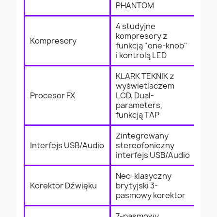
PHANTOM
4 studyjne
kompresory z
Kompresory
funkcją "one-knob"
i kontrolą LED
KLARK TEKNIK z
wyświetlaczem
Procesor FX
LCD, Dual-
parameters,
funkcją TAP
Zintegrowany
Interfejs USB/Audio
stereofoniczny
interfejs USB/Audio
Neo-klasyczny
Korektor Dźwięku
brytyjski 3-
pasmowy korektor
7-pasmowy