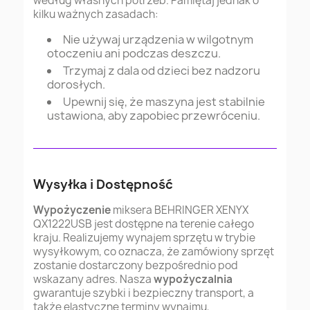
według własnych potrzeb. Pamiętaj jednak o
kilku ważnych zasadach:
Nie używaj urządzenia w wilgotnym
otoczeniu ani podczas deszczu.
Trzymaj z dala od dzieci bez nadzoru
dorosłych.
Upewnij się, że maszyna jest stabilnie
ustawiona, aby zapobiec przewróceniu.
Wysyłka i Dostępność
Wypożyczenie
miksera BEHRINGER XENYX
QX1222USB jest dostępne na terenie całego
kraju. Realizujemy wynajem sprzętu w trybie
wysyłkowym, co oznacza, że zamówiony sprzęt
zostanie dostarczony bezpośrednio pod
wskazany adres. Nasza
wypożyczalnia
gwarantuje szybki i bezpieczny transport, a
także elastyczne terminy wynajmu,