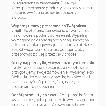
uwzględniona w zamówieniu ). Kaucja
zabezpiecza nasze produkty na czas wynajmu i
zostanie zwrócona po ich bezpiecznym
zwrocie.
Wypełnij umowę przesłaną na Twój adres
email
- Po złożeniu zamówienia otrzymasz od
nas umowę na podany adres email. Wypełnij
wymagane pola i odeślij podpisaną umowę na
adres email
biuro@wynajemnaimpreze.pl
. Nasz
zespół wsparcia klienta jest dostępny, aby
przeprowadzić Cię przez cały proces.
Otrzymaj przesyłkę w wyznaczonym terminie
- Gdy Twoja umowa zostanie zaakceptowana,
przygotujemy Twoje zamówienie i wyślemy je do
Ciebie. Kurier dostarczy paczkę bezpiecznie i
na czas, abyś mógł cieszyć się naszymi
produktami bez opóźnień.
Odeślij produkty na czas
- 2 dni przed końcem
wynajmu przygotuj produkty do zwrotu zgodnie
z naszymi instrukcjami. Zapewniamy łatwy