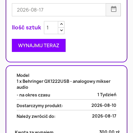
Zwiększ ilość
Zmniejsz ilość
WYNAJMIJ TERAZ
Model
1 x Behringer QX1222USB - analogowy mikser
audio
1 Tydzień
- na okres czasu
2026-08-10
Dostarczymy produkt:
2026-08-17
Należy zwrócić do:
300,00 zł
Kwota za wynajem