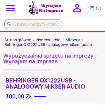


shopping_cart
(0)
search
Strona główna
Nagłosnienie
Miksery
Behringer QX1222USB - analogowy mikser audio
Wypożyczalnia sprzętu na imprezy –
Wynajem na impreze
BEHRINGER QX1222USB -
ANALOGOWY MIKSER AUDIO
300,00 ZŁ