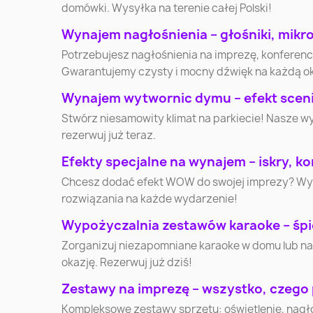
domówki. Wysyłka na terenie całej Polski!
Wynajem nagłośnienia – głośniki, mikr
Płock
Wałbrzych
Potrzebujesz nagłośnienia na imprezę, konferen
Gwarantujemy czysty i mocny dźwięk na każdą o
Jaworzno
Jastrzębie-Zdrój
Wynajem wytwornic dymu – efekt scenic
Stwórz niesamowity klimat na parkiecie! Nasze w
Ostrołęka
Suwałki
rezerwuj już teraz.
Efekty specjalne na wynajem – iskry, kon
Kędzierzyn-Koźle
Starachowice
Chcesz dodać efekt WOW do swojej imprezy? Wynaj
rozwiązania na każde wydarzenie!
Nysa
Ełk
Wypożyczalnia zestawów karaoke – śpi
Zorganizuj niezapomniane karaoke w domu lub na
okazję. Rezerwuj już dziś!
Nowa Sól
Skierniewice
Zestawy na imprezę – wszystko, czego
Wałcz
Nowy Targ
Kompleksowe zestawy sprzętu: oświetlenie, nagłoś