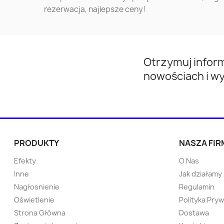
rezerwacja, najlepsze ceny!
Przeworsk
Gorlice
Otwock
Mińsk Mazowiecki
Otrzymuj infor
nowościach i w
Nowa Huta
Kwidzyn
Kętrzyn
Wieliczka
Tychowo
Pabianice
PRODUKTY
NASZA FIR
Efekty
O Nas
Sokółka
Strzelce Opolskie
Inne
Jak działamy
Nagłosnienie
Regulamin
Namysłów
Ostrzeszów
Oświetlenie
Polityka Pry
Strona Główna
Dostawa
Bytów
Pisz