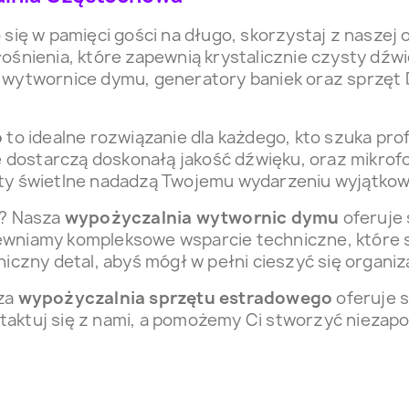
 się w pamięci gości na długo, skorzystaj z nasze
ienia, które zapewnią krystalicznie czysty dźwię
 wytwornice dymu, generatory baniek oraz sprzęt 
o
to idealne rozwiązanie dla każdego, kto szuka pr
e dostarczą doskonałą jakość dźwięku, oraz mikrofo
kty świetlne nadadzą Twojemu wydarzeniu wyjątkowy
? Nasza
wypożyczalnia wytwornic dymu
oferuje 
ewniamy kompleksowe wsparcie techniczne, które s
iczny detal, abyś mógł w pełni cieszyć się organiz
sza
wypożyczalnia sprzętu estradowego
oferuje s
taktuj się z nami, a pomożemy Ci stworzyć niezap