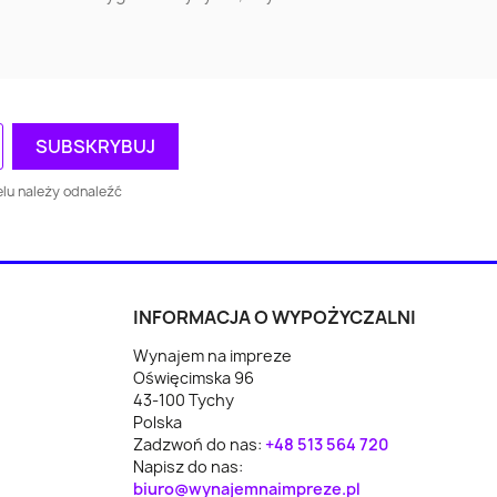
e
Augustów
Busko-Zdrój
kie
ca
Oświęcim
Piekary Śląskie
wo
Racibórz
Chrzanów
lu należy odnaleźć
Wodzisław Śląski
Rawa Mazowiecka
n
Reda
Lubartów
INFORMACJA O WYPOŻYCZALNI
Wynajem na impreze
yce
Koło
Świecie
Oświęcimska 96
43-100 Tychy
z
Polkowice
Mońki
Polska
Zadzwoń do nas:
+48 513 564 720
Napisz do nas:
Nowe Miasto
biuro@wynajemnaimpreze.pl
da
Ryglice