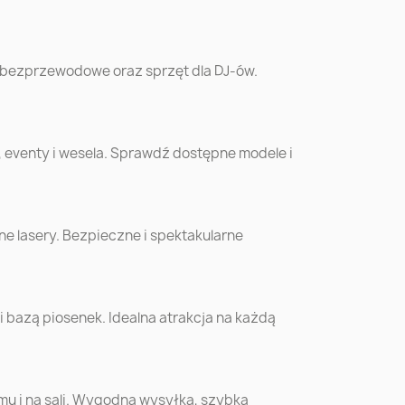
ów
Koszalin
Kalisz
 bezprzewodowe oraz sprzęt dla DJ-ów.
e
Mysłowice
Konin
, eventy i wesela. Sprawdź dostępne modele i
ć
Żory
Zawiercie
o
Sanok
Kutno
e lasery. Bezpieczne i spektakularne
Ostrowiec
ów
Biała Podlaska
Świętokrzyski
bazą piosenek. Idealna atrakcja na każdą
yn
Bochnia
Kościan
ew
Września
Wyszków
omu i na sali. Wygodna wysyłka, szybka