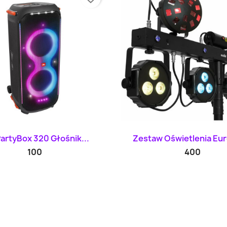
Szybki podgląd
Szybki podglą


PartyBox 320 Głośnik...
Zestaw Oświetlenia Euro
100
400