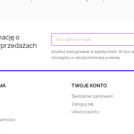
Nowy Dwór
Wysoki
Ostróda
Mazowiecki
Mazowiec
Kraśnik
Kłodzko
Brodni
mację o
yprzedażach
Jarosław
Puławy
Wejhero
Możesz zrezygnować w każdej chwili. W tym ce
szczegóły w naszej informacji prawnej.
Dzierżoniów
Świebodzice
Żagań
Żary
Ropczyce
Wołomi
MA
TWOJE KONTO
Śledzenie zamówień
Choszczno
Błonie
Bartosz
Zaloguj się
Utwórz konto
Strzegom
Skarszewy
Rawic
watności
Oborniki
Warka
Nowa Ru