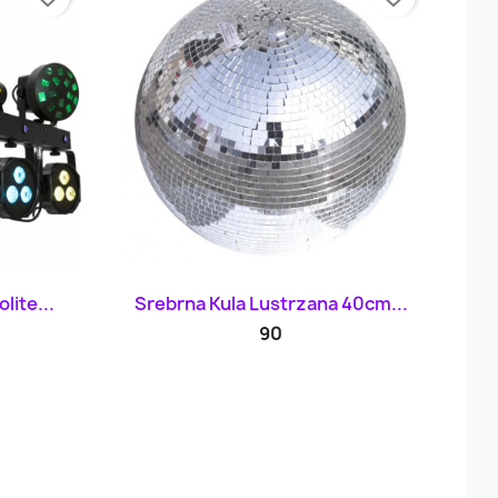
d
Szybki podgląd

lite...
Srebrna Kula Lustrzana 40cm...
90