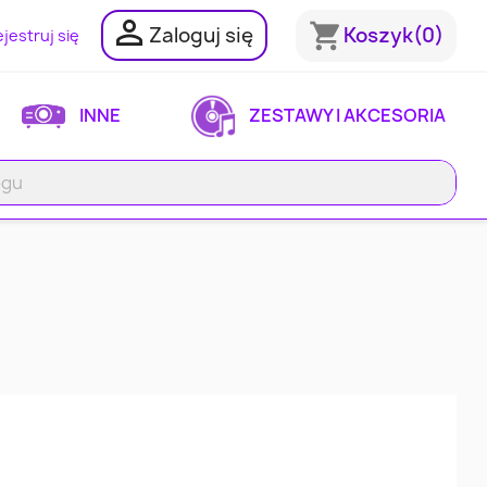

shopping_cart
Zaloguj się
Koszyk
(0)
jestruj się
INNE
ZESTAWY I AKCESORIA