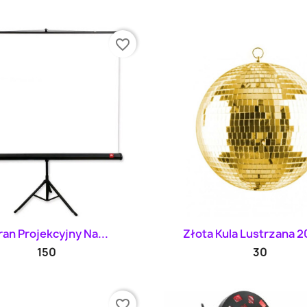
favorite_border
Szybki podgląd
Szybki podglą


ran Projekcyjny Na...
Złota Kula Lustrzana 2
150
30
favorite_border