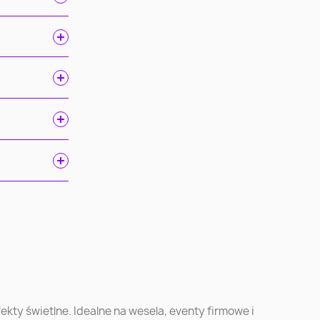
ń
Gdańsk
Szczecin
Kielce
Rzeszów
kty świetlne. Idealne na wesela, eventy firmowe i
ska
Opole
Tychy