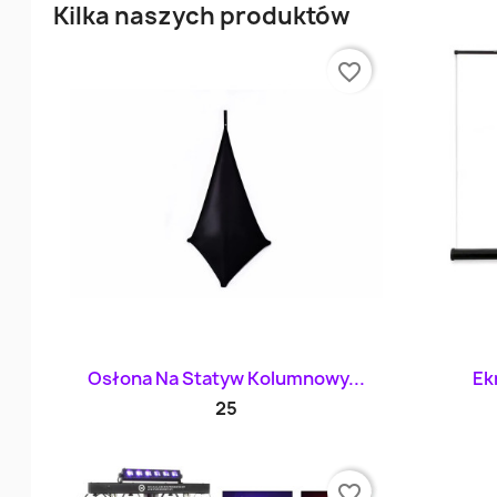
Kilka naszych produktów
favorite_border
Szybki podgląd

Osłona Na Statyw Kolumnowy...
Ek
25
favorite_border