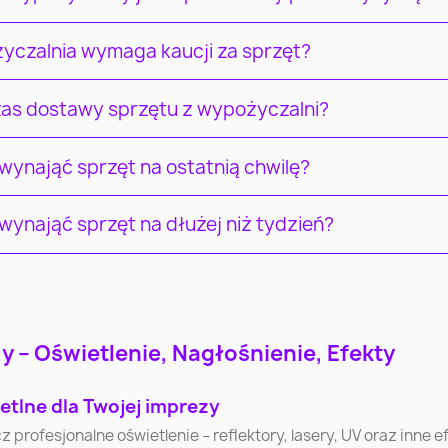
yczalnia wymaga kaucji za sprzęt?
czas dostawy sprzętu z wypożyczalni?
ynająć sprzęt na ostatnią chwilę?
ynająć sprzęt na dłużej niż tydzień?
Łódź
Wrocław
Pozna
 – Oświetlenie, Nagłośnienie, Efekty
Radom
Sosnowiec
Toruń
etlne dla Twojej imprezy
ofesjonalne oświetlenie – reflektory, lasery, UV oraz inne efe
Zielona Góra
Rybnik
Ruda Ślą