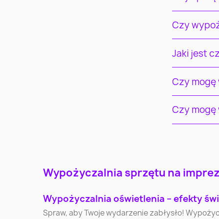
Czy wypoż
Jaki jest 
Czy mogę w
Czy mogę w
Warszawa
Kraków
Wypożyczalnia sprzętu na imprezy
Katowice
Gdynia
Wypożyczalnia oświetlenia – efekty świ
Spraw, aby Twoje wydarzenie zabłysło! Wypożycz pr
Bielsko-Biała
Bytom