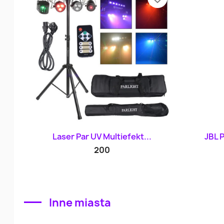
Szybki podgląd

Laser Par UV Multiefekt...
JBL 
200
Inne miasta