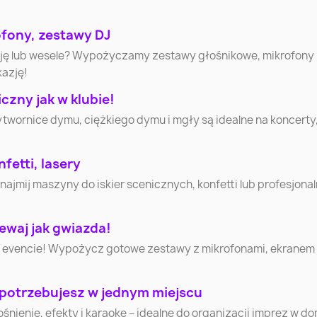
ofony, zestawy DJ
Włocławek
Tarnów
Chorz
cję lub wesele? Wypożyczamy zestawy głośnikowe, mikrofony
kazję!
Nowy Sącz
Jelenia Góra
Siedlc
zny jak w klubie!
ytwornice dymu, ciężkiego dymu i mgły są idealne na koncerty
Łomża
Leszno
Zamoś
Tomaszów
fetti, lasery
Piła
Krosn
Mazowiecki
mij maszyny do iskier scenicznych, konfetti lub profesjonaln
Chełm
Gniezno
Bełchat
ewaj jak gwiazda!
 evencie! Wypożycz gotowe zestawy z mikrofonami, ekranem i 
Mława
Ciechanów
Krotosz
 potrzebujesz w jednym miejscu
Lubliniec
Cieszyn
Sochacz
nienie, efekty i karaoke – idealne do organizacji imprez w d