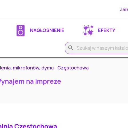
Zare
NAGŁOSNIENIE
EFEKTY
search
tlenia, mikrofonów, dymu - Częstochowa
Wynajem na impreze
lnia Częstochowa