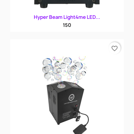
Hyper Beam Light4me LED...
150
favorite_border