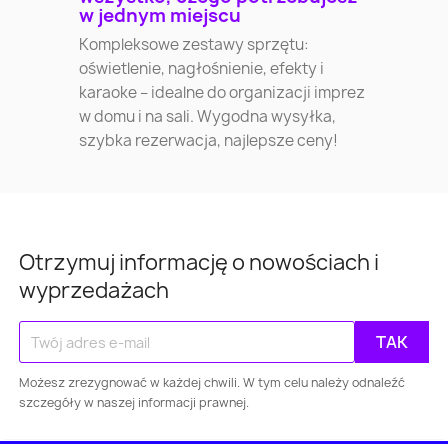
w jednym miejscu
Kompleksowe zestawy sprzętu:
oświetlenie, nagłośnienie, efekty i
karaoke – idealne do organizacji imprez
w domu i na sali. Wygodna wysyłka,
szybka rezerwacja, najlepsze ceny!
Otrzymuj informację o nowościach i
wyprzedażach
Możesz zrezygnować w każdej chwili. W tym celu należy odnaleźć
szczegóły w naszej informacji prawnej.
Warszawa
Kraków
Łódź
Wroc