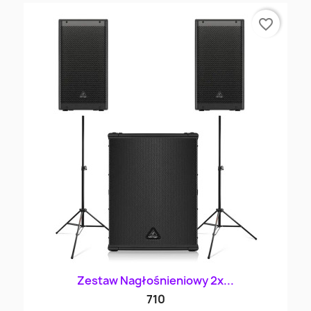
favorite_border
Zestaw Nagłośnieniowy 2x...
710