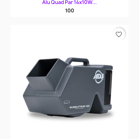
Alu Quad Par 14x10W...
100
favorite_border