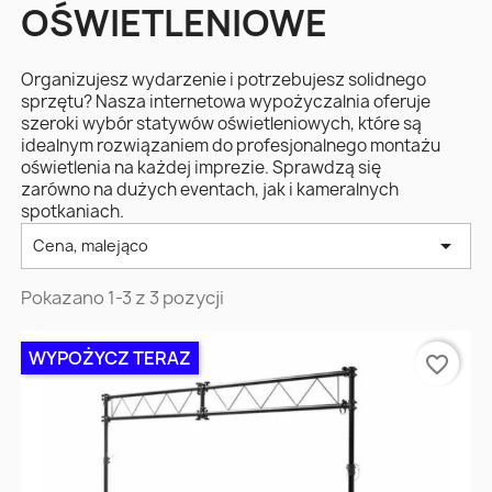
OŚWIETLENIOWE
Organizujesz wydarzenie i potrzebujesz solidnego
sprzętu? Nasza internetowa wypożyczalnia oferuje
szeroki wybór statywów oświetleniowych, które są
idealnym rozwiązaniem do profesjonalnego montażu
oświetlenia na każdej imprezie. Sprawdzą się
zarówno na dużych eventach, jak i kameralnych
spotkaniach.

Cena, malejąco
Pokazano 1-3 z 3 pozycji
WYPOŻYCZ TERAZ
favorite_border