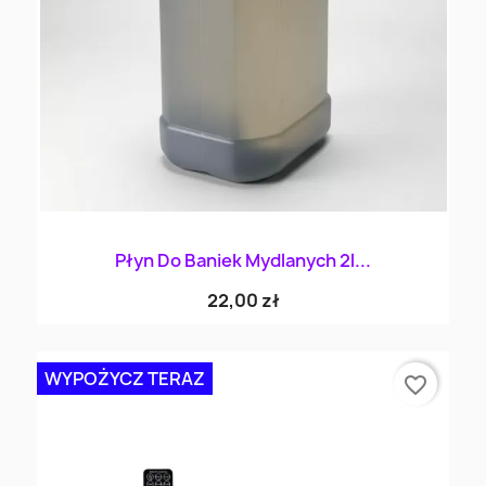
Płyn Do Baniek Mydlanych 2l...
22,00 zł
WYPOŻYCZ TERAZ
favorite_border