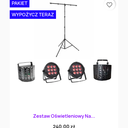
PAKIET
favorite_border
WYPOŻYCZ TERAZ
Zestaw Oświetleniowy Na...
240,00 zł