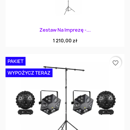
Zestaw Na Imprezę -...
1 210,00 zł
PAKIET
favorite_border
WYPOŻYCZ TERAZ