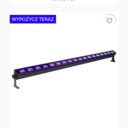
WYPOŻYCZ TERAZ
favorite_border