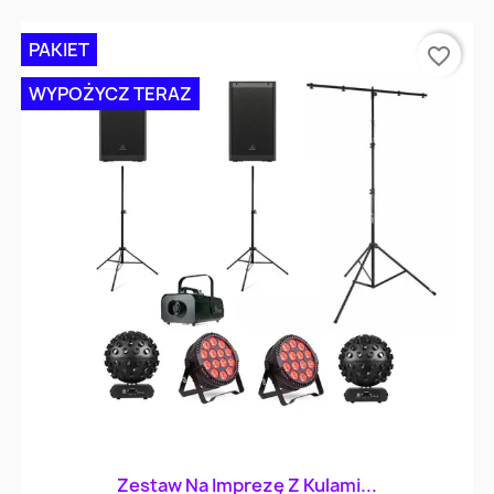
PAKIET
favorite_border
WYPOŻYCZ TERAZ
Zestaw Na Imprezę Z Kulami...