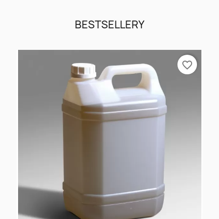
BESTSELLERY
favorite_border