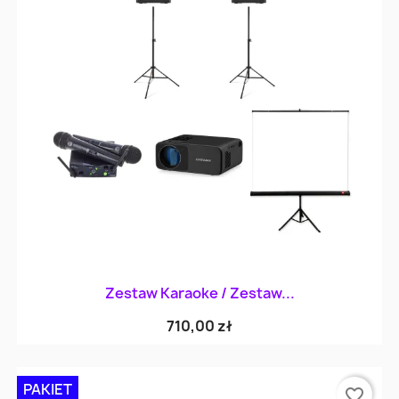
Zestaw Karaoke / Zestaw...
710,00 zł
PAKIET
favorite_border