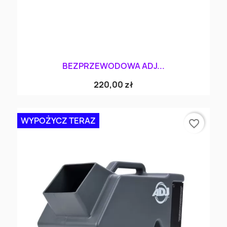
BEZPRZEWODOWA ADJ...
220,00 zł
WYPOŻYCZ TERAZ
favorite_border