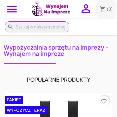


shopping_cart
(0)
search
Wypożyczalnia sprzętu na imprezy –
Wynajem na impreze
POPULARNE PRODUKTY
PAKIET
favorite_border
WYPOŻYCZ TERAZ