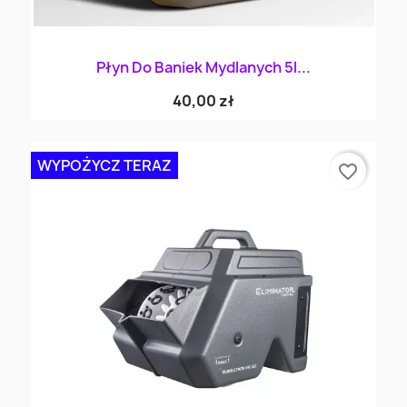
Płyn Do Baniek Mydlanych 5l...
40,00 zł
WYPOŻYCZ TERAZ
favorite_border