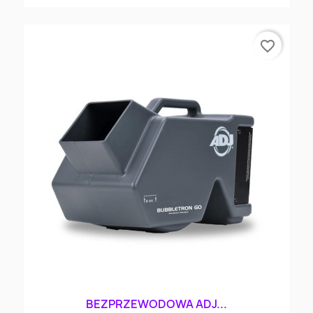
favorite_border
BEZPRZEWODOWA ADJ...