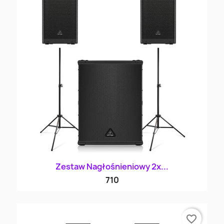
Zestaw Nagłośnieniowy 2x...
710
favorite_border