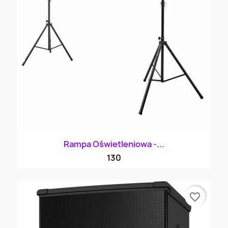
Rampa Oświetleniowa -...
130
favorite_border