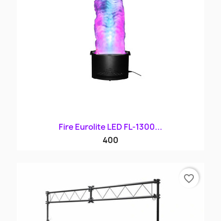
Fire Eurolite LED FL-1300...
400
favorite_border