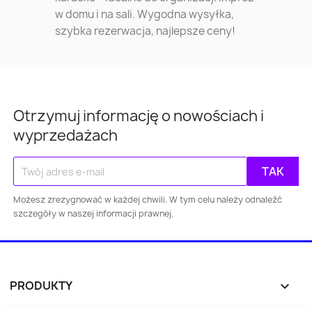
w domu i na sali. Wygodna wysyłka,
szybka rezerwacja, najlepsze ceny!
Otrzymuj informację o nowościach i
wyprzedażach
Możesz zrezygnować w każdej chwili. W tym celu należy odnaleźć
Warszawa
Kraków
Łódź
Wroc
szczegóły w naszej informacji prawnej.
Gdańsk
Szczecin
Bydgoszcz
Lubl
Katowice
Gdynia
Częstochowa
PRODUKTY
