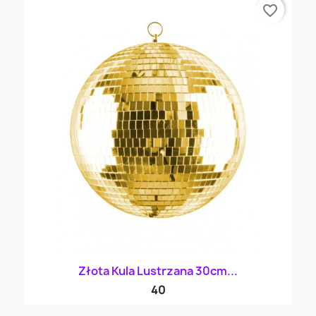
favorite_border
Złota Kula Lustrzana 30cm...
40