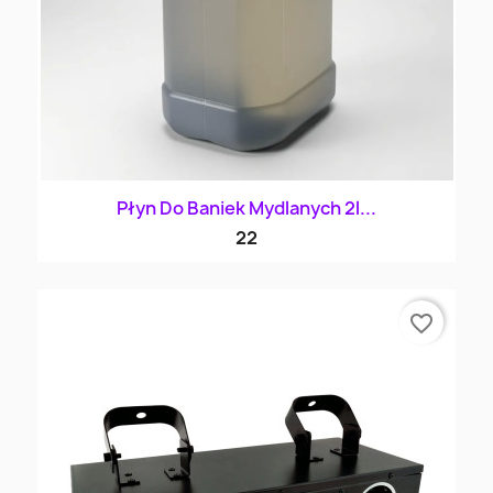
Płyn Do Baniek Mydlanych 2l...
22
favorite_border