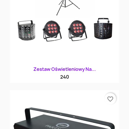
Zestaw Oświetleniowy Na...
240
favorite_border