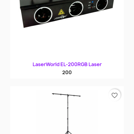
LaserWorld EL-200RGB Laser
200
favorite_border