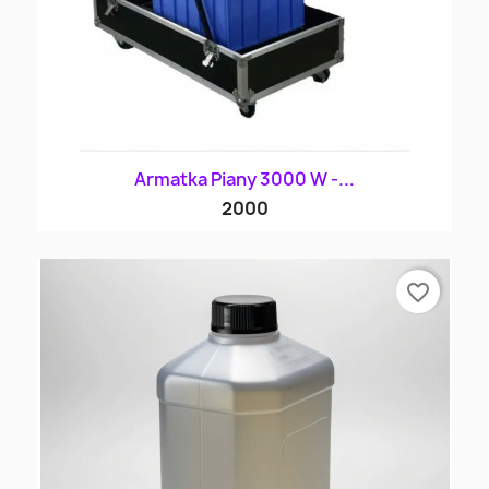
Armatka Piany 3000 W -...
2000
favorite_border