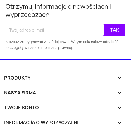
Otrzymuj informację o nowościach i
wyprzedażach
Warszawa
Kraków
Łódź
Wroc
Możesz zrezygnować w każdej chwili. W tym celu należy odnaleźć
Gdańsk
Szczecin
Bydgoszcz
Lubl
szczegóły w naszej informacji prawnej.
Katowice
Gdynia
Częstochowa
Sosnowiec
Toruń
Kielce
Rzes
PRODUKTY

Bielsko-
Zabrze
Olsztyn
Byt
NASZA FIRMA

Biała
TWOJE KONTO

Rybnik
Ruda Śląska
Opole
Tyc
INFORMACJA O WYPOŻYCZALNI
keyboard_arrow_down
Dąbrowa