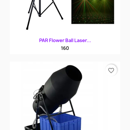
PAR Flower Ball Laser...
160
favorite_border