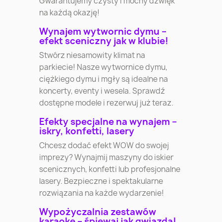
Gwarantujemy czysty i mocny dźwięk
na każdą okazję!
Wynajem wytwornic dymu –
efekt sceniczny jak w klubie!
Stwórz niesamowity klimat na
parkiecie! Nasze wytwornice dymu,
ciężkiego dymu i mgły są idealne na
koncerty, eventy i wesela. Sprawdź
dostępne modele i rezerwuj już teraz.
Efekty specjalne na wynajem –
iskry, konfetti, lasery
Chcesz dodać efekt WOW do swojej
imprezy? Wynajmij maszyny do iskier
scenicznych, konfetti lub profesjonalne
lasery. Bezpieczne i spektakularne
rozwiązania na każde wydarzenie!
Wypożyczalnia zestawów
karaoke – śpiewaj jak gwiazda!