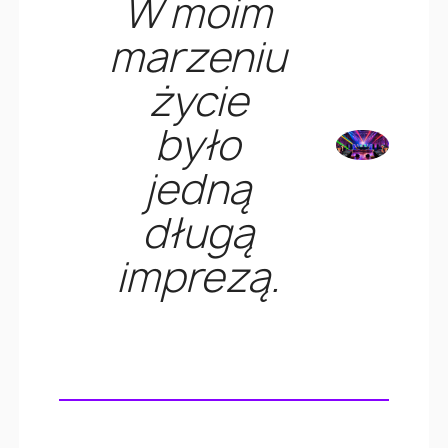
W moim
marzeniu
życie
było
jedną
długą
imprezą.