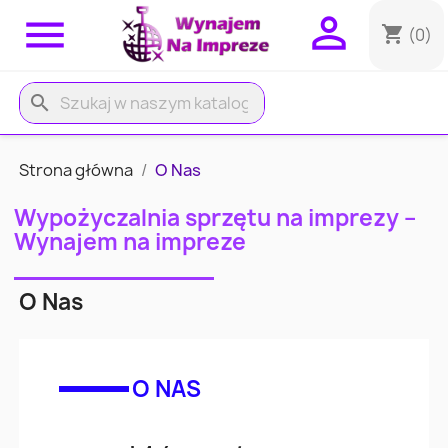


shopping_cart
(0)
search
Strona główna
O Nas
Wypożyczalnia sprzętu na imprezy –
Wynajem na impreze
O Nas
O NAS