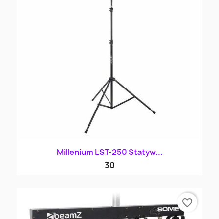
Millenium LST-250 Statyw...
30
favorite_border