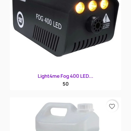
Light4me Fog 400 LED...
50
favorite_border