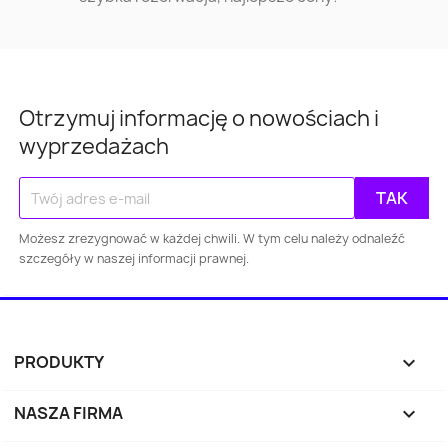
Otrzymuj informację o nowościach i
wyprzedażach
Warszawa
Kraków
Łódź
Wroc
Możesz zrezygnować w każdej chwili. W tym celu należy odnaleźć
szczegóły w naszej informacji prawnej.
Gdańsk
Szczecin
Bydgoszcz
Lubl
Katowice
Gdynia
Częstochowa
PRODUKTY

Sosnowiec
Toruń
Kielce
Rzes
NASZA FIRMA

Bielsko-
Zabrze
Olsztyn
Byt