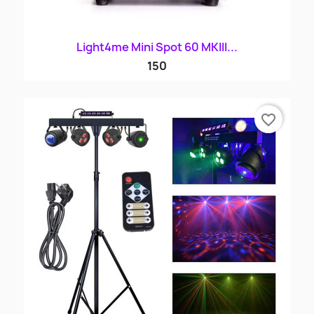
Light4me Mini Spot 60 MKIII...
150
favorite_border