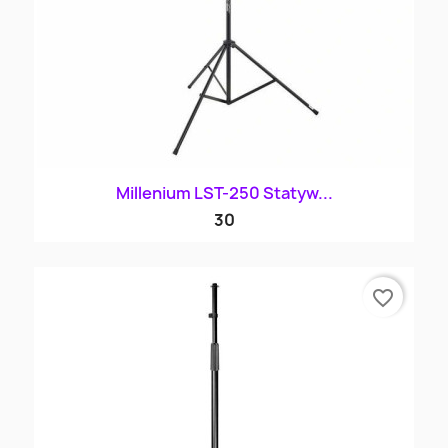
Millenium LST-250 Statyw...
30
favorite_border