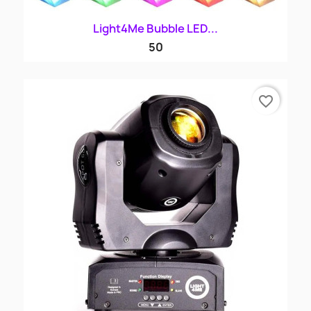
Light4Me Bubble LED...
50
favorite_border