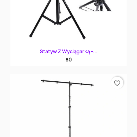
Statyw Z Wyciągarką -...
80
favorite_border