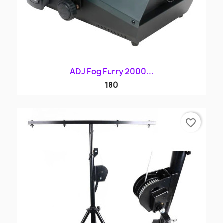
ADJ Fog Furry 2000...
180
favorite_border