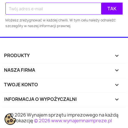
Gdańsk
Szczecin
Bydgoszcz
Lubl
Możesz zrezygnować w każdej chwili. W tym celu należy odnaleźć
Katowice
Gdynia
Częstochowa
szczegóły w naszej informacji prawnej.
Sosnowiec
Toruń
Kielce
Rzes
Bielsko-
PRODUKTY

Zabrze
Olsztyn
Byt
Biała
NASZA FIRMA

Rybnik
Ruda Śląska
Opole
Tyc
TWOJE KONTO

Dąbrowa
INFORMACJA O WYPOŻYCZALNI
keyboard_arrow_down
Elbląg
Płock
Wałbr
Górnicza
© 2026 Wynajem sprzętu imprezowego na każdą
Tarnów
Chorzów
Koszalin
Kali
okazcję
© 2026 www.wynajemnaimpreze.pl