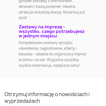
gotowe zestawy z mikrofonami,
ekranem i bazą piosenek. Idealna
atrakcja na każdą okazję. Rezerwuj już
dziś!
Zestawy na imprezę –
wszystko, czego potrzebujesz
w jednym miejscu
Kompleksowe zestawy sprzętu:
oświetlenie, nagłośnienie, efekty i
karaoke – idealne do organizacji imprez
w domu i na sali. Wygodna wysyłka,
szybka rezerwacja, najlepsze ceny!
Otrzymuj informację o nowościach i
wyprzedażach
Warszawa
Kraków
Łódź
Wroc