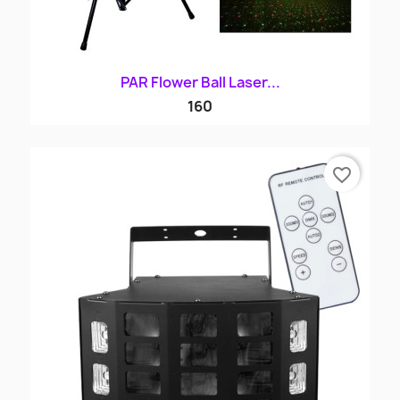
PAR Flower Ball Laser...
160
favorite_border