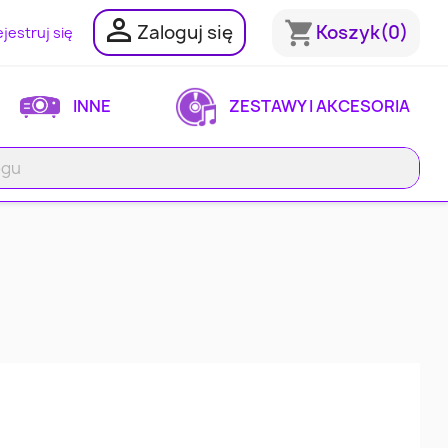

shopping_cart
Zaloguj się
Koszyk
(0)
jestruj się
INNE
ZESTAWY I AKCESORIA