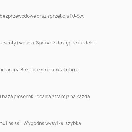
w
Chorzów
Koszalin
 bezprzewodowe oraz sprzęt dla DJ-ów.
óra
Siedlce
Mysłowice
, eventy i wesela. Sprawdź dostępne modele i
o
Zamość
Żory
o
Sanok
Kutno
e lasery. Bezpieczne i spektakularne
Ostrowiec
ów
Biała Podlaska
Świętokrzyski
bazą piosenek. Idealna atrakcja na każdą
yn
Bochnia
Kościan
ew
Września
Wyszków
omu i na sali. Wygodna wysyłka, szybka
e