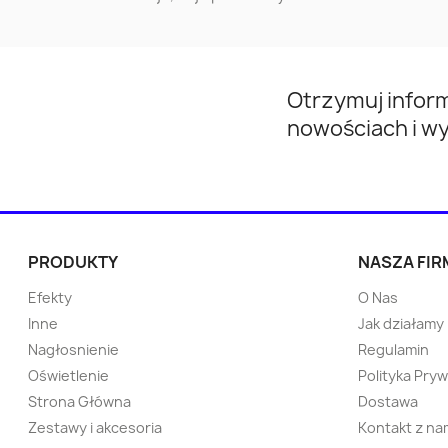
Przeworsk
Gorlice
Otwock
Mińsk Mazowiecki
Otrzymuj infor
Nowa Huta
Kwidzyn
nowościach i w
Kętrzyn
Wieliczka
Tychowo
Pabianice
PRODUKTY
NASZA FIR
Sokółka
Strzelce Opolskie
Efekty
O Nas
Inne
Jak działamy
Namysłów
Ostrzeszów
Nagłosnienie
Regulamin
Oświetlenie
Polityka Pry
Strona Główna
Dostawa
Bytów
Pisz
Zestawy i akcesoria
Kontakt z na