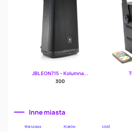
Szybki podgląd

JBL EON715 – Kolumna...
T
300
Inne miasta