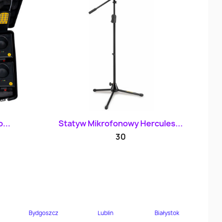
d
Szybki podgląd

...
Statyw Mikrofonowy Hercules...
30