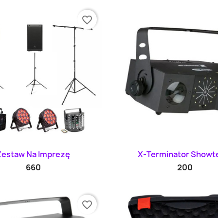
favorite_border
Szybki podgląd
Szybki podglą


Zestaw Na Imprezę
X-Terminator Showte
660
200
favorite_border