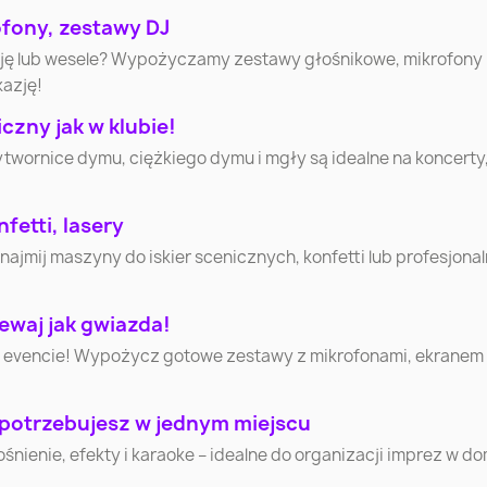
Wałbrzych
Włocławek
Tarnó
ofony, zestawy DJ
cję lub wesele? Wypożyczamy zestawy głośnikowe, mikrofony
kazję!
Jastrzębie-Zdrój
Nowy Sącz
Jelenia G
zny jak w klubie!
ytwornice dymu, ciężkiego dymu i mgły są idealne na koncerty
Suwałki
Łomża
Leszn
Tomaszów
fetti, lasery
Piła
Krosn
Mazowiecki
mij maszyny do iskier scenicznych, konfetti lub profesjonaln
Chełm
Gniezno
Bełchat
ewaj jak gwiazda!
 evencie! Wypożycz gotowe zestawy z mikrofonami, ekranem i 
Mława
Ciechanów
Krotosz
 potrzebujesz w jednym miejscu
Lubliniec
Cieszyn
Sochacz
nienie, efekty i karaoke – idealne do organizacji imprez w d
Nowy Dwór
Wysoki