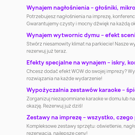
Elbląg
Płock
Wynajem nagłośnienia – głośniki, mikr
Potrzebujesz nagłośnienia na imprezę, konferen
Gwarantujemy czysty i mocny dźwięk na każdą o
Słupsk
Jaworzno
Wynajem wytwornic dymu – efekt scenic
Stwórz niesamowity klimat na parkiecie! Nasze w
Lubin
Ostrołęka
rezerwuj już teraz.
Efekty specjalne na wynajem – iskry, kon
Kędzierzyn-Koźle
Starachowice
Chcesz dodać efekt WOW do swojej imprezy? Wynaj
rozwiązania na każde wydarzenie!
Nysa
Ełk
Wypożyczalnia zestawów karaoke – śpi
Zorganizuj niezapomniane karaoke w domu lub na
Nowa Sól
Skierniewice
okazję. Rezerwuj już dziś!
Zestawy na imprezę – wszystko, czego
Wałcz
Nowy Targ
Kompleksowe zestawy sprzętu: oświetlenie, nagłoś
rezerwacja, najlepsze ceny!