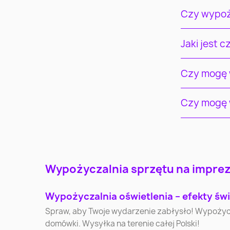
Czy wypoż
Jaki jest 
Czy mogę w
Czy mogę w
Warszawa
Kraków
Wypożyczalnia sprzętu na imprezy
Katowice
Gdynia
Wypożyczalnia oświetlenia – efekty świ
Olsztyn
Bielsko-Biała
Spraw, aby Twoje wydarzenie zabłysło! Wypożycz pr
domówki. Wysyłka na terenie całej Polski!