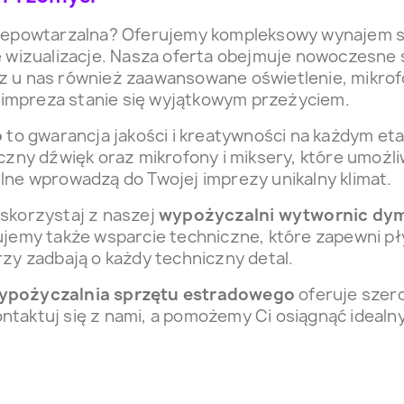
 niepowtarzalna? Oferujemy kompleksowy wynajem 
e wizualizacje. Nasza oferta obejmuje nowoczesne
z u nas również zaawansowane oświetlenie, mikrof
a impreza stanie się wyjątkowym przeżyciem.
o
to gwarancja jakości i kreatywności na każdym et
ny dźwięk oraz mikrofony i miksery, które umożliw
lne wprowadzą do Twojej imprezy unikalny klimat.
skorzystaj z naszej
wypożyczalni wytwornic dy
ujemy także wsparcie techniczne, które zapewni p
zy zadbają o każdy techniczny detal.
ypożyczalnia sprzętu estradowego
oferuje szero
taktuj się z nami, a pomożemy Ci osiągnąć idealny