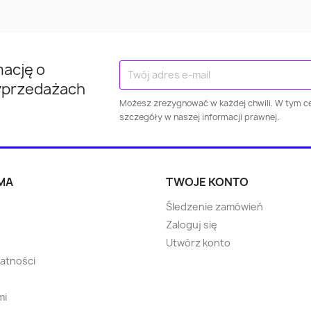
Ostróda
Mazowiecki
Mazowiec
Kraśnik
Kłodzko
Brodni
mację o
Jarosław
Puławy
Wejhero
yprzedażach
Możesz zrezygnować w każdej chwili. W tym ce
szczegóły w naszej informacji prawnej.
Dzierżoniów
Świebodzice
Żagań
Żary
Ropczyce
Wołomi
MA
TWOJE KONTO
Choszczno
Błonie
Bartosz
Śledzenie zamówień
Zaloguj się
Strzegom
Skarszewy
Rawic
Utwórz konto
watności
Oborniki
Warka
Nowa Ru
mi