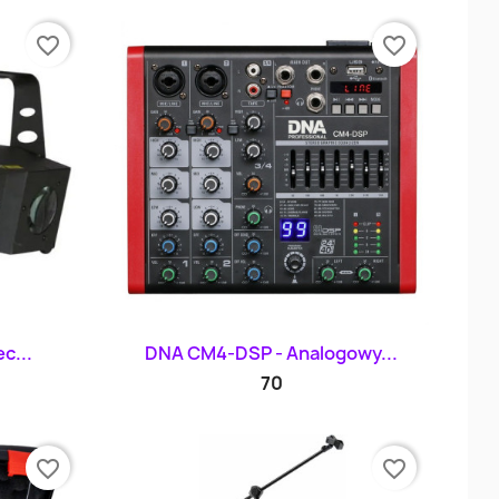
favorite_border
favorite_border
d
Szybki podgląd

c...
DNA CM4-DSP - Analogowy...
70
favorite_border
favorite_border