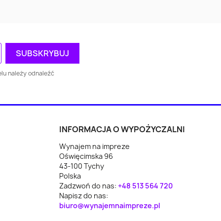
Augustów
Busko-Zdrój
kie
ca
Oświęcim
Piekary Śląskie
wo
Racibórz
Chrzanów
lu należy odnaleźć
Wodzisław Śląski
Rawa Mazowiecka
n
Reda
Lubartów
INFORMACJA O WYPOŻYCZALNI
Wynajem na impreze
yce
Koło
Świecie
Oświęcimska 96
43-100 Tychy
z
Polkowice
Mońki
Polska
Zadzwoń do nas:
+48 513 564 720
Nowe Miasto
Napisz do nas:
da
Ryglice
biuro@wynajemnaimpreze.pl
Lubawskie