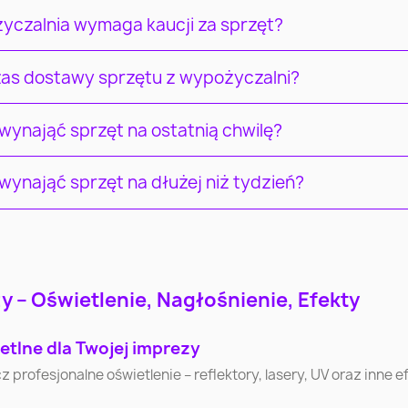
yczalnia wymaga kaucji za sprzęt?
czas dostawy sprzętu z wypożyczalni?
ynająć sprzęt na ostatnią chwilę?
ynająć sprzęt na dłużej niż tydzień?
Łódź
Wrocław
Pozna
 – Oświetlenie, Nagłośnienie, Efekty
Częstochowa
Radom
Sosnowi
etlne dla Twojej imprezy
Bytom
Zielona Góra
Rybni
ofesjonalne oświetlenie – reflektory, lasery, UV oraz inne efe