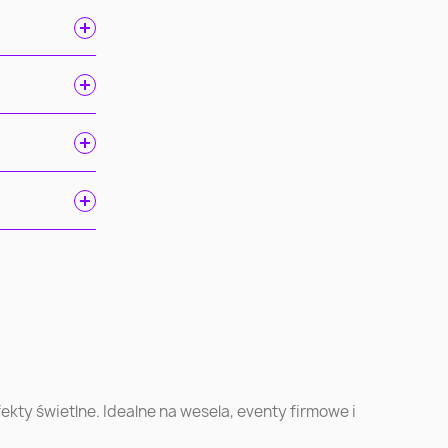
ń
Gdańsk
Szczecin
ec
Toruń
Kielce
k
Ruda Śląska
Opole
kty świetlne. Idealne na wesela, eventy firmowe i