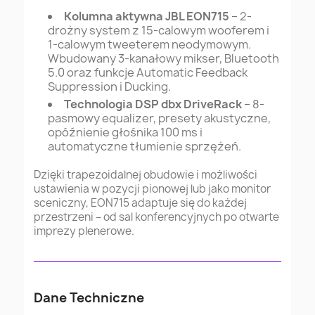
Kolumna aktywna JBL EON715
– 2-
drożny system z 15-calowym wooferem i
1-calowym tweeterem neodymowym.
Wbudowany 3-kanałowy mikser, Bluetooth
5.0 oraz funkcje Automatic Feedback
Suppression i Ducking.
Technologia DSP dbx DriveRack
– 8-
pasmowy equalizer, presety akustyczne,
opóźnienie głośnika 100 ms i
automatyczne tłumienie sprzężeń.
Dzięki trapezoidalnej obudowie i możliwości
ustawienia w pozycji pionowej lub jako monitor
sceniczny, EON715 adaptuje się do każdej
przestrzeni – od sal konferencyjnych po otwarte
imprezy plenerowe.
Dane Techniczne