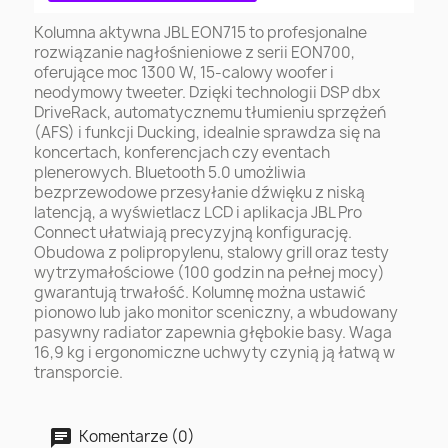
Kolumna aktywna JBL EON715 to profesjonalne
rozwiązanie nagłośnieniowe z serii EON700,
oferujące moc 1300 W, 15-calowy woofer i
neodymowy tweeter. Dzięki technologii DSP dbx
DriveRack, automatycznemu tłumieniu sprzężeń
(AFS) i funkcji Ducking, idealnie sprawdza się na
koncertach, konferencjach czy eventach
plenerowych. Bluetooth 5.0 umożliwia
bezprzewodowe przesyłanie dźwięku z niską
latencją, a wyświetlacz LCD i aplikacja JBL Pro
Connect ułatwiają precyzyjną konfigurację.
Obudowa z polipropylenu, stalowy grill oraz testy
wytrzymałościowe (100 godzin na pełnej mocy)
gwarantują trwałość. Kolumnę można ustawić
pionowo lub jako monitor sceniczny, a wbudowany
pasywny radiator zapewnia głębokie basy. Waga
16,9 kg i ergonomiczne uchwyty czynią ją łatwą w
transporcie.
Komentarze (0)