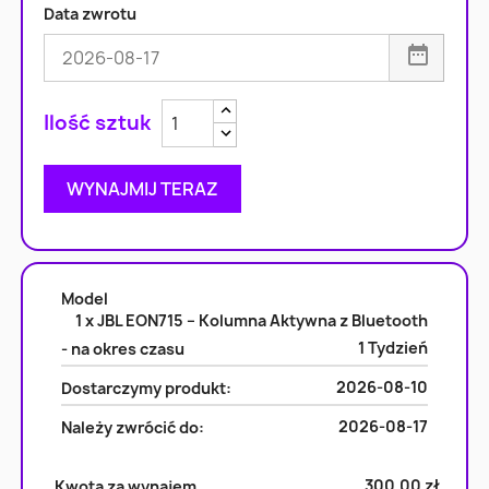
Data zwrotu
Zwiększ ilość
Zmniejsz ilość
WYNAJMIJ TERAZ
Model
1 x JBL EON715 – Kolumna Aktywna z Bluetooth
1 Tydzień
- na okres czasu
2026-08-10
Dostarczymy produkt:
2026-08-17
Należy zwrócić do:
300,00 zł
Kwota za wynajem