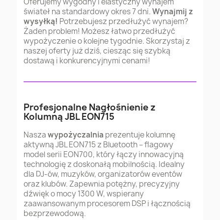
Oferujemy wygodny i elastyczny wynajem
świateł na standardowy okres 7 dni.
Wynajmij z
wysyłką!
Potrzebujesz przedłużyć wynajem?
Żaden problem! Możesz łatwo przedłużyć
wypożyczenie o kolejne tygodnie. Skorzystaj z
naszej oferty już dziś, ciesząc się szybką
dostawą i konkurencyjnymi cenami!
Profesjonalne Nagłośnienie z
Kolumną JBL EON715
Nasza
wypożyczalnia
prezentuje kolumnę
aktywną JBL EON715 z Bluetooth – flagowy
model serii EON700, który łączy innowacyjną
technologię z doskonałą mobilnością. Idealny
dla DJ-ów, muzyków, organizatorów eventów
oraz klubów. Zapewnia potężny, precyzyjny
dźwięk o mocy 1300 W, wspierany
zaawansowanym procesorem DSP i łącznością
bezprzewodową.