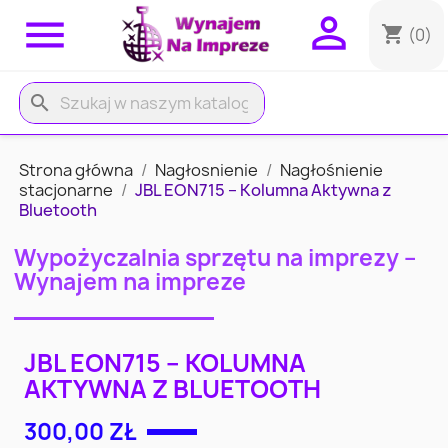


shopping_cart
(0)
search
Strona główna
Nagłosnienie
Nagłośnienie
stacjonarne
JBL EON715 – Kolumna Aktywna z
Bluetooth
Wypożyczalnia sprzętu na imprezy –
Wynajem na impreze
JBL EON715 – KOLUMNA
AKTYWNA Z BLUETOOTH
300,00 ZŁ