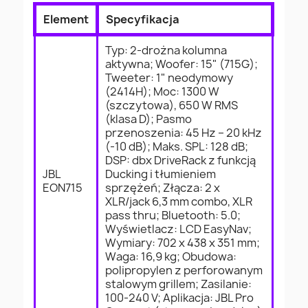
Element
Specyfikacja
Typ: 2-drożna kolumna
aktywna; Woofer: 15" (715G);
Tweeter: 1" neodymowy
(2414H); Moc: 1300 W
(szczytowa), 650 W RMS
(klasa D); Pasmo
przenoszenia: 45 Hz – 20 kHz
(-10 dB); Maks. SPL: 128 dB;
DSP: dbx DriveRack z funkcją
JBL
Ducking i tłumieniem
EON715
sprzężeń; Złącza: 2 x
XLR/jack 6,3 mm combo, XLR
pass thru; Bluetooth: 5.0;
Wyświetlacz: LCD EasyNav;
Wymiary: 702 x 438 x 351 mm;
Waga: 16,9 kg; Obudowa:
polipropylen z perforowanym
stalowym grillem; Zasilanie:
100-240 V; Aplikacja: JBL Pro