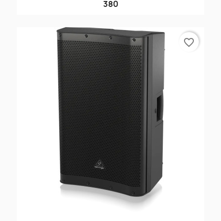
380
favorite_border