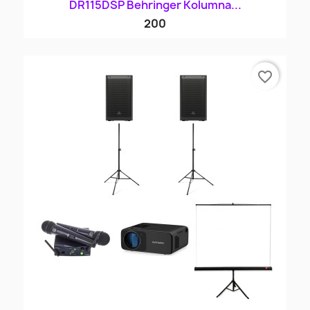
DR115DSP Behringer Kolumna...
200
favorite_border