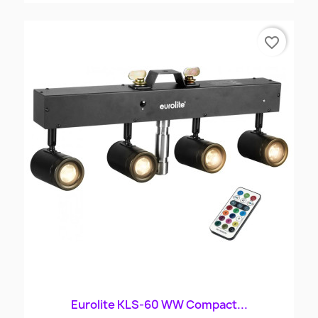
favorite_border
Eurolite KLS-60 WW Compact...