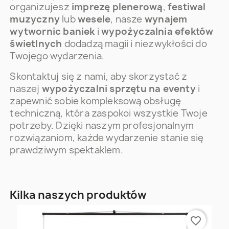
organizujesz
imprezę plenerową
,
festiwal
muzyczny
lub
wesele
, nasze
wynajem
wytwornic baniek
i
wypożyczalnia efektów
świetlnych
dodadzą magii i niezwykłości do
Twojego wydarzenia.
Skontaktuj się z nami, aby skorzystać z
naszej
wypożyczalni sprzętu na eventy
i
zapewnić sobie kompleksową obsługę
techniczną, która zaspokoi wszystkie Twoje
potrzeby. Dzięki naszym profesjonalnym
rozwiązaniom, każde wydarzenie stanie się
prawdziwym spektaklem.
Kilka naszych produktów
favorite_border