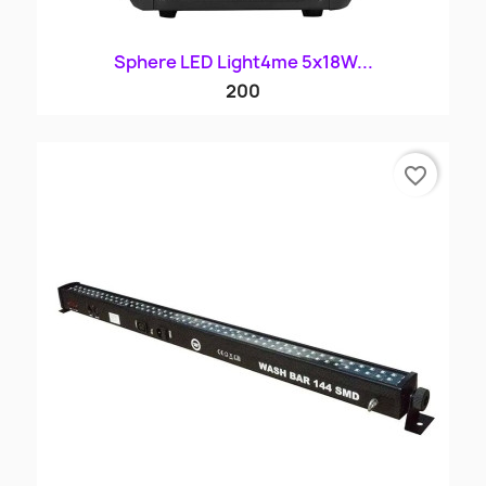
Sphere LED Light4me 5x18W...
200
favorite_border