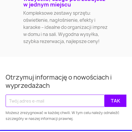
w jednym miejscu
Kompleksowe zestawy sprzętu:
oświetlenie, nagłośnienie, efekty i
karaoke – idealne do organizacji imprez
w domu i na sali. Wygodna wysyłka,
szybka rezerwacja, najlepsze ceny!
Warszawa
Kraków
Łódź
Wroc
Otrzymuj informację o nowościach i
wyprzedażach
Gdańsk
Szczecin
Bydgoszcz
Lubl
Katowice
Gdynia
Częstochowa
Możesz zrezygnować w każdej chwili. W tym celu należy odnaleźć
Sosnowiec
Toruń
Kielce
Rzes
szczegóły w naszej informacji prawnej.
Bielsko-