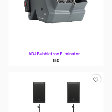
ADJ Bubbletron Eliminator...
150
favorite_border