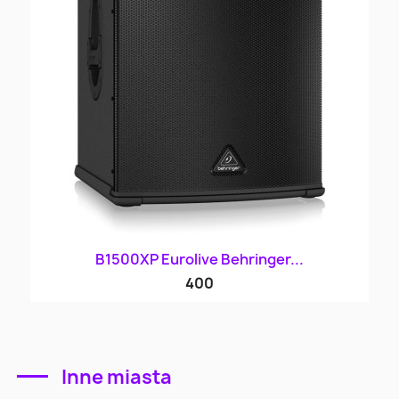
B1500XP Eurolive Behringer...
400
Inne miasta