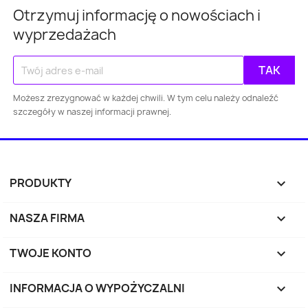
Otrzymuj informację o nowościach i
wyprzedażach
Warszawa
Kraków
Łódź
Wroc
Możesz zrezygnować w każdej chwili. W tym celu należy odnaleźć
Gdańsk
Szczecin
Bydgoszcz
Lubl
szczegóły w naszej informacji prawnej.
Katowice
Gdynia
Częstochowa
Sosnowiec
Toruń
Kielce
Rzes
PRODUKTY

Bielsko-
Zabrze
Olsztyn
Byt
NASZA FIRMA

Biała
TWOJE KONTO

Gorz
Ruda Śląska
Opole
Tychy
Wielkop
INFORMACJA O WYPOŻYCZALNI
keyboard_arrow_down
Elbląg
Płock
Wałbrzych
Włocł