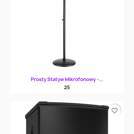
Prosty Statyw Mikrofonowy -...
25
favorite_border