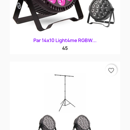
Par 14x10 Light4me RGBW...
45
favorite_border