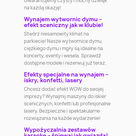
Gwarantujemy czysty i mocny dźwięk
na każdą okazję!
Wynajem wytwornic dymu –
efekt sceniczny jak w klubie!
Stwórz niesamowity klimat na
parkiecie! Nasze wytwornice dymu,
ciężkiego dymu i mgły są idealne na
koncerty, eventy i wesela. Sprawdź
dostępne modele i rezerwuj już teraz.
Efekty specjalne na wynajem –
iskry, konfetti, lasery
Chcesz dodać efekt WOW do swojej
imprezy? Wynajmij maszyny do iskier
scenicznych, konfetti lub profesjonalne
lasery. Bezpieczne i spektakularne
rozwiązania na każde wydarzenie!
Wypożyczalnia zestawów
karaoke – śpiewaj jak gwiazda!