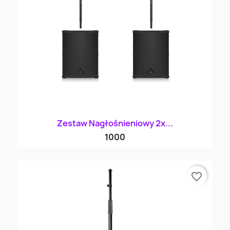
Zestaw Nagłośnieniowy 2x...
1000
favorite_border