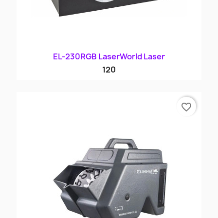
EL-230RGB LaserWorld Laser
120
favorite_border