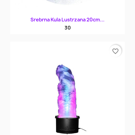
Srebrna Kula Lustrzana 20cm...
30
favorite_border