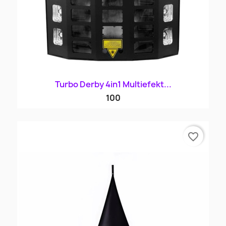
Turbo Derby 4in1 Multiefekt...
100
favorite_border