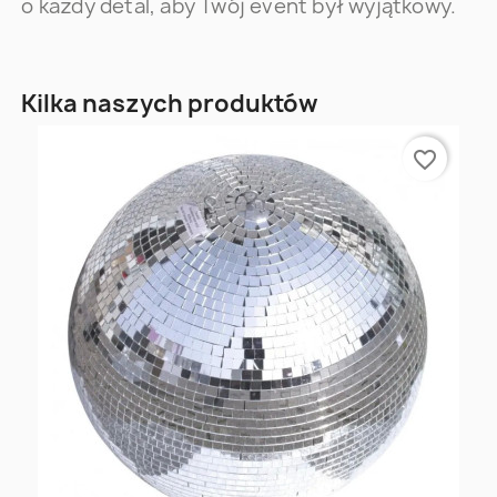
o każdy detal, aby Twój event był wyjątkowy.
Kilka naszych produktów
favorite_border