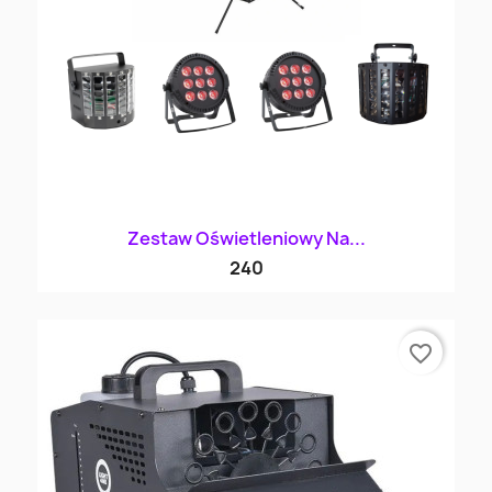
Zestaw Oświetleniowy Na...
240
favorite_border