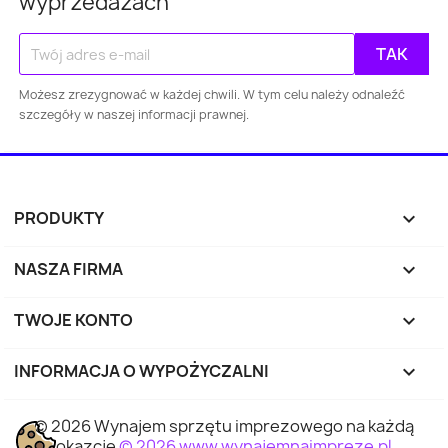
wyprzedażach
Warszawa
Kraków
Łódź
Wroc
Gdańsk
Szczecin
Bydgoszcz
Lubl
Możesz zrezygnować w każdej chwili. W tym celu należy odnaleźć
szczegóły w naszej informacji prawnej.
Katowice
Gdynia
Częstochowa
Sosnowiec
Toruń
Kielce
Rzes
PRODUKTY

Bielsko-
Zabrze
Olsztyn
Byt
Biała
NASZA FIRMA

Rybnik
Ruda Śląska
Opole
Tyc
TWOJE KONTO

INFORMACJA O WYPOŻYCZALNI
keyboard_arrow_down
Dąbrowa
Elbląg
Płock
Wałbr
Górnicza
© 2026 Wynajem sprzętu imprezowego na każdą
okazcję
© 2026 www.wynajemnaimpreze.pl