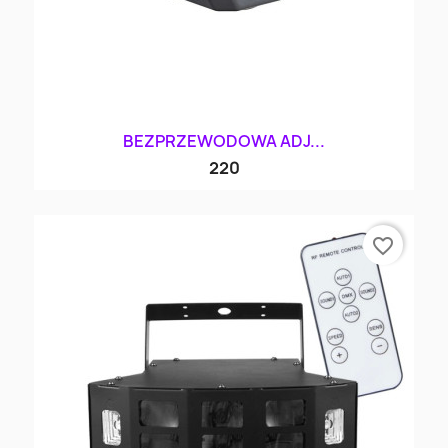
BEZPRZEWODOWA ADJ...
220
favorite_border