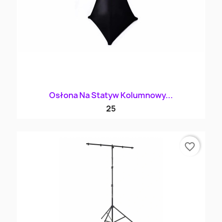
Osłona Na Statyw Kolumnowy...
25
favorite_border